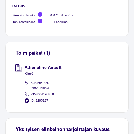
TALOUS
Liikevaihtoluokka
0-0.2 milj. euroa
Henkilöstöluokka
1-4 henkilöä
Toimipaikat (1)
Adrenaline Airsoft
Kihniö
Kuruntie 775,
39820 Kihniö
+358404195818
ID: 3295287
Yksityisen elinkeinonharjoittajan kuvaus