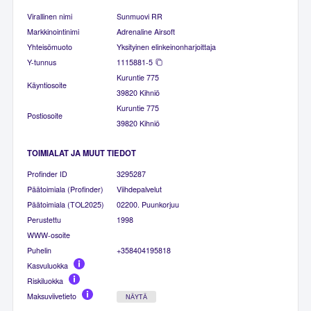
Virallinen nimi
Sunmuovi RR
Markkinointinimi
Adrenaline Airsoft
Yhteisömuoto
Yksityinen elinkeinonharjoittaja
Y-tunnus
1115881-5
Kuruntie 775
Käyntiosoite
39820 Kihniö
Kuruntie 775
Postiosoite
39820 Kihniö
TOIMIALAT JA MUUT TIEDOT
Profinder ID
3295287
Päätoimiala (Profinder)
Viihdepalvelut
Päätoimiala (TOL2025)
02200. Puunkorjuu
Perustettu
1998
WWW-osoite
Puhelin
+358404195818
Kasvuluokka
Riskiluokka
Maksuviivetieto
NÄYTÄ