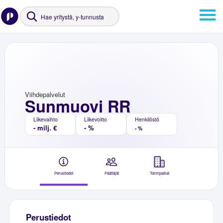
Viihdepalvelut
Sunmuovi RR
Liikevaihto
Liikevoitto
Henkilöstö
- milj. €
- %
- %
Perustiedot
Päättäjät
Toimipaikat
Perustiedot