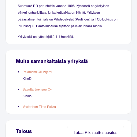
Sunmuovi RR perustettiin vuonna 1998. Kyseessä on yksityinen
elinkeinonharjoittaja, jonka kotipaikka on Kihniö. Yrityksen
pääasiallinen toimiala on Viihdepalvelut (Profinder) ja TOL-luokitus on
Puunkorjuu. Päätoimipaikka sijaitsee paikkakunnalla Kihniö.
Yrityksellä on työntekijöitä 1-4 henkilöä.
Muita samankaltaisia yrityksiä
Paloniemi Olli Viljami
Kihniö
Savotta Joensuu Oy
Kihniö
Vesterinen Timo Pekka
Talous
Lataa Pikaluottosuositus