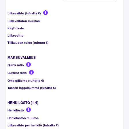
Liikevaihto (tuhatta €)
Liikevaihdon muutos
Käyttökate
Liikevoitto
Tilikauden tulos (tuhatta €)
MAKSUVALMIUS
Quick ratio
Current ratio
Oma pääoma (tuhatta €)
Taseen loppusumma (tuhatta €)
HENKILÖSTÖ (1-4)
Henkilöstö
Henkilöstön muutos
Liikevaihto per henkilö (tuhatta €)