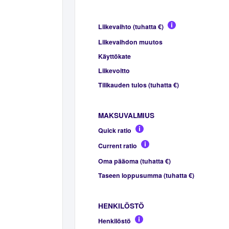
Liikevaihto (tuhatta €)
Liikevaihdon muutos
Käyttökate
Liikevoitto
Tilikauden tulos (tuhatta €)
MAKSUVALMIUS
Quick ratio
Current ratio
Oma pääoma (tuhatta €)
Taseen loppusumma (tuhatta €)
HENKILÖSTÖ
Henkilöstö