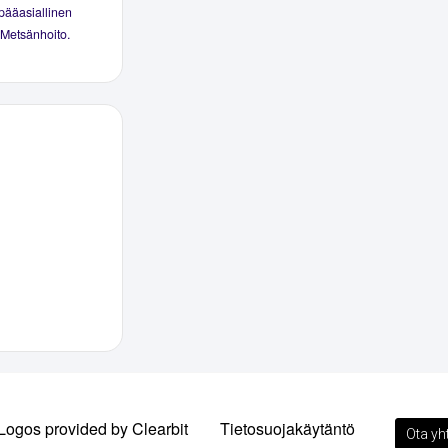
pääasiallinen
 Metsänhoito.
Logos provided by Clearbit
Tietosuojakäytäntö
Ota yh