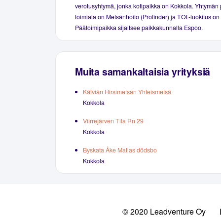
verotusyhtymä, jonka kotipaikka on Kokkola. Yhtymän 
toimiala on Metsänhoito (Profinder) ja TOL-luokitus on
Päätoimipaikka sijaitsee paikkakunnalla Espoo.
Muita samankaltaisia yrityksiä
Kälviän Hirsimetsän Yhteismetsä
Kokkola
Viirrejärven Tila Rn 29
Kokkola
Byskata Åke Matias dödsbo
Kokkola
© 2020 Leadventure Oy