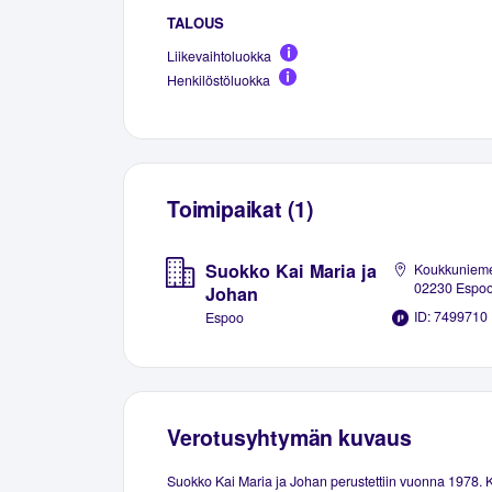
TALOUS
Liikevaihtoluokka
Henkilöstöluokka
Toimipaikat (1)
Suokko Kai Maria ja
Koukkunieme
02230 Espo
Johan
ID: 7499710
Espoo
Verotusyhtymän kuvaus
Suokko Kai Maria ja Johan perustettiin vuonna 1978.