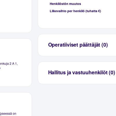
Henkilöstön muutos
Liikevaihto per henkilö (tuhatta €)
Operatiiviset päättäjät (0)
nkuja 2 A 1,
o
Hallitus ja vastuuhenkilöt (0)
 Kyseessä on