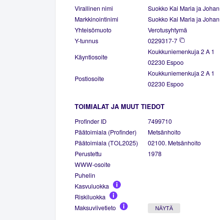
Virallinen nimi
Suokko Kai Maria ja Johan
Markkinointinimi
Suokko Kai Maria ja Johan
Yhteisömuoto
Verotusyhtymä
Y-tunnus
0229317-7
Koukkuniemenkuja 2 A 1
Käyntiosoite
02230 Espoo
Koukkuniemenkuja 2 A 1
Postiosoite
02230 Espoo
TOIMIALAT JA MUUT TIEDOT
Profinder ID
7499710
Päätoimiala (Profinder)
Metsänhoito
Päätoimiala (TOL2025)
02100. Metsänhoito
Perustettu
1978
WWW-osoite
Puhelin
Kasvuluokka
Riskiluokka
Maksuviivetieto
NÄYTÄ