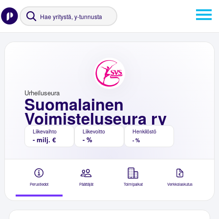
Urheiluseura
Suomalainen
Voimisteluseura ry
Liikevaihto
Liikevoitto
Henkilöstö
- milj. €
- %
- %
Perustiedot
Päättäjät
Toimipaikat
Verkkolaskutus