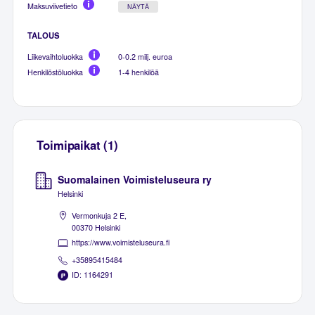
Maksuviivetieto
NÄYTÄ
TALOUS
Liikevaihtoluokka
0-0.2 milj. euroa
Henkilöstöluokka
1-4 henkilöä
Toimipaikat (1)
Suomalainen Voimisteluseura ry
Helsinki
Vermonkuja 2 E,
00370 Helsinki
https://www.voimisteluseura.fi
+35895415484
ID: 1164291