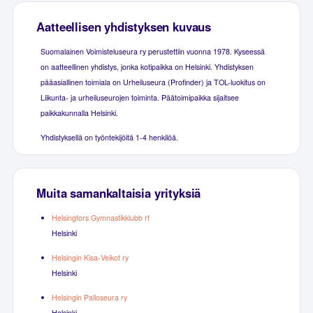
Aatteellisen yhdistyksen kuvaus
Suomalainen Voimisteluseura ry perustettiin vuonna 1978. Kyseessä
on aatteellinen yhdistys, jonka kotipaikka on Helsinki. Yhdistyksen
pääasiallinen toimiala on Urheiluseura (Profinder) ja TOL-luokitus on
Liikunta- ja urheiluseurojen toiminta. Päätoimipaikka sijaitsee
paikkakunnalla Helsinki.
Yhdistyksellä on työntekijöitä 1-4 henkilöä.
Muita samankaltaisia yrityksiä
Helsingfors Gymnastikklubb rf
Helsinki
Helsingin Kisa-Veikot ry
Helsinki
Helsingin Palloseura ry
Helsinki