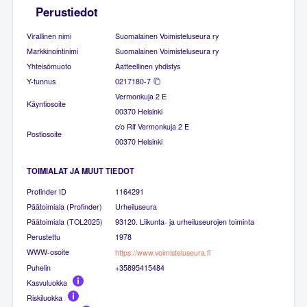
Perustiedot
Virallinen nimi
Suomalainen Voimisteluseura ry
Markkinointinimi
Suomalainen Voimisteluseura ry
Yhteisömuoto
Aatteellinen yhdistys
Y-tunnus
0217180-7
Vermonkuja 2 E
Käyntiosoite
00370 Helsinki
c/o Rif Vermonkuja 2 E
Postiosoite
00370 Helsinki
TOIMIALAT JA MUUT TIEDOT
Profinder ID
1164291
Päätoimiala (Profinder)
Urheiluseura
Päätoimiala (TOL2025)
93120. Liikunta- ja urheiluseurojen toiminta
Perustettu
1978
WWW-osoite
https://www.voimisteluseura.fi
Puhelin
+35895415484
Kasvuluokka
Riskiluokka