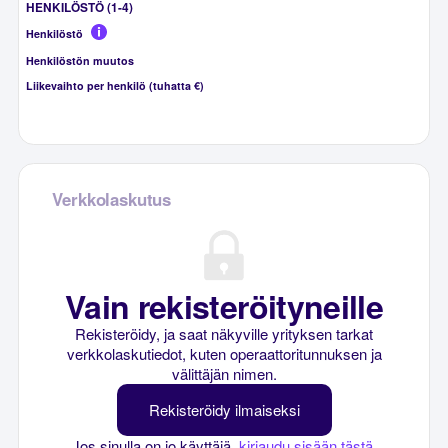
HENKILÖSTÖ (1-4)
Henkilöstö
Henkilöstön muutos
Liikevaihto per henkilö (tuhatta €)
Verkkolaskutus
Vain rekisteröityneille
Rekisteröidy, ja saat näkyville yrityksen tarkat
verkkolaskutiedot, kuten operaattoritunnuksen ja
välittäjän nimen.
Rekisteröidy ilmaiseksi
Jos sinulla on jo käyttäjä,
kirjaudu sisään tästä
.