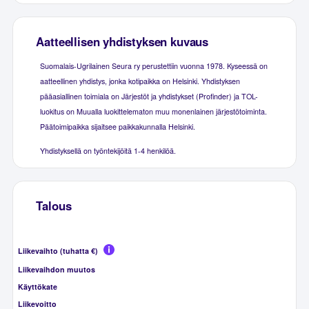
Aatteellisen yhdistyksen kuvaus
Suomalais-Ugrilainen Seura ry perustettiin vuonna 1978. Kyseessä on
aatteellinen yhdistys, jonka kotipaikka on Helsinki. Yhdistyksen
pääasiallinen toimiala on Järjestöt ja yhdistykset (Profinder) ja TOL-
luokitus on Muualla luokittelematon muu monenlainen järjestötoiminta.
Päätoimipaikka sijaitsee paikkakunnalla Helsinki.
Yhdistyksellä on työntekijöitä 1-4 henkilöä.
Talous
Liikevaihto (tuhatta €)
Liikevaihdon muutos
Käyttökate
Liikevoitto