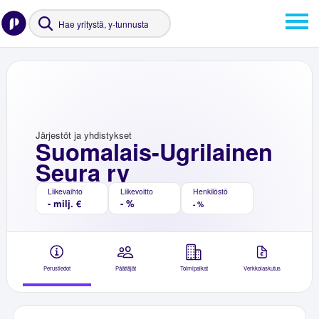
Järjestöt ja yhdistykset
Suomalais-Ugrilainen
Seura ry
Liikevaihto
Liikevoitto
Henkilöstö
- milj. €
- %
- %
Perustiedot
Päättäjät
Toimipaikat
Verkkolaskutus