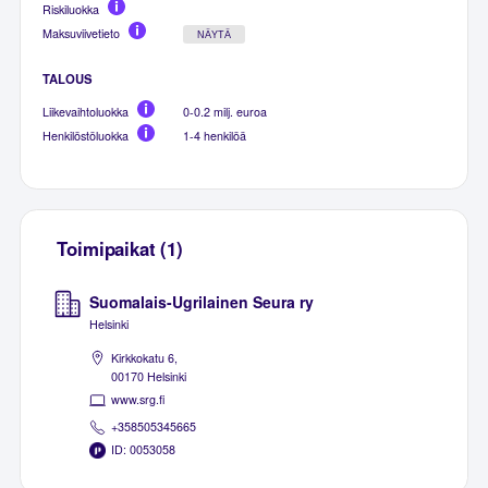
Riskiluokka
Maksuviivetieto
NÄYTÄ
TALOUS
Liikevaihtoluokka
0-0.2 milj. euroa
Henkilöstöluokka
1-4 henkilöä
Toimipaikat (1)
Suomalais-Ugrilainen Seura ry
Helsinki
Kirkkokatu 6,
00170 Helsinki
www.srg.fi
+358505345665
ID: 0053058