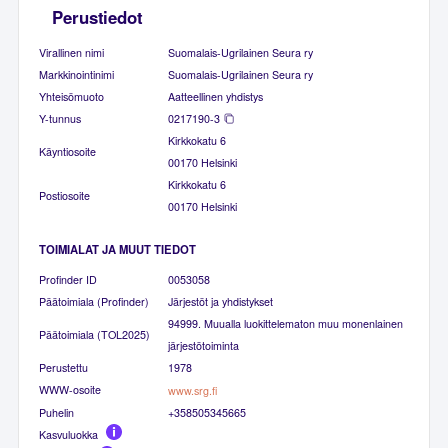
Perustiedot
Virallinen nimi
Suomalais-Ugrilainen Seura ry
Markkinointinimi
Suomalais-Ugrilainen Seura ry
Yhteisömuoto
Aatteellinen yhdistys
Y-tunnus
0217190-3
Kirkkokatu 6
Käyntiosoite
00170 Helsinki
Kirkkokatu 6
Postiosoite
00170 Helsinki
TOIMIALAT JA MUUT TIEDOT
Profinder ID
0053058
Päätoimiala (Profinder)
Järjestöt ja yhdistykset
94999. Muualla luokittelematon muu monenlainen
Päätoimiala (TOL2025)
järjestötoiminta
Perustettu
1978
WWW-osoite
www.srg.fi
Puhelin
+358505345665
Kasvuluokka