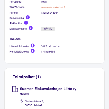
Perustettu
1978
WWW-osoite
www.elokuvakerhot.fi
Puhelin
+35896943364
Kasvuluokka
Riskiluokka
Maksuviivetieto
NÄYTÄ
TALOUS
Liikevaihtoluokka
0-0.2 milj. euroa
Henkilöstöluokka
1-4 henkilöä
Toimipaikat (1)
Suomen Elokuvakerhojen Liitto ry
Helsinki
Castréninkatu 3,
00530 Helsinki