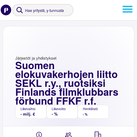
Järjestöt ja yhdistykset
Suomen
elokuvakerhojen liitto
SEKL r.y., ruotsiksi
Finlands filmklubbars
förbund FFKF r.f.
Liikevaihto
Liikevoitto
Henkilöstö
- milj. €
- %
- %