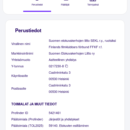
Perustiedot
Päättäjät
Toimipaikat
Perustiedot
Suomen elokuvakerhojen liitto SEKL r.y., ruotsiksi
Virallinen nimi
Finlands filmklubbars förbund FFKF r.f.
Markkinointinimi
Suomen Elokuvakerhojen Liitto ry
Yhteisömuoto
Aatteellinen yhdistys
Y-tunnus
0217230-8
Castréninkatu 3
Käyntiosoite
00530 Helsinki
Castrèninkatu 3
Postiosoite
00530 Helsinki
TOIMIALAT JA MUUT TIEDOT
Profinder ID
5421461
Päätoimiala (Profinder)
Järjestöt ja yhdistykset
Päätoimiala (TOL2025)
59140. Elokuvien esittäminen