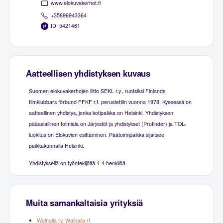
www.elokuvakerhot.fi
+35896943364
ID: 5421461
Aatteellisen yhdistyksen kuvaus
Suomen elokuvakerhojen liitto SEKL r.y., ruotsiksi Finlands
filmklubbars förbund FFKF r.f. perustettiin vuonna 1978. Kyseessä on
aatteellinen yhdistys, jonka kotipaikka on Helsinki. Yhdistyksen
pääasiallinen toimiala on Järjestöt ja yhdistykset (Profinder) ja TOL-
luokitus on Elokuvien esittäminen. Päätoimipaikka sijaitsee
paikkakunnalla Helsinki.
Yhdistyksellä on työntekijöitä 1-4 henkilöä.
Muita samankaltaisia yrityksiä
Walhalla ry, Walhalla rf