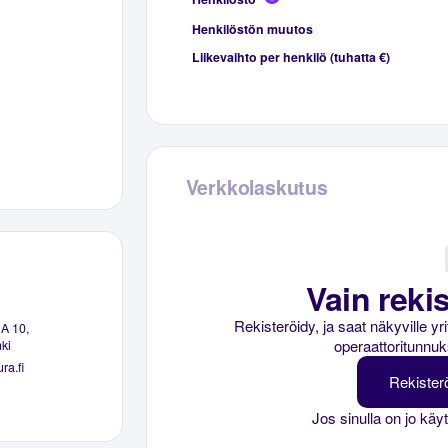
Henkilöstön muutos
Liikevaihto per henkilö (tuhatta €)
Verkkolaskutus
Vain rekis
Rekisteröidy, ja saat näkyville y
 A 10,
operaattoritunnuk
ki
ra.fi
Rekister
Jos sinulla on jo käy