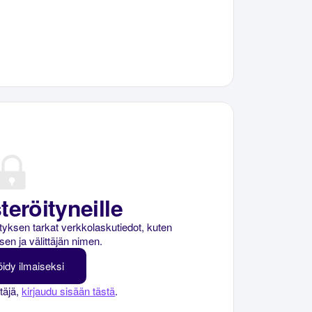
teröityneille
rityksen tarkat verkkolaskutiedot, kuten
sen ja välittäjän nimen.
öidy ilmaiseksi
ttäjä,
kirjaudu sisään tästä
.