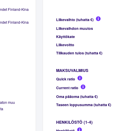
ndet Finland-Kina
Liikevaihto (tuhatta €)
ndet Finland-Kina
Liikevaihdon muutos
Käyttökate
Liikevoitto
Tilikauden tulos (tuhatta €)
MAKSUVALMIUS
Quick ratio
Current ratio
Oma pääoma (tuhatta €)
maton muu
Taseen loppusumma (tuhatta €)
ta
HENKILÖSTÖ (1-4)
Henkilöstö