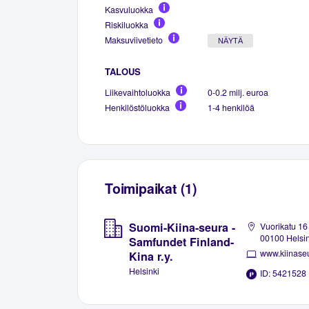
Kasvuluokka
Riskiluokka
Maksuviivetieto
NÄYTÄ
TALOUS
Liikevaihtoluokka
0-0.2 milj. euroa
Henkilöstöluokka
1-4 henkilöä
Toimipaikat (1)
Suomi-Kiina-seura -
Vuorikatu 16
00100 Helsin
Samfundet Finland-
www.kiinaseu
Kina r.y.
Helsinki
ID: 5421528