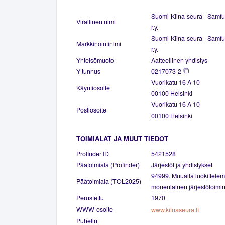
Suomi-Kiina-seura - Samfu
Virallinen nimi
r.y.
Suomi-Kiina-seura - Samfu
Markkinointinimi
r.y.
Yhteisömuoto
Aatteellinen yhdistys
Y-tunnus
0217073-2
Vuorikatu 16 A 10
Käyntiosoite
00100 Helsinki
Vuorikatu 16 A 10
Postiosoite
00100 Helsinki
TOIMIALAT JA MUUT TIEDOT
Profinder ID
5421528
Päätoimiala (Profinder)
Järjestöt ja yhdistykset
94999. Muualla luokittele
Päätoimiala (TOL2025)
monenlainen järjestötoimin
Perustettu
1970
WWW-osoite
www.kiinaseura.fi
Puhelin