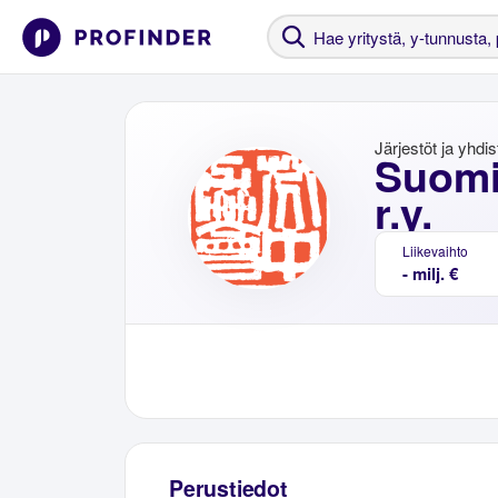
Järjestöt ja yhdi
Suomi
r.y.
Liikevaihto
- milj. €
Perustiedot