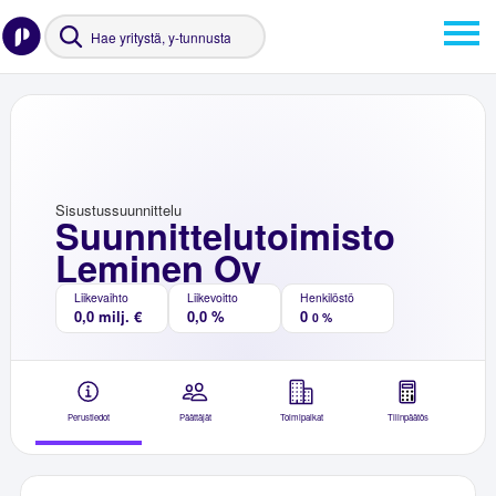
Sisustussuunnittelu
Suunnittelutoimisto
Leminen Oy
Liikevaihto
Liikevoitto
Henkilöstö
0,0 milj. €
0,0 %
0
0 %
Perustiedot
Päättäjät
Toimipaikat
Tilinpäätös