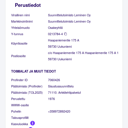
Perustiedot
Virallinen nimi
Suunnittelutoimisto Leminen Oy
Markkinointinimi
Suunnittelutoimisto Leminen Oy
Yhteisömuoto
Osakeyhtiö
Y-tunnus
0213784-4
Haapaniementie 175 A
Käyntiosoite
59730 Uukuniemi
c/o Haapaniementie 175 A Haapaniementie 175 A 1
Postiosoite
59730 Uukuniemi
TOIMIALAT JA MUUT TIEDOT
Profinder ID
7060426
Päätoimiala (Profinder)
Sisustussuunnittelu
Päätoimiala (TOL2025)
71110. Arkkitehtipalvelut
Perustettu
1976
WWW-osoite
Puhelin
+358972892420
Talousprofiilit
Kasvuluokka