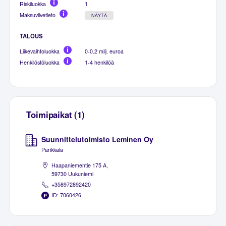
Riskiluokka
1
Maksuviivetieto
NÄYTÄ
TALOUS
Liikevaihtoluokka
0-0.2 milj. euroa
Henkilöstöluokka
1-4 henkilöä
Toimipaikat (1)
Suunnittelutoimisto Leminen Oy
Parikkala
Haapaniementie 175 A,
59730 Uukuniemi
+358972892420
ID: 7060426