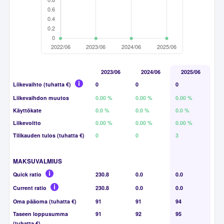
2023/06
2024/06
2025/06
Liikevaihto (tuhatta €)
0
0
0
Liikevaihdon muutos
0.00 %
0.00 %
0.00 %
Käyttökate
0.0 %
0.0 %
0.0 %
Liikevoitto
0.00 %
0.00 %
0.00 %
Tilikauden tulos (tuhatta €)
0
0
3
MAKSUVALMIUS
Quick ratio
230.8
0.0
0.0
Current ratio
230.8
0.0
0.0
Oma pääoma (tuhatta €)
91
91
94
Taseen loppusumma
91
92
95
(tuhatta €)