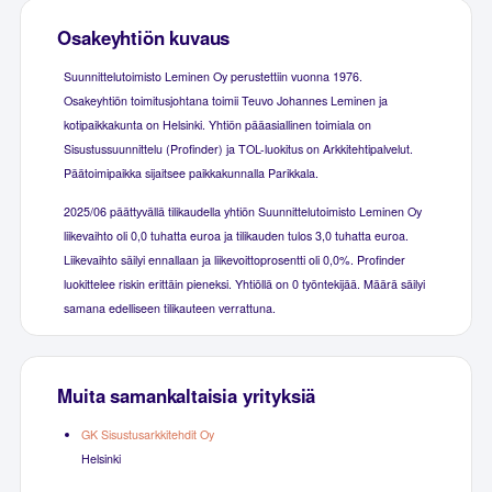
Osakeyhtiön kuvaus
Suunnittelutoimisto Leminen Oy perustettiin vuonna 1976.
Osakeyhtiön toimitusjohtana toimii Teuvo Johannes Leminen ja
kotipaikkakunta on Helsinki. Yhtiön pääasiallinen toimiala on
Sisustussuunnittelu (Profinder) ja TOL-luokitus on Arkkitehtipalvelut.
Päätoimipaikka sijaitsee paikkakunnalla Parikkala.
2025/06 päättyvällä tilikaudella yhtiön Suunnittelutoimisto Leminen Oy
liikevaihto oli 0,0 tuhatta euroa ja tilikauden tulos 3,0 tuhatta euroa.
Liikevaihto säilyi ennallaan ja liikevoittoprosentti oli 0,0%. Profinder
luokittelee riskin erittäin pieneksi. Yhtiöllä on 0 työntekijää. Määrä säilyi
samana edelliseen tilikauteen verrattuna.
Muita samankaltaisia yrityksiä
GK Sisustusarkkitehdit Oy
Helsinki