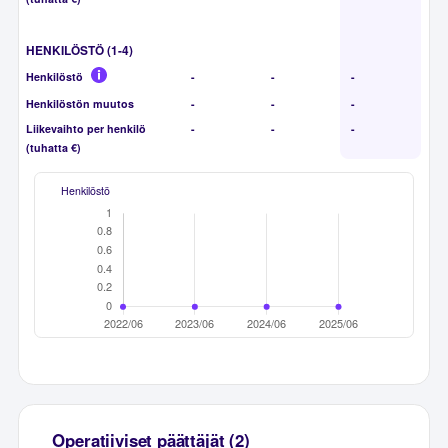
HENKILÖSTÖ (1-4)
Henkilöstö
-
-
-
Henkilöstön muutos
-
-
-
Liikevaihto per henkilö
-
-
-
(tuhatta €)
Henkilöstö
Operatiiviset päättäjät (2)