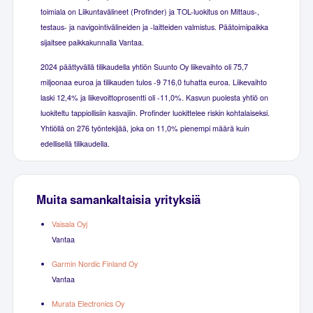
toimiala on Liikuntavälineet (Profinder) ja TOL-luokitus on Mittaus-,
testaus- ja navigointivälineiden ja -laitteiden valmistus. Päätoimipaikka
sijaitsee paikkakunnalla Vantaa.
2024 päättyvällä tilikaudella yhtiön Suunto Oy liikevaihto oli 75,7
miljoonaa euroa ja tilikauden tulos -9 716,0 tuhatta euroa. Liikevaihto
laski 12,4% ja liikevoittoprosentti oli -11,0%. Kasvun puolesta yhtiö on
luokiteltu tappiollisiin kasvajiin. Profinder luokittelee riskin kohtalaiseksi.
Yhtiöllä on 276 työntekijää, joka on 11,0% pienempi määrä kuin
edellisellä tilikaudella.
Muita samankaltaisia yrityksiä
Vaisala Oyj
Vantaa
Garmin Nordic Finland Oy
Vantaa
Murata Electronics Oy