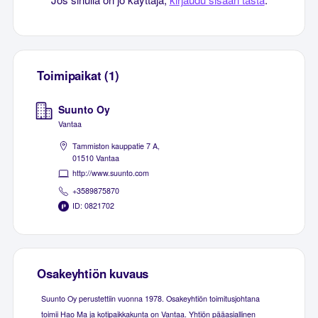
Toimipaikat (1)
Suunto Oy
Vantaa
Tammiston kauppatie 7 A,
01510 Vantaa
http://www.suunto.com
+3589875870
ID: 0821702
Osakeyhtiön kuvaus
Suunto Oy perustettiin vuonna 1978. Osakeyhtiön toimitusjohtana
toimii Hao Ma ja kotipaikkakunta on Vantaa. Yhtiön pääasiallinen