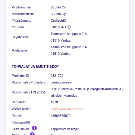
Virallinen nimi
Suunto Oy
Markkinointinimi
Suunto Oy
Yhteisömuoto
Osakeyhtiö
Y-tunnus
0101084-1
Tammiston kauppatie 7 A
Käyntiosoite
01510 Vantaa
Tammiston kauppatie 7 A
Postiosoite
01510 Vantaa
TOIMIALAT JA MUUT TIEDOT
Profinder ID
0821702
Päätoimiala (Profinder)
Liikuntavälineet
26510. Mittaus-, testaus- ja navigointivälineiden ja -
Päätoimiala (TOL2025)
laitteiden valmistus
Perustettu
1978
WWW-osoite
http://www.suunto.com
Puhelin
+3589875870
Talousprofiilit
Kasvuluokka
Tappiolliset kasvajat