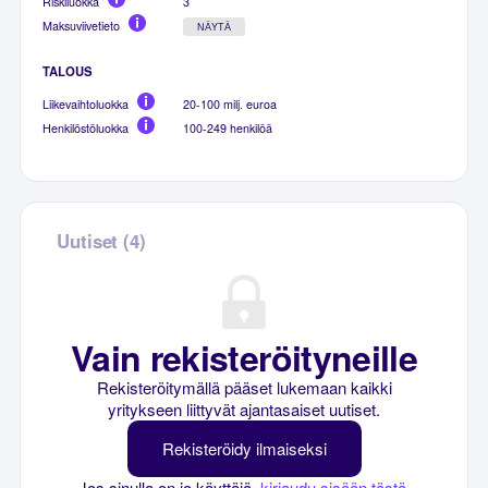
Riskiluokka
3
Maksuviivetieto
NÄYTÄ
TALOUS
Liikevaihtoluokka
20-100 milj. euroa
Henkilöstöluokka
100-249 henkilöä
Uutiset (4)
Vain rekisteröityneille
Rekisteröitymällä pääset lukemaan kaikki
yritykseen liittyvät ajantasaiset uutiset.
Rekisteröidy ilmaiseksi
Jos sinulla on jo käyttäjä,
kirjaudu sisään tästä
.