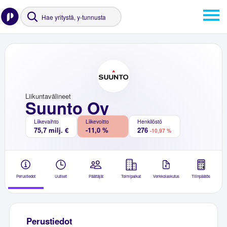
Liikuntavälineet
Suunto Oy
Liikevaihto
Liikevoitto
Henkilöstö
75,7 milj. €
-11,0 %
276
-10,97 %
Perustiedot
Uutiset
Päättäjät
Toimipaikat
Verkkolaskutus
Tilinpäätös
Perustiedot