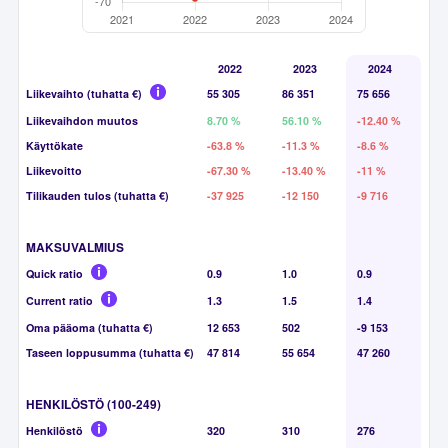
2022
2023
2024
Liikevaihto (tuhatta €)
55 305
86 351
75 656
Liikevaihdon muutos
8.70 %
56.10 %
-12.40 %
Käyttökate
-63.8 %
-11.3 %
-8.6 %
Liikevoitto
-67.30 %
-13.40 %
-11 %
Tilikauden tulos (tuhatta €)
-37 925
-12 150
-9 716
MAKSUVALMIUS
Quick ratio
0.9
1.0
0.9
Current ratio
1.3
1.5
1.4
Oma pääoma (tuhatta €)
12 653
502
-9 153
Taseen loppusumma (tuhatta €)
47 814
55 654
47 260
HENKILÖSTÖ (100-249)
Henkilöstö
320
310
276