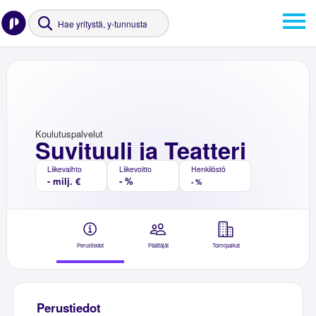
Koulutuspalvelut
Suvituuli ja Teatteri
Liikevaihto
Liikevoitto
Henkilöstö
- milj. €
- %
- %
Perustiedot
Päättäjät
Toimipaikat
Perustiedot