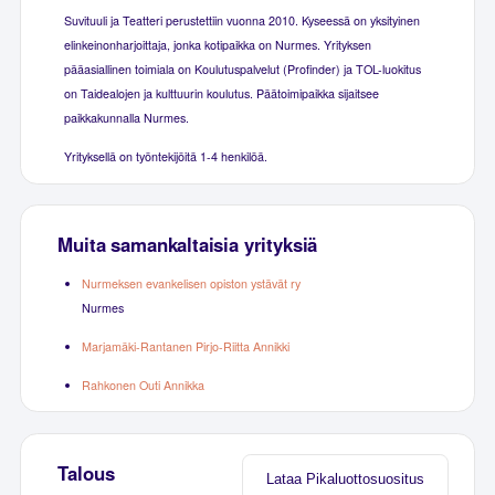
Suvituuli ja Teatteri perustettiin vuonna 2010. Kyseessä on yksityinen
elinkeinonharjoittaja, jonka kotipaikka on Nurmes. Yrityksen
pääasiallinen toimiala on Koulutuspalvelut (Profinder) ja TOL-luokitus
on Taidealojen ja kulttuurin koulutus. Päätoimipaikka sijaitsee
paikkakunnalla Nurmes.
Yrityksellä on työntekijöitä 1-4 henkilöä.
Muita samankaltaisia yrityksiä
Nurmeksen evankelisen opiston ystävät ry
Nurmes
Marjamäki-Rantanen Pirjo-Riitta Annikki
Rahkonen Outi Annikka
Talous
Lataa Pikaluottosuositus