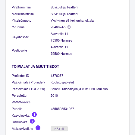
Virallinen nimi
Suvituuli ja Teatteri
Markkinointinimi
Suvituuli ja Teatteri
Yhteisömuoto
Yksityinen elinkeinonharjoittaja
Y-tunnus
2346874-9
Alavantie 11
Käyntiosoite
75500 Nurmes
Alavantie 11
Postiosoite
75500 Nurmes
TOIMIALAT JA MUUT TIEDOT
Profinder ID
1376237
Päätoimiala (Profinder)
Koulutuspalvelut
Päätoimiala (TOL2025)
85520. Taidealojen ja kulttuurin koulutus
Perustettu
2010
WWW-osoite
Puhelin
+358503531057
Kasvuluokka
Riskiluokka
Maksuviivetieto
NÄYTÄ