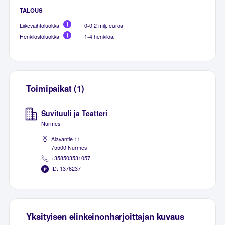
TALOUS
Liikevaihtoluokka
0-0.2 milj. euroa
Henkilöstöluokka
1-4 henkilöä
Toimipaikat (1)
Suvituuli ja Teatteri
Nurmes
Alavantie 11,
75500 Nurmes
+358503531057
ID: 1376237
Yksityisen elinkeinonharjoittajan kuvaus