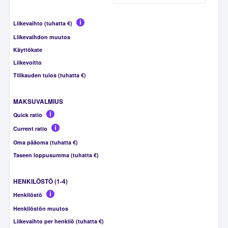
Liikevaihto (tuhatta €)
Liikevaihdon muutos
Käyttökate
Liikevoitto
Tilikauden tulos (tuhatta €)
MAKSUVALMIUS
Quick ratio
Current ratio
Oma pääoma (tuhatta €)
Taseen loppusumma (tuhatta €)
HENKILÖSTÖ (1-4)
Henkilöstö
Henkilöstön muutos
Liikevaihto per henkilö (tuhatta €)