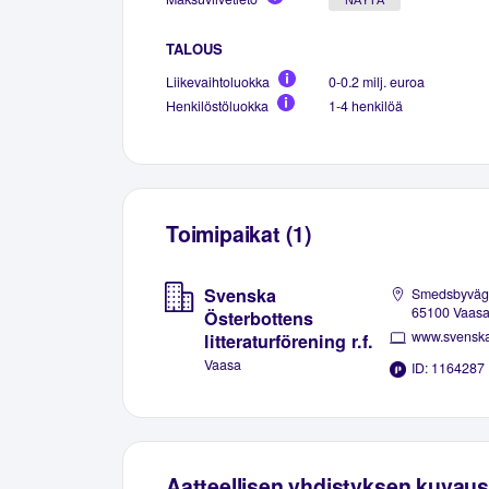
TALOUS
Liikevaihtoluokka
0-0.2 milj. euroa
Henkilöstöluokka
1-4 henkilöä
Toimipaikat (1)
Svenska
Smedsbyväg
65100 Vaas
Österbottens
litteraturförening r.f.
Vaasa
ID: 1164287
Aatteellisen yhdistyksen kuvaus