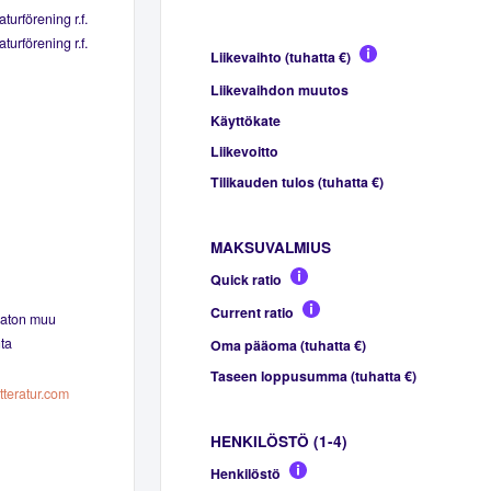
turförening r.f.
turförening r.f.
Liikevaihto (tuhatta €)
Liikevaihdon muutos
Käyttökate
Liikevoitto
Tilikauden tulos (tuhatta €)
MAKSUVALMIUS
Quick ratio
Current ratio
maton muu
ta
Oma pääoma (tuhatta €)
Taseen loppusumma (tuhatta €)
tteratur.com
HENKILÖSTÖ (1-4)
Henkilöstö