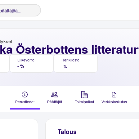
stykset
a Österbottens litteraturf
Liikevoitto
Henkilöstö
- %
- %
Perustiedot
Päättäjät
Toimipaikat
Verkkolaskutus
Talous