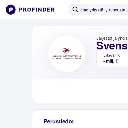
Järjestöt ja yhdi
Svensk
Liikevaihto
- milj. €
Perustiedot