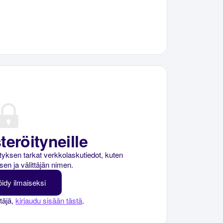
teröityneille
rityksen tarkat verkkolaskutiedot, kuten
sen ja välittäjän nimen.
öidy ilmaiseksi
ttäjä,
kirjaudu sisään tästä
.