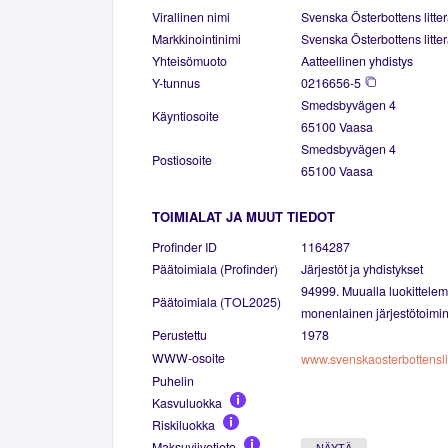
Virallinen nimi
Svenska Österbottens littera
Markkinointinimi
Svenska Österbottens littera
Yhteisömuoto
Aatteellinen yhdistys
Y-tunnus
0216656-5
Smedsbyvägen 4
Käyntiosoite
65100 Vaasa
Smedsbyvägen 4
Postiosoite
65100 Vaasa
TOIMIALAT JA MUUT TIEDOT
Profinder ID
1164287
Päätoimiala (Profinder)
Järjestöt ja yhdistykset
94999. Muualla luokittele
Päätoimiala (TOL2025)
monenlainen järjestötoimin
Perustettu
1978
WWW-osoite
www.svenskaosterbottensli
Puhelin
Kasvuluokka
Riskiluokka
Maksuviivetieto
NÄYTÄ