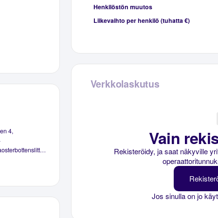
Henkilöstön muutos
Liikevaihto per henkilö (tuhatta €)
Verkkolaskutus
Vain rekis
en 4,
a
www.svenskaosterbottenslitteratur.com
Rekisteröidy, ja saat näkyville y
operaattoritunnuk
Rekister
Jos sinulla on jo käy