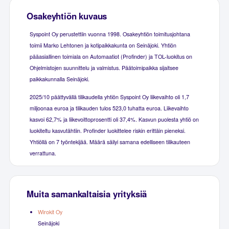
Osakeyhtiön kuvaus
Syspoint Oy perustettiin vuonna 1998. Osakeyhtiön toimitusjohtana
toimii Marko Lehtonen ja kotipaikkakunta on Seinäjoki. Yhtiön
pääasiallinen toimiala on Automaatiot (Profinder) ja TOL-luokitus on
Ohjelmistojen suunnittelu ja valmistus. Päätoimipaikka sijaitsee
paikkakunnalla Seinäjoki.
2025/10 päättyvällä tilikaudella yhtiön Syspoint Oy liikevaihto oli 1,7
miljoonaa euroa ja tilikauden tulos 523,0 tuhatta euroa. Liikevaihto
kasvoi 62,7% ja liikevoittoprosentti oli 37,4%. Kasvun puolesta yhtiö on
luokiteltu kasvutähtiin. Profinder luokittelee riskin erittäin pieneksi.
Yhtiöllä on 7 työntekijää. Määrä säilyi samana edelliseen tilikauteen
verrattuna.
Muita samankaltaisia yrityksiä
Wirokit Oy
Seinäjoki