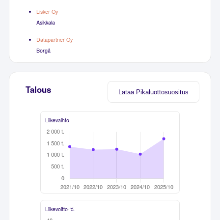
Lisker Oy
Asikkala
Datapartner Oy
Borgå
Talous
Lataa Pikaluottosuositus
Liikevaihto
Liikevoitto-%