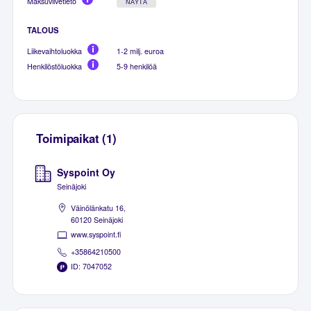
Maksuviivetieto
NÄYTÄ
TALOUS
Liikevaihtoluokka
1-2 milj. euroa
Henkilöstöluokka
5-9 henkilöä
Toimipaikat (1)
Syspoint Oy
Seinäjoki
Väinölänkatu 16,
60120 Seinäjoki
www.syspoint.fi
+35864210500
ID: 7047052