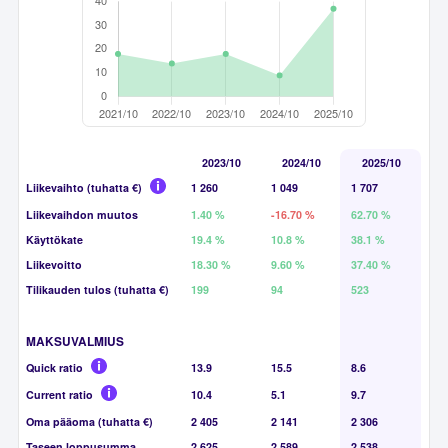
2023/10
2024/10
2025/10
Liikevaihto (tuhatta €)
1 260
1 049
1 707
Liikevaihdon muutos
1.40 %
-16.70 %
62.70 %
Käyttökate
19.4 %
10.8 %
38.1 %
Liikevoitto
18.30 %
9.60 %
37.40 %
Tilikauden tulos (tuhatta €)
199
94
523
MAKSUVALMIUS
Quick ratio
13.9
15.5
8.6
Current ratio
10.4
5.1
9.7
Oma pääoma (tuhatta €)
2 405
2 141
2 306
Taseen loppusumma
2 625
2 589
2 538