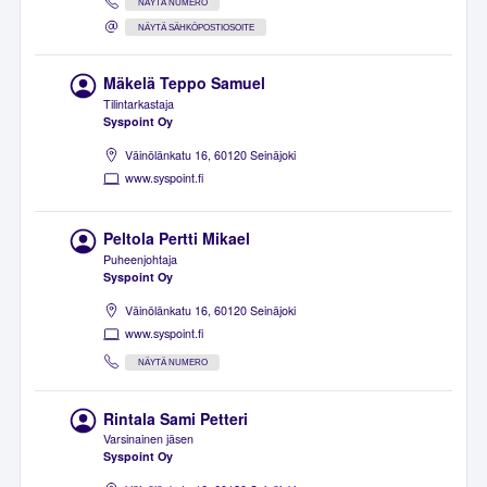
NÄYTÄ NUMERO
NÄYTÄ SÄHKÖPOSTIOSOITE
Mäkelä Teppo Samuel
Tilintarkastaja
Syspoint Oy
Väinölänkatu 16, 60120 Seinäjoki
www.syspoint.fi
Peltola Pertti Mikael
Puheenjohtaja
Syspoint Oy
Väinölänkatu 16, 60120 Seinäjoki
www.syspoint.fi
NÄYTÄ NUMERO
Rintala Sami Petteri
Varsinainen jäsen
Syspoint Oy