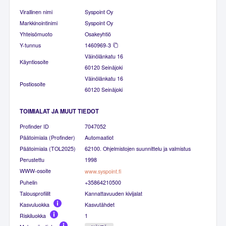
Virallinen nimi
Syspoint Oy
Markkinointinimi
Syspoint Oy
Yhteisömuoto
Osakeyhtiö
Y-tunnus
1460969-3
Väinölänkatu 16
Käyntiosoite
60120 Seinäjoki
Väinölänkatu 16
Postiosoite
60120 Seinäjoki
TOIMIALAT JA MUUT TIEDOT
Profinder ID
7047052
Päätoimiala (Profinder)
Automaatiot
Päätoimiala (TOL2025)
62100. Ohjelmistojen suunnittelu ja valmistus
Perustettu
1998
WWW-osoite
www.syspoint.fi
Puhelin
+35864210500
Talousprofiilit
Kannattavuuden kivijalat
Kasvuluokka
Kasvutähdet
Riskiluokka
1