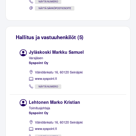
NÄYTÄ NUMERO
NÄYTÄ SÄHKÖPOSTIOSOITE
Hallitus ja vastuuhenkilöt (5)
Jyläskoski Markku Samuel
Varajäsen
Syspoint Oy
Väinölänkatu 16, 60120 Seinäjoki
www.syspoint.fi
NÄYTÄ NUMERO
Lehtonen Marko Kristian
Toimitusjohtaja
Syspoint Oy
Väinölänkatu 16, 60120 Seinäjoki
www.syspoint.fi