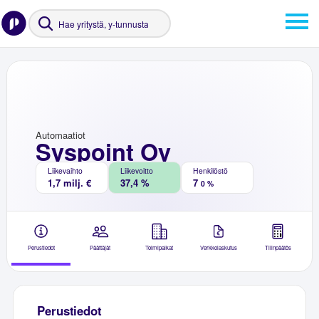
Automaatiot
Syspoint Oy
Liikevaihto
Liikevoitto
Henkilöstö
1,7 milj. €
37,4 %
7
0 %
Perustiedot
Päättäjät
Toimipaikat
Verkkolaskutus
Tilinpäätös
Perustiedot