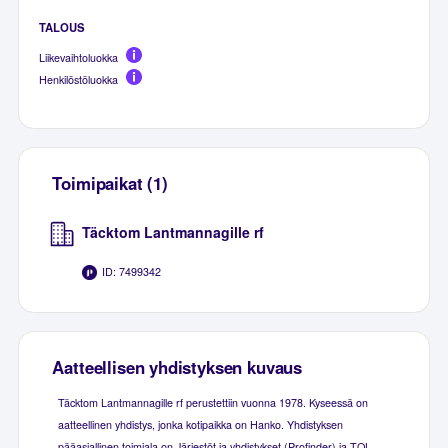
TALOUS
Liikevaihtoluokka
Henkilöstöluokka
Toimipaikat (1)
Täcktom Lantmannagille rf
ID: 7499342
Aatteellisen yhdistyksen kuvaus
Täcktom Lantmannagille rf perustettiin vuonna 1978. Kyseessä on
aatteellinen yhdistys, jonka kotipaikka on Hanko. Yhdistyksen
pääasiallinen toimiala on Järjestöt ja yhdistykset (Profinder) ja TOL-