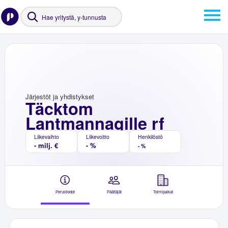
Järjestöt ja yhdistykset
Täcktom
Lantmannagille rf
Liikevaihto
Liikevoitto
Henkilöstö
- milj. €
- %
- %
Perustiedot
Päättäjät
Toimipaikat