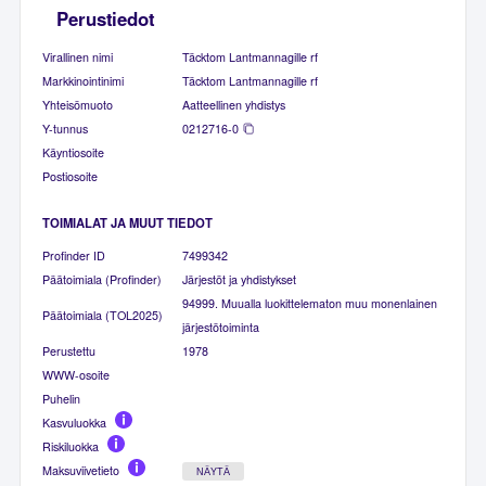
Perustiedot
Virallinen nimi
Täcktom Lantmannagille rf
Markkinointinimi
Täcktom Lantmannagille rf
Yhteisömuoto
Aatteellinen yhdistys
Y-tunnus
0212716-0
Käyntiosoite
Postiosoite
TOIMIALAT JA MUUT TIEDOT
Profinder ID
7499342
Päätoimiala (Profinder)
Järjestöt ja yhdistykset
94999. Muualla luokittelematon muu monenlainen
Päätoimiala (TOL2025)
järjestötoiminta
Perustettu
1978
WWW-osoite
Puhelin
Kasvuluokka
Riskiluokka
Maksuviivetieto
NÄYTÄ