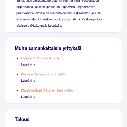
Tahvanalan Jakokunta perustettiin vuonna 1988. Kyseessä on
organisaatio, jonka kotipaikka on Leppävirta. Organisaation
pääasiallinen toimiala on Kiinteistöjenhallinta (Profinder) ja TOL-
luokitus on Muu kiinteistöjen vuokraus ja hallinta. Päätoimipaikka
sijaitsee paikkakunnalla Leppävirta.
Muita samankaltaisia yrityksiä
Leppävirran Ostoskeskus Oy
Leppävirta
Kiinteistö Oy Leppävirran Heikkilä
Leppävirta
Kiinteistöyhtymä Räsänen Eero ja Veijo
Leppävirta
Talous