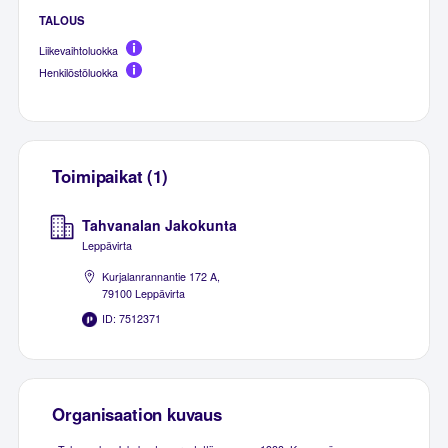
TALOUS
Liikevaihtoluokka
Henkilöstöluokka
Toimipaikat (1)
Tahvanalan Jakokunta
Leppävirta
Kurjalanrannantie 172 A,
79100 Leppävirta
ID: 7512371
Organisaation kuvaus