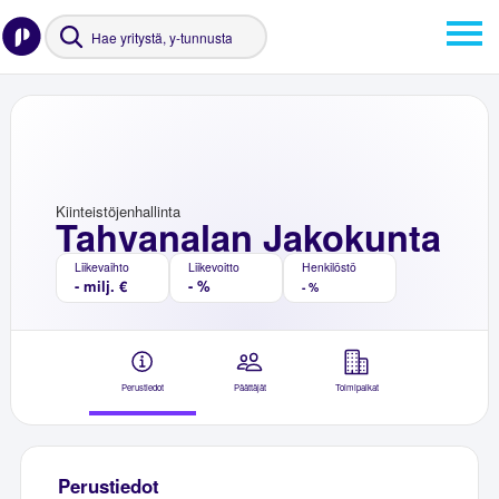
Kiinteistöjenhallinta
Tahvanalan Jakokunta
Liikevaihto
Liikevoitto
Henkilöstö
- milj. €
- %
- %
Perustiedot
Päättäjät
Toimipaikat
Perustiedot