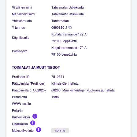
Virallinen nimi
Tahvanalan Jakokunta
Markkinointinimi
Tahvanalan Jakokunta
Yhteisömuoto
Tuntematon
Y-tunnus
0690880-2
Kurjalanrannantie 172 A
Käyntiosoite
79100 Leppävirta
Kurjalanrannantie 172 A
Postiosoite
79100 Leppävirta
TOIMIALAT JA MUUT TIEDOT
Profinder ID
7512371
Päätoimiala (Profinder)
Kiinteistöjenhallinta
Päätoimiala (TOL2025)
68203. Muu kiinteistöjen vuokraus ja hallinta
Perustettu
1988
WWW-osoite
Puhelin
Kasvuluokka
Riskiluokka
Maksuviivetieto
NÄYTÄ