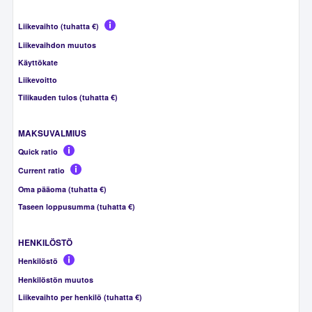
Liikevaihto (tuhatta €)
Liikevaihdon muutos
Käyttökate
Liikevoitto
Tilikauden tulos (tuhatta €)
MAKSUVALMIUS
Quick ratio
Current ratio
Oma pääoma (tuhatta €)
Taseen loppusumma (tuhatta €)
HENKILÖSTÖ
Henkilöstö
Henkilöstön muutos
Liikevaihto per henkilö (tuhatta €)