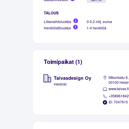
TALOUS
Liikevaihtoluokka
0-0.2 milj. euroa
Henkilöstöluokka
1-4 henkilöä
Toimipaikat (1)
Taivasdesign Oy
Mikonkatu 9,
00100 Helsin
Helsinki
www.taivas.fi
+358961842
ID: 7047615