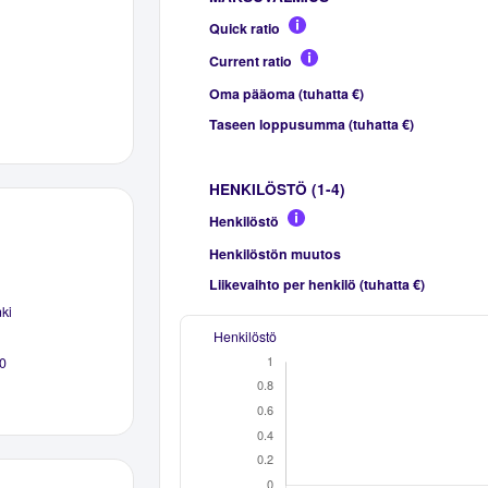
Quick ratio
Current ratio
Oma pääoma (tuhatta €)
Taseen loppusumma (tuhatta €)
HENKILÖSTÖ (1-4)
Henkilöstö
Henkilöstön muutos
Liikevaihto per henkilö (tuhatta €)
ki
Henkilöstö
0