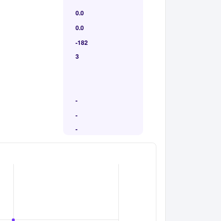
0.0
0.0
-182
3
-
-
-