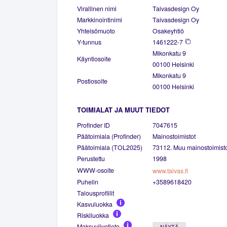
Virallinen nimi
Taivasdesign Oy
Markkinointinimi
Taivasdesign Oy
Yhteisömuoto
Osakeyhtiö
Y-tunnus
1461222-7
Mikonkatu 9
Käyntiosoite
00100 Helsinki
Mikonkatu 9
Postiosoite
00100 Helsinki
TOIMIALAT JA MUUT TIEDOT
Profinder ID
7047615
Päätoimiala (Profinder)
Mainostoimistot
Päätoimiala (TOL2025)
73112. Muu mainostoimisto
Perustettu
1998
WWW-osoite
www.taivas.fi
Puhelin
+3589618420
Talousprofiilit
Kasvuluokka
Riskiluokka
Maksuviivetieto
NÄYTÄ