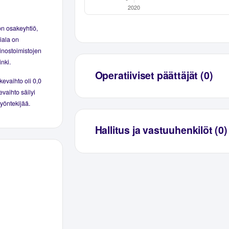
n osakeyhtiö,
iala on
inostoimistojen
nki.
Operatiiviset päättäjät (0)
kevaihto oli 0,0
evaihto säilyi
työntekijää.
Hallitus ja vastuuhenkilöt (0)