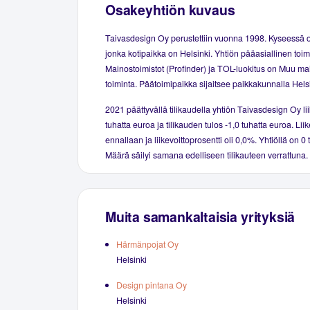
Osakeyhtiön kuvaus
Taivasdesign Oy perustettiin vuonna 1998. Kyseessä o
jonka kotipaikka on Helsinki. Yhtiön pääasiallinen toim
Mainostoimistot (Profinder) ja TOL-luokitus on Muu ma
toiminta. Päätoimipaikka sijaitsee paikkakunnalla Helsi
2021 päättyvällä tilikaudella yhtiön Taivasdesign Oy lii
tuhatta euroa ja tilikauden tulos -1,0 tuhatta euroa. Liik
ennallaan ja liikevoittoprosentti oli 0,0%. Yhtiöllä on 0 
Määrä säilyi samana edelliseen tilikauteen verrattuna.
Muita samankaltaisia yrityksiä
Härmänpojat Oy
Helsinki
Design pintana Oy
Helsinki