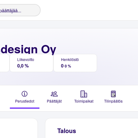
sdesign Oy
Liikevoitto
Henkilöstö
0,0 %
0
0 %
Perustiedot
Päättäjät
Toimipaikat
Tilinpäätös
Talous