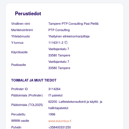
Perustiedot
Virallinen nimi
Tampere PTP Consulting Pasi Pietilä
Markkinointinimi
PTP Consulting
Yhteisömuoto
Yksityinen elinkeinonharjoittaja
Y-tunnus
1116311-2
Vaeltajankatu 7
Käyntiosoite
33580 Tampere
Vaeltajankatu 7
Postiosoite
33580 Tampere
TOIMIALAT JA MUUT TIEDOT
Profinder ID
3114264
Päätoimiala (Profinder)
IT-palvelut
62200. Laitteistokonsultointi ja käyttö- ja
Päätoimiala (TOL2025)
hallintapalvelut
Perustettu
1996
WWW-osoite
www.kolumbus.fi
Puhelin
+358400331250