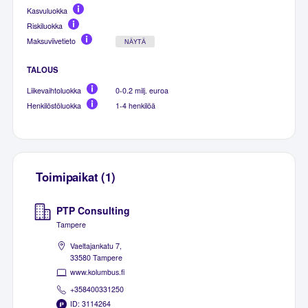
Kasvuluokka
Riskiluokka
Maksuviivetieto
NÄYTÄ
TALOUS
Liikevaihtoluokka
0-0.2 milj. euroa
Henkilöstöluokka
1-4 henkilöä
Toimipaikat (1)
PTP Consulting
Tampere
Vaeltajankatu 7,
33580 Tampere
www.kolumbus.fi
+358400331250
ID: 3114264