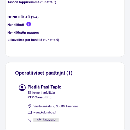
Taseen loppusumma (tuhatta €)
HENKILÖSTÖ (1-4)
Henkilöstö
Henkilöstön muutos
Liikevaihto per henkilö (tuhatta €)
Operatiiviset päättäjät (1)
Pietilä Pasi Tapio
Elinkeinonharjoittaja
PTP Consulting
Vaeltajankatu 7, 33580 Tampere
www.kolumbus.fi
NÄYTÄ NUMERO