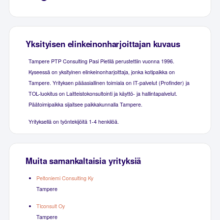
Yksityisen elinkeinonharjoittajan kuvaus
Tampere PTP Consulting Pasi Pietilä perustettiin vuonna 1996.
Kyseessä on yksityinen elinkeinonharjoittaja, jonka kotipaikka on
Tampere. Yrityksen pääasiallinen toimiala on IT-palvelut (Profinder) ja
TOL-luokitus on Laitteistokonsultointi ja käyttö- ja hallintapalvelut.
Päätoimipaikka sijaitsee paikkakunnalla Tampere.
Yrityksellä on työntekijöitä 1-4 henkilöä.
Muita samankaltaisia yrityksiä
Peltoniemi Consulting Ky
Tampere
Tlconsult Oy
Tampere