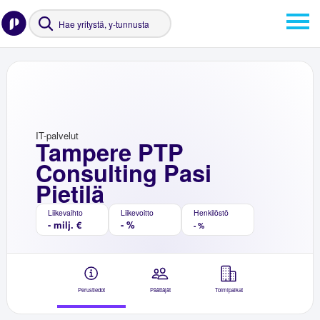
IT-palvelut
Tampere PTP
Consulting Pasi
Pietilä
Liikevaihto
Liikevoitto
Henkilöstö
- milj. €
- %
- %
Perustiedot
Päättäjät
Toimipaikat