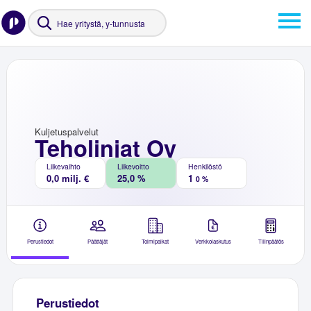
Kuljetuspalvelut
Teholinjat Oy
Liikevaihto
Liikevoitto
Henkilöstö
0,0 milj. €
25,0 %
1
0 %
Perustiedot
Päättäjät
Toimipaikat
Verkkolaskutus
Tilinpäätös
Perustiedot