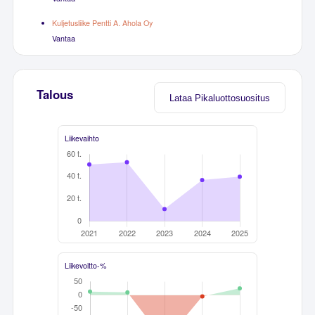
Kuljetusliike Pentti A. Ahola Oy
Vantaa
Talous
Lataa Pikaluottosuositus
Liikevaihto
Liikevoitto-%