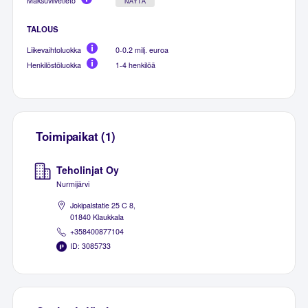
Maksuviivetieto
NÄYTÄ
TALOUS
Liikevaihtoluokka
0-0.2 milj. euroa
Henkilöstöluokka
1-4 henkilöä
Toimipaikat (1)
Teholinjat Oy
Nurmijärvi
Jokipalstatie 25 C 8,
01840 Klaukkala
+358400877104
ID: 3085733