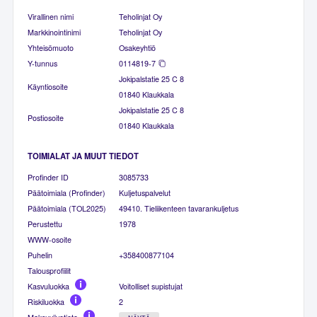
Virallinen nimi
Teholinjat Oy
Markkinointinimi
Teholinjat Oy
Yhteisömuoto
Osakeyhtiö
Y-tunnus
0114819-7
Jokipalstatie 25 C 8
Käyntiosoite
01840 Klaukkala
Jokipalstatie 25 C 8
Postiosoite
01840 Klaukkala
TOIMIALAT JA MUUT TIEDOT
Profinder ID
3085733
Päätoimiala (Profinder)
Kuljetuspalvelut
Päätoimiala (TOL2025)
49410. Tieliikenteen tavarankuljetus
Perustettu
1978
WWW-osoite
Puhelin
+358400877104
Talousprofiilit
Kasvuluokka
Voitolliset supistujat
Riskiluokka
2