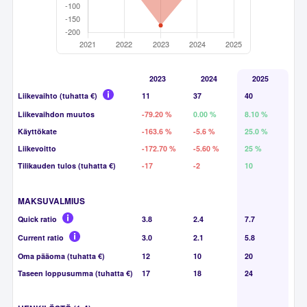
2023
2024
2025
Liikevaihto (tuhatta €)
11
37
40
Liikevaihdon muutos
-79.20 %
0.00 %
8.10 %
Käyttökate
-163.6 %
-5.6 %
25.0 %
Liikevoitto
-172.70 %
-5.60 %
25 %
Tilikauden tulos (tuhatta €)
-17
-2
10
MAKSUVALMIUS
Quick ratio
3.8
2.4
7.7
Current ratio
3.0
2.1
5.8
Oma pääoma (tuhatta €)
12
10
20
Taseen loppusumma (tuhatta €)
17
18
24