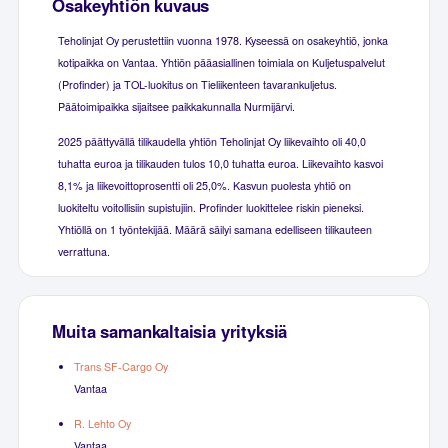
Osakeyhtiön kuvaus
Teholinjat Oy perustettiin vuonna 1978. Kyseessä on osakeyhtiö, jonka
kotipaikka on Vantaa. Yhtiön pääasiallinen toimiala on Kuljetuspalvelut
(Profinder) ja TOL-luokitus on Tieliikenteen tavarankuljetus.
Päätoimipaikka sijaitsee paikkakunnalla Nurmijärvi.
2025 päättyvällä tilikaudella yhtiön Teholinjat Oy liikevaihto oli 40,0
tuhatta euroa ja tilikauden tulos 10,0 tuhatta euroa. Liikevaihto kasvoi
8,1% ja liikevoittoprosentti oli 25,0%. Kasvun puolesta yhtiö on
luokiteltu voitollisiin supistujiin. Profinder luokittelee riskin pieneksi.
Yhtiöllä on 1 työntekijää. Määrä säilyi samana edelliseen tilikauteen
verrattuna.
Muita samankaltaisia yrityksiä
Trans SF-Cargo Oy
Vantaa
R. Lehto Oy
Vantaa