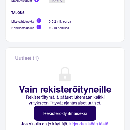
Maksuviivetieto
NÄYTÄ
TALOUS
Liikevaihtoluokka
0-0.2 milj. euroa
Henkilöstöluokka
10-19 henkilöä
Uutiset (1)
Vain rekisteröityneille
Rekisteröitymällä pääset lukemaan kaikki
yritykseen liittyvät ajantasaiset uutiset.
Rekisteröidy ilmaiseksi
Jos sinulla on jo käyttäjä,
kirjaudu sisään tästä
.