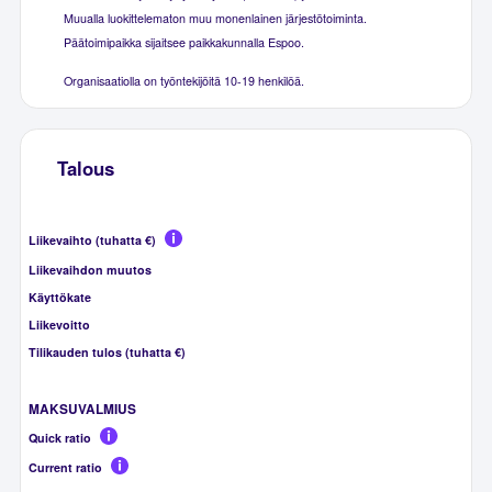
Muualla luokittelematon muu monenlainen järjestötoiminta.
Päätoimipaikka sijaitsee paikkakunnalla Espoo.
Organisaatiolla on työntekijöitä 10-19 henkilöä.
Talous
Liikevaihto (tuhatta €)
Liikevaihdon muutos
Käyttökate
Liikevoitto
Tilikauden tulos (tuhatta €)
MAKSUVALMIUS
Quick ratio
Current ratio