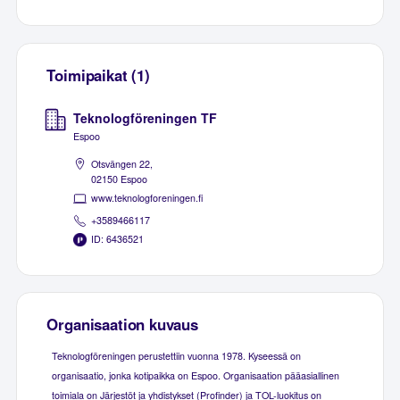
Toimipaikat (1)
Teknologföreningen TF
Espoo
Otsvängen 22,
02150 Espoo
www.teknologforeningen.fi
+3589466117
ID: 6436521
Organisaation kuvaus
Teknologföreningen perustettiin vuonna 1978. Kyseessä on
organisaatio, jonka kotipaikka on Espoo. Organisaation pääasiallinen
toimiala on Järjestöt ja yhdistykset (Profinder) ja TOL-luokitus on