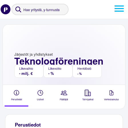
Järjestöt ja yhdistykset
Teknologföreningen
Liikevaihto
Liikevoitto
Henkilöstö
- milj. €
- %
- %
Perustiedot
Uutiset
Päättäjät
Toimipaikat
Verkkolaskutus
Perustiedot