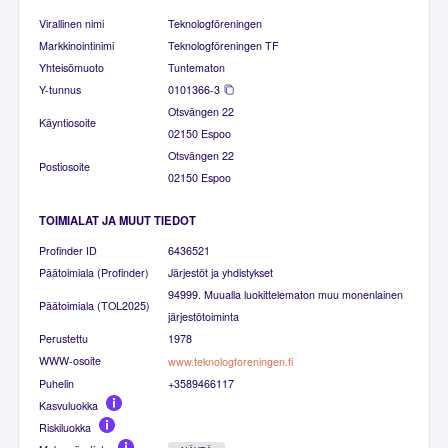
Virallinen nimi
Teknologföreningen
Markkinointinimi
Teknologföreningen TF
Yhteisömuoto
Tuntematon
Y-tunnus
0101366-3
Otsvängen 22
Käyntiosoite
02150 Espoo
Otsvängen 22
Postiosoite
02150 Espoo
TOIMIALAT JA MUUT TIEDOT
Profinder ID
6436521
Päätoimiala (Profinder)
Järjestöt ja yhdistykset
94999. Muualla luokittelematon muu monenlainen
Päätoimiala (TOL2025)
järjestötoiminta
Perustettu
1978
WWW-osoite
www.teknologforeningen.fi
Puhelin
+3589466117
Kasvuluokka
Riskiluokka