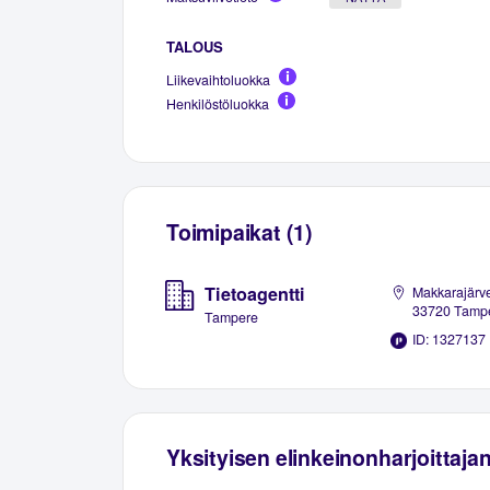
TALOUS
Liikevaihtoluokka
Henkilöstöluokka
Toimipaikat (1)
Tietoagentti
Makkarajärve
33720 Tamp
Tampere
ID: 1327137
Yksityisen elinkeinonharjoittaja