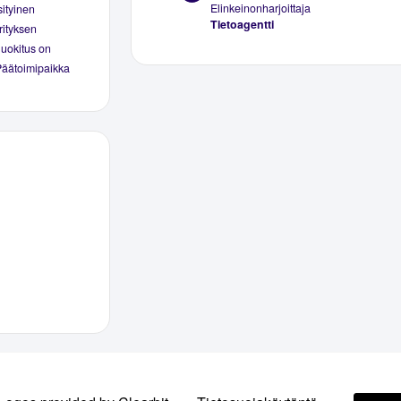
Elinkeinonharjoittaja
sityinen
Tietoagentti
rityksen
luokitus on
 Päätoimipaikka