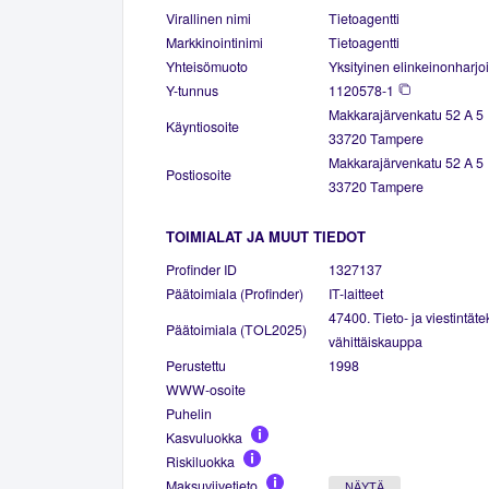
Virallinen nimi
Tietoagentti
Markkinointinimi
Tietoagentti
Yhteisömuoto
Yksityinen elinkeinonharjoi
Y-tunnus
1120578-1
Makkarajärvenkatu 52 A 5
Käyntiosoite
33720 Tampere
Makkarajärvenkatu 52 A 5
Postiosoite
33720 Tampere
TOIMIALAT JA MUUT TIEDOT
Profinder ID
1327137
Päätoimiala (Profinder)
IT-laitteet
47400. Tieto- ja viestintäte
Päätoimiala (TOL2025)
vähittäiskauppa
Perustettu
1998
WWW-osoite
Puhelin
Kasvuluokka
Riskiluokka
Maksuviivetieto
NÄYTÄ