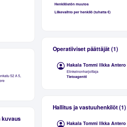
Henkilöstön muutos
Liikevaihto per henkilö (tuhatta €)
Operatiiviset päättäjät (1)
Hakala Tommi Ilkka Antero
Elinkeinonharjoittaja
nkatu 52 A 5,
Tietoagentti
ere
Hallitus ja vastuuhenkilöt (1)
n kuvaus
Hakala Tommi Ilkka Antero