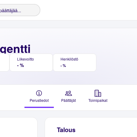
gentti
Liikevoitto
Henkilöstö
- %
- %
Perustiedot
Päättäjät
Toimipaikat
Talous