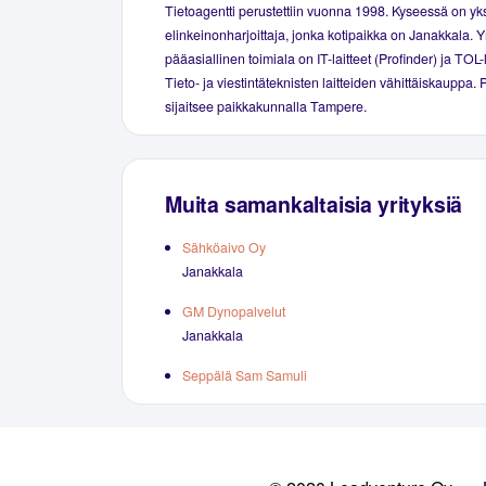
Tietoagentti perustettiin vuonna 1998. Kyseessä on yk
elinkeinonharjoittaja, jonka kotipaikka on Janakkala. Y
pääasiallinen toimiala on IT-laitteet (Profinder) ja TOL-
Tieto- ja viestintäteknisten laitteiden vähittäiskauppa.
sijaitsee paikkakunnalla Tampere.
Muita samankaltaisia yrityksiä
Sähköaivo Oy
Janakkala
GM Dynopalvelut
Janakkala
Seppälä Sam Samuli