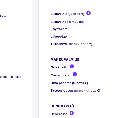
Liikevaihto (tuhatta €)
ttaja
Liikevaihdon muutos
Käyttökate
Liikevoitto
Tilikauden tulos (tuhatta €)
MAKSUVALMIUS
Quick ratio
Current ratio
knisten laitteiden
Oma pääoma (tuhatta €)
Taseen loppusumma (tuhatta €)
HENKILÖSTÖ
Henkilöstö