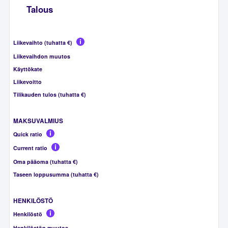
Talous
Liikevaihto (tuhatta €)
Liikevaihdon muutos
Käyttökate
Liikevoitto
Tilikauden tulos (tuhatta €)
MAKSUVALMIUS
Quick ratio
Current ratio
Oma pääoma (tuhatta €)
Taseen loppusumma (tuhatta €)
HENKILÖSTÖ
Henkilöstö
Henkilöstön muutos