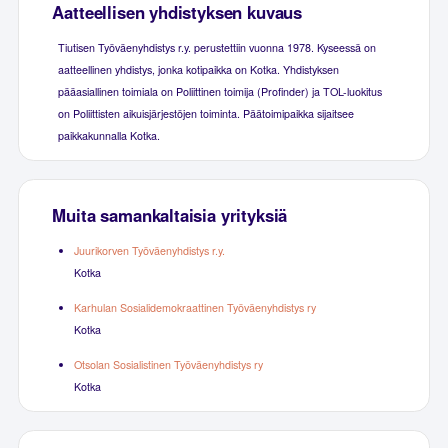
Aatteellisen yhdistyksen kuvaus
Tiutisen Työväenyhdistys r.y. perustettiin vuonna 1978. Kyseessä on
aatteellinen yhdistys, jonka kotipaikka on Kotka. Yhdistyksen
pääasiallinen toimiala on Poliittinen toimija (Profinder) ja TOL-luokitus
on Poliittisten aikuisjärjestöjen toiminta. Päätoimipaikka sijaitsee
paikkakunnalla Kotka.
Muita samankaltaisia yrityksiä
Juurikorven Työväenyhdistys r.y.
Kotka
Karhulan Sosialidemokraattinen Työväenyhdistys ry
Kotka
Otsolan Sosialistinen Työväenyhdistys ry
Kotka