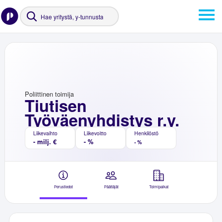
Poliittinen toimija
Tiutisen
Työväenyhdistys r.y.
Liikevaihto
Liikevoitto
Henkilöstö
- milj. €
- %
- %
Perustiedot
Päättäjät
Toimipaikat