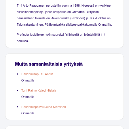
Tmi Arto Paappanen perustettiin vuonna 1998. Kyseessä on yksityinen
elinkeinonharjoittaja, jonka kotipaikka on Orimattila. Yrityksen
pääasiallinen toimiala on Rakennusliike (Profinder) ja TOL-luokitus on
Talonrakentaminen. Päätoimipaikka sijaitsee paikkakunnalla Orimattila.
Profinder luokittelee riskin suureksi. Yrityksellä on työntekijöitä 1-4
henkilöä.
Muita samankaltaisia yrityksiä
Rakennusapu S. Anttila
Orimattila
T:mi Raimo Kalevi Hietala
Orimattila
Rakennuspalvelu Juha Nieminen
Orimattila