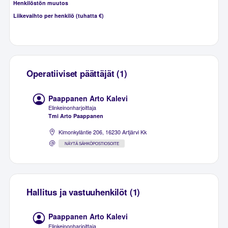
Henkilöstön muutos
Liikevaihto per henkilö (tuhatta €)
Operatiiviset päättäjät (1)
Paappanen Arto Kalevi
Elinkeinonharjoittaja
Tmi Arto Paappanen
Kimonkyläntie 206, 16230 Artjärvi Kk
NÄYTÄ SÄHKÖPOSTIOSOITE
Hallitus ja vastuuhenkilöt (1)
Paappanen Arto Kalevi
Elinkeinonharjoittaja