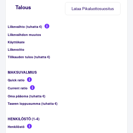
Talous
Lataa Pikaluottosuositus
Liikevaihto (tuhatta €)
Liikevaihdon muutos
Käyttökate
Liikevoitto
Tilikauden tulos (tuhatta €)
MAKSUVALMIUS
Quick ratio
Current ratio
Oma pääoma (tuhatta €)
Taseen loppusumma (tuhatta €)
HENKILÖSTÖ (1-4)
Henkilöstö