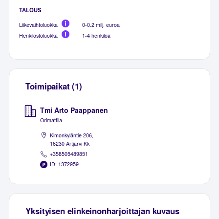
TALOUS
Liikevaihtoluokka
0-0.2 milj. euroa
Henkilöstöluokka
1-4 henkilöä
Toimipaikat (1)
Tmi Arto Paappanen
Orimattila
Kimonkyläntie 206,
16230 Artjärvi Kk
+358505489851
ID: 1372959
Yksityisen elinkeinonharjoittajan kuvaus