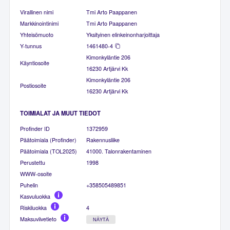
Virallinen nimi
Tmi Arto Paappanen
Markkinointinimi
Tmi Arto Paappanen
Yhteisömuoto
Yksityinen elinkeinonharjoittaja
Y-tunnus
1461480-4
Kimonkyläntie 206
Käyntiosoite
16230 Artjärvi Kk
Kimonkyläntie 206
Postiosoite
16230 Artjärvi Kk
TOIMIALAT JA MUUT TIEDOT
Profinder ID
1372959
Päätoimiala (Profinder)
Rakennusliike
Päätoimiala (TOL2025)
41000. Talonrakentaminen
Perustettu
1998
WWW-osoite
Puhelin
+358505489851
Kasvuluokka
Riskiluokka
4
Maksuviivetieto
NÄYTÄ