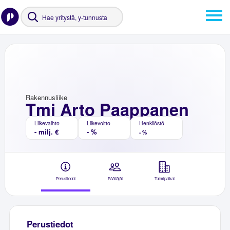
Rakennusliike
Tmi Arto Paappanen
Liikevaihto
Liikevoitto
Henkilöstö
- milj. €
- %
- %
Perustiedot
Päättäjät
Toimipaikat
Perustiedot