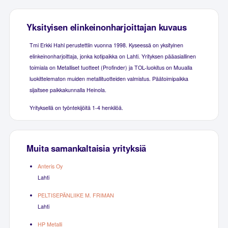
Yksityisen elinkeinonharjoittajan kuvaus
Tmi Erkki Hahl perustettiin vuonna 1998. Kyseessä on yksityinen
elinkeinonharjoittaja, jonka kotipaikka on Lahti. Yrityksen pääasiallinen
toimiala on Metalliset tuotteet (Profinder) ja TOL-luokitus on Muualla
luokittelematon muiden metallituotteiden valmistus. Päätoimipaikka
sijaitsee paikkakunnalla Heinola.
Yrityksellä on työntekijöitä 1-4 henkilöä.
Muita samankaltaisia yrityksiä
Anteris Oy
Lahti
PELTISEPÄNLIIKE M. FRIMAN
Lahti
HP Metalli