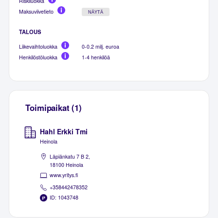
Riskiluokka
Maksuviivetieto
NÄYTÄ
TALOUS
Liikevaihtoluokka
0-0.2 milj. euroa
Henkilöstöluokka
1-4 henkilöä
Toimipaikat (1)
Hahl Erkki Tmi
Heinola
Läpiänkatu 7 B 2,
18100 Heinola
www.yritys.fi
+358442478352
ID: 1043748