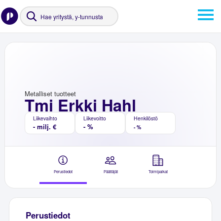
Metalliset tuotteet
Tmi Erkki Hahl
Liikevaihto
Liikevoitto
Henkilöstö
- milj. €
- %
- %
Perustiedot
Päättäjät
Toimipaikat
Perustiedot