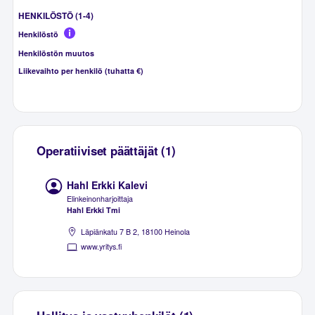
HENKILÖSTÖ (1-4)
Henkilöstö
Henkilöstön muutos
Liikevaihto per henkilö (tuhatta €)
Operatiiviset päättäjät (1)
Hahl Erkki Kalevi
Elinkeinonharjoittaja
Hahl Erkki Tmi
Läpiänkatu 7 B 2, 18100 Heinola
www.yritys.fi