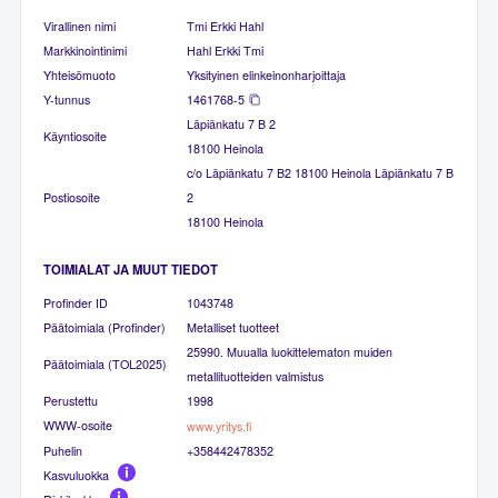
Virallinen nimi
Tmi Erkki Hahl
Markkinointinimi
Hahl Erkki Tmi
Yhteisömuoto
Yksityinen elinkeinonharjoittaja
Y-tunnus
1461768-5
Läpiänkatu 7 B 2
Käyntiosoite
18100 Heinola
c/o Läpiänkatu 7 B2 18100 Heinola Läpiänkatu 7 B
Postiosoite
2
18100 Heinola
TOIMIALAT JA MUUT TIEDOT
Profinder ID
1043748
Päätoimiala (Profinder)
Metalliset tuotteet
25990. Muualla luokittelematon muiden
Päätoimiala (TOL2025)
metallituotteiden valmistus
Perustettu
1998
WWW-osoite
www.yritys.fi
Puhelin
+358442478352
Kasvuluokka