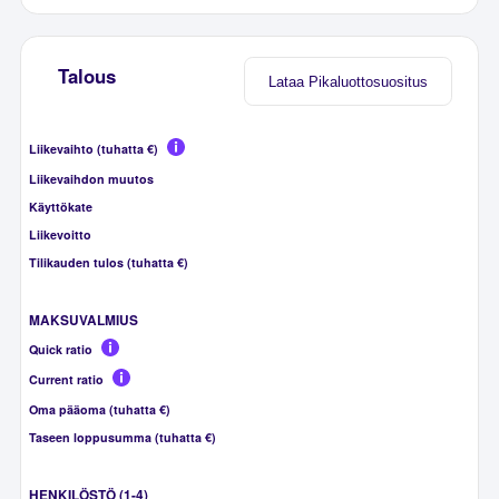
Talous
Lataa Pikaluottosuositus
Liikevaihto (tuhatta €)
Liikevaihdon muutos
Käyttökate
Liikevoitto
Tilikauden tulos (tuhatta €)
MAKSUVALMIUS
Quick ratio
Current ratio
Oma pääoma (tuhatta €)
Taseen loppusumma (tuhatta €)
HENKILÖSTÖ (1-4)