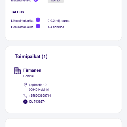
Maksuviivetieto
NÄYTÄ
TALOUS
Liikevaihtoluokka
0-0.2 milj. euroa
Henkilöstöluokka
1-4 henkilöä
Toimipaikat (1)
Firmanen
Helsinki
Lapikastie 10,
00940 Helsinki
+358503658714
ID: 7439274