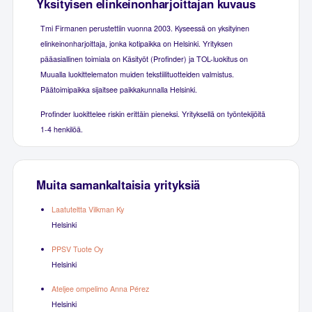
Yksityisen elinkeinonharjoittajan kuvaus
Tmi Firmanen perustettiin vuonna 2003. Kyseessä on yksityinen
elinkeinonharjoittaja, jonka kotipaikka on Helsinki. Yrityksen
pääasiallinen toimiala on Käsityöt (Profinder) ja TOL-luokitus on
Muualla luokittelematon muiden tekstiilituotteiden valmistus.
Päätoimipaikka sijaitsee paikkakunnalla Helsinki.
Profinder luokittelee riskin erittäin pieneksi. Yrityksellä on työntekijöitä
1-4 henkilöä.
Muita samankaltaisia yrityksiä
Laatuteltta Vilkman Ky
Helsinki
PPSV Tuote Oy
Helsinki
Ateljee ompelimo Anna Pérez
Helsinki