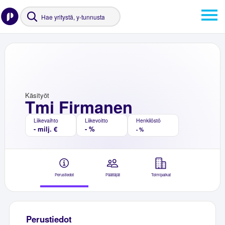
Käsityöt
Tmi Firmanen
Liikevaihto
Liikevoitto
Henkilöstö
- milj. €
- %
- %
Perustiedot
Päättäjät
Toimipaikat
Perustiedot