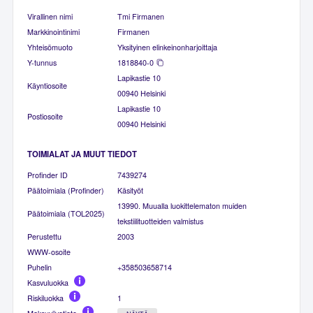
Virallinen nimi
Tmi Firmanen
Markkinointinimi
Firmanen
Yhteisömuoto
Yksityinen elinkeinonharjoittaja
Y-tunnus
1818840-0
Lapikastie 10
Käyntiosoite
00940 Helsinki
Lapikastie 10
Postiosoite
00940 Helsinki
TOIMIALAT JA MUUT TIEDOT
Profinder ID
7439274
Päätoimiala (Profinder)
Käsityöt
13990. Muualla luokittelematon muiden
Päätoimiala (TOL2025)
tekstiilituotteiden valmistus
Perustettu
2003
WWW-osoite
Puhelin
+358503658714
Kasvuluokka
Riskiluokka
1