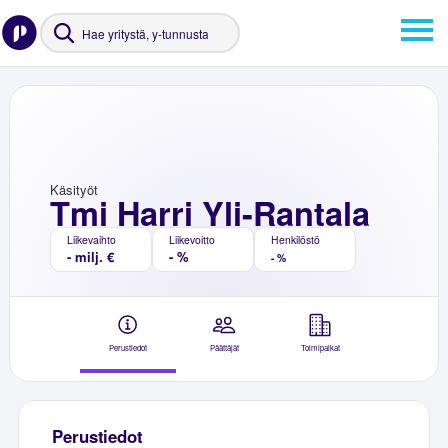
Käsityöt
Tmi Harri Yli-Rantala
Liikevaihto
Liikevoitto
Henkilöstö
- milj. €
- %
- %
Perustiedot
Päättäjät
Toimipaikat
Perustiedot