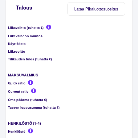
Talous
Lataa Pikaluottosuositus
Liikevaihto (tuhatta €)
Liikevaihdon muutos
Käyttökate
Liikevoitto
Tilikauden tulos (tuhatta €)
MAKSUVALMIUS
Quick ratio
Current ratio
Oma pääoma (tuhatta €)
Taseen loppusumma (tuhatta €)
HENKILÖSTÖ (1-4)
Henkilöstö