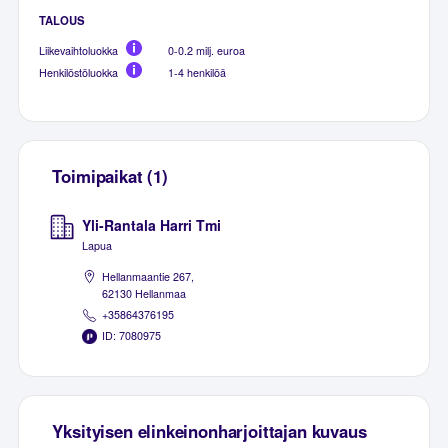
TALOUS
Liikevaihtoluokka
0-0.2 milj. euroa
Henkilöstöluokka
1-4 henkilöä
Toimipaikat (1)
Yli-Rantala Harri Tmi
Lapua
Hellanmaantie 267,
62130 Hellanmaa
+35864376195
ID: 7080975
Yksityisen elinkeinonharjoittajan kuvaus