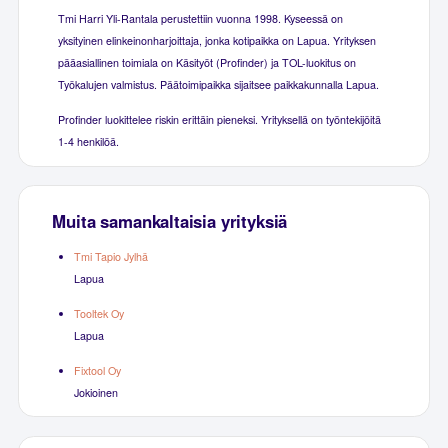
Tmi Harri Yli-Rantala perustettiin vuonna 1998. Kyseessä on
yksityinen elinkeinonharjoittaja, jonka kotipaikka on Lapua. Yrityksen
pääasiallinen toimiala on Käsityöt (Profinder) ja TOL-luokitus on
Työkalujen valmistus. Päätoimipaikka sijaitsee paikkakunnalla Lapua.
Profinder luokittelee riskin erittäin pieneksi. Yrityksellä on työntekijöitä
1-4 henkilöä.
Muita samankaltaisia yrityksiä
Tmi Tapio Jylhä
Lapua
Tooltek Oy
Lapua
Fixtool Oy
Jokioinen