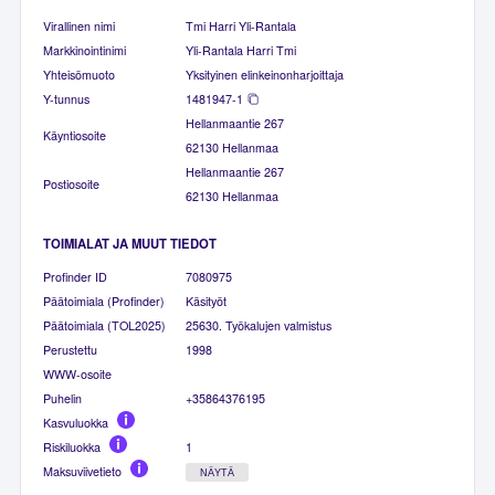
Virallinen nimi
Tmi Harri Yli-Rantala
Markkinointinimi
Yli-Rantala Harri Tmi
Yhteisömuoto
Yksityinen elinkeinonharjoittaja
Y-tunnus
1481947-1
Hellanmaantie 267
Käyntiosoite
62130 Hellanmaa
Hellanmaantie 267
Postiosoite
62130 Hellanmaa
TOIMIALAT JA MUUT TIEDOT
Profinder ID
7080975
Päätoimiala (Profinder)
Käsityöt
Päätoimiala (TOL2025)
25630. Työkalujen valmistus
Perustettu
1998
WWW-osoite
Puhelin
+35864376195
Kasvuluokka
Riskiluokka
1
Maksuviivetieto
NÄYTÄ