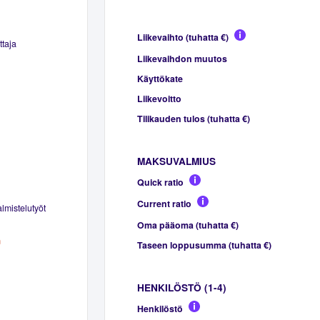
Liikevaihto (tuhatta €)
ttaja
Liikevaihdon muutos
Käyttökate
Liikevoitto
Tilikauden tulos (tuhatta €)
MAKSUVALMIUS
Quick ratio
Current ratio
mistelutyöt
Oma pääoma (tuhatta €)
m
Taseen loppusumma (tuhatta €)
HENKILÖSTÖ (1-4)
Henkilöstö