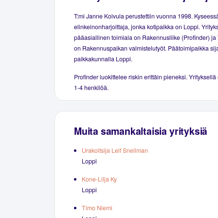
T:mi Janne Koivula perustettiin vuonna 1998. Kyseessä
elinkeinonharjoittaja, jonka kotipaikka on Loppi. Yrity
pääasiallinen toimiala on Rakennusliike (Profinder) ja
on Rakennuspaikan valmistelutyöt. Päätoimipaikka sij
paikkakunnalla Loppi.
Profinder luokittelee riskin erittäin pieneksi. Yrityksellä
1-4 henkilöä.
Muita samankaltaisia yrityksiä
Urakoitsija Leif Snellman
Loppi
Kone-Lilja Ky
Loppi
Timo Niemi