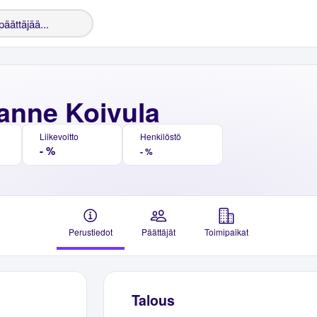
Janne Koivula
Liikevoitto
Henkilöstö
- %
- %
Perustiedot
Päättäjät
Toimipaikat
Talous