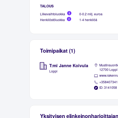
TALOUS
Liikevaihtoluokka
0-0.2 milj. euroa
Henkilöstöluokka
1-4 henkilöä
Toimipaikat (1)
T:mi Janne Koivula
Mustinsuonti
12700 Loppi
Loppi
www.rakennu
+358407341
ID: 3141058
Yksityisen elinkeinonharjoittaja