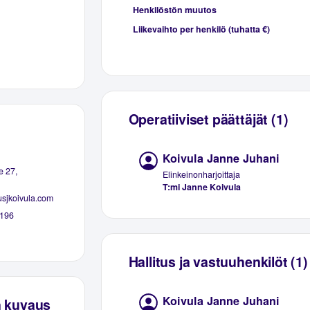
Henkilöstön muutos
Liikevaihto per henkilö (tuhatta €)
Operatiiviset päättäjät (1)
Koivula Janne Juhani
e 27,
Elinkeinonharjoittaja
T:mi Janne Koivula
sjkoivula.com
196
Hallitus ja vastuuhenkilöt (1)
Koivula Janne Juhani
n kuvaus