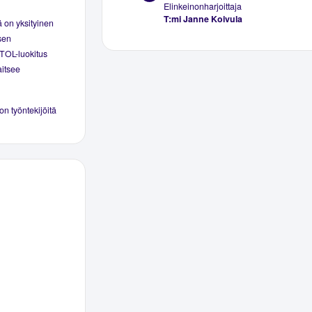
Elinkeinonharjoittaja
T:mi Janne Koivula
 on yksityinen
ksen
 TOL-luokitus
aitsee
 on työntekijöitä