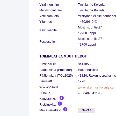
Virallinen nimi
T:mi Janne Koivula
Markkinointinimi
T:mi Janne Koivula
Yhteisömuoto
Yksityinen elinkeinonharjoi
Y-tunnus
1460296-9
Mustinsuontie 27
Käyntiosoite
12700 Loppi
Mustinsuontie 27
Postiosoite
12700 Loppi
TOIMIALAT JA MUUT TIEDOT
Profinder ID
3141058
Päätoimiala (Profinder)
Rakennusliike
Päätoimiala (TOL2025)
43120. Rakennuspaikan val
Perustettu
1998
WWW-osoite
www.rakennusjkoivula.co
Puhelin
+358407341196
Kasvuluokka
Riskiluokka
1
Maksuviivetieto
NÄYTÄ