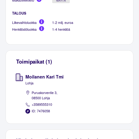
Maksuviivetieto
NÄYTÄ
TALOUS
Liikevaihtoluokka
1-2 milj. euroa
Henkilöstöluokka
1-4 henkilöä
Toimipaikat (1)
Moilanen Kari Tmi
Lohja
Puruskorventie 3,
08500 Lohja
+3589555310
ID: 7476058