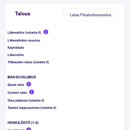
Talous
Lataa Pikaluottosuositus
Liikevaihto (tuhatta €)
Liikevaihdon muutos
Käyttökate
Liikevoitto
Tilikauden tulos (tuhatta €)
MAKSUVALMIUS
Quick ratio
Current ratio
Oma pääoma (tuhatta €)
Taseen loppusumma (tuhatta €)
HENKILÖSTÖ (1-4)