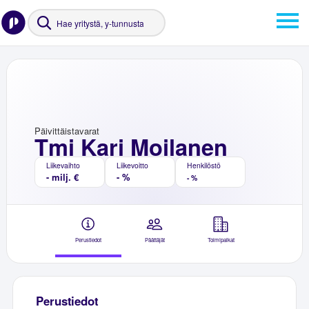
Päivittäistavarat
Tmi Kari Moilanen
Liikevaihto
Liikevoitto
Henkilöstö
- milj. €
- %
- %
Perustiedot
Päättäjät
Toimipaikat
Perustiedot