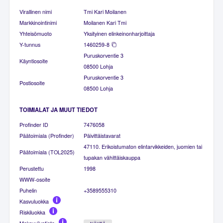
Virallinen nimi
Tmi Kari Moilanen
Markkinointinimi
Moilanen Kari Tmi
Yhteisömuoto
Yksityinen elinkeinonharjoittaja
Y-tunnus
1460259-8
Puruskorventie 3
Käyntiosoite
08500 Lohja
Puruskorventie 3
Postiosoite
08500 Lohja
TOIMIALAT JA MUUT TIEDOT
Profinder ID
7476058
Päätoimiala (Profinder)
Päivittäistavarat
47110. Erikoistumaton elintarvikkeiden, juomien tai
Päätoimiala (TOL2025)
tupakan vähittäiskauppa
Perustettu
1998
WWW-osoite
Puhelin
+3589555310
Kasvuluokka
Riskiluokka