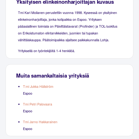
Yksityisen elinkeinonharjoittajan kuvaus
Tmi Kari Moilanen perustettiin vuonna 1998. Kyseessä on yksityinen
elinkeinonharjoittaja, jonka kotipaikka on Espoo. Yrityksen
pääasiallinen toimiala on Päivittäistavarat (Profinder) ja TOL-luokitus
on Erikoistumaton elintarvikkeiden, juomien tai tupakan
vähittäiskauppa. Päätoimipaikka sijaitsee paikkakunnalla Lohja.
Yrityksellä on työntekijöitä 1-4 henkilöä.
Muita samankaltaisia yrityksiä
T:mi Jukka Hällström
Espoo
Tmi Petri Palovaara
Espoo
Tmi Jarno Hakkarainen
Espoo