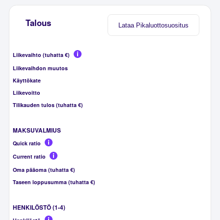
Talous
Lataa Pikaluottosuositus
Liikevaihto (tuhatta €)
Liikevaihdon muutos
Käyttökate
Liikevoitto
Tilikauden tulos (tuhatta €)
MAKSUVALMIUS
Quick ratio
Current ratio
Oma pääoma (tuhatta €)
Taseen loppusumma (tuhatta €)
HENKILÖSTÖ (1-4)