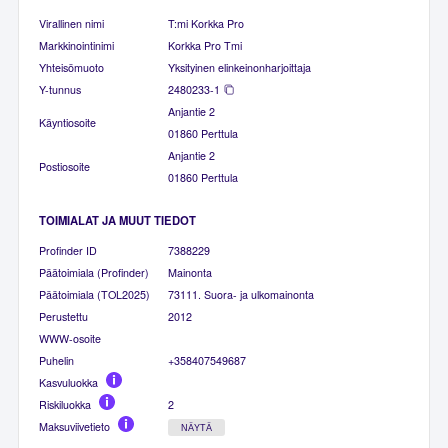
Virallinen nimi
T:mi Korkka Pro
Markkinointinimi
Korkka Pro Tmi
Yhteisömuoto
Yksityinen elinkeinonharjoittaja
Y-tunnus
2480233-1
Anjantie 2
Käyntiosoite
01860 Perttula
Anjantie 2
Postiosoite
01860 Perttula
TOIMIALAT JA MUUT TIEDOT
Profinder ID
7388229
Päätoimiala (Profinder)
Mainonta
Päätoimiala (TOL2025)
73111. Suora- ja ulkomainonta
Perustettu
2012
WWW-osoite
Puhelin
+358407549687
Kasvuluokka
Riskiluokka
2
Maksuviivetieto
NÄYTÄ