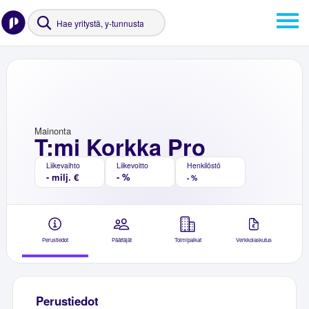
Mainonta
T:mi Korkka Pro
Liikevaihto
Liikevoitto
Henkilöstö
- milj. €
- %
- %
Perustiedot
Päättäjät
Toimipaikat
Verkkolaskutus
Perustiedot