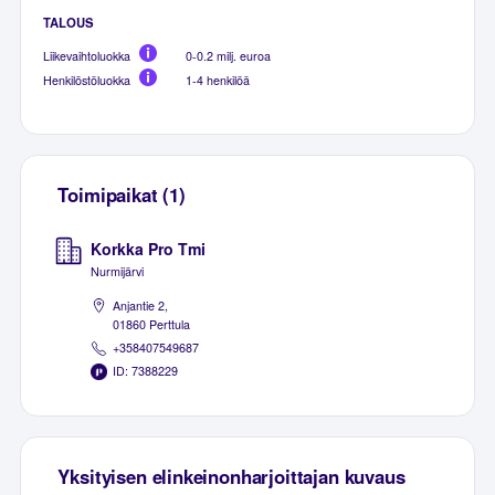
TALOUS
Liikevaihtoluokka
0-0.2 milj. euroa
Henkilöstöluokka
1-4 henkilöä
Toimipaikat (1)
Korkka Pro Tmi
Nurmijärvi
Anjantie 2,
01860 Perttula
+358407549687
ID: 7388229
Yksityisen elinkeinonharjoittajan kuvaus