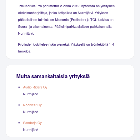
T:mi Korkka Pro perustettiin vuonna 2012. Kyseessä on yksityinen
elinkeinonharjoittaja, jonka kotipaikka on Nurmijärvi. Yrityksen
pääasiallinen toimiala on Mainonta (Profinder) ja TOL-luokitus on
Suora- ja ulkomainonta. Päätoimipaikka sijaitsee paikkakunnalla
Nurmijärvi.
Profinder luokittelee riskin pieneksi. Yrityksellä on työntekijöitä 1-4
henkilöä.
Muita samankaltaisia yrityksiä
Audio Riders Oy
Nurmijärvi
Neonleaf Oy
Nurmijärvi
Sandarjo Oy
Nurmijärvi