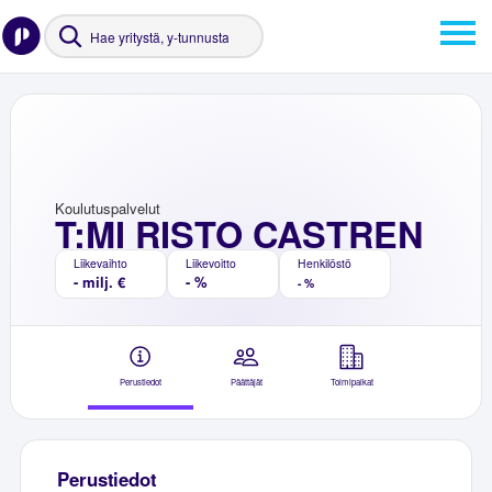
Koulutuspalvelut
T:MI RISTO CASTREN
Liikevaihto
Liikevoitto
Henkilöstö
- milj. €
- %
- %
Perustiedot
Päättäjät
Toimipaikat
Perustiedot