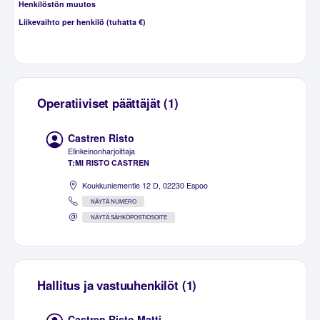
Henkilöstön muutos
Liikevaihto per henkilö (tuhatta €)
Operatiiviset päättäjät (1)
Castren Risto
Elinkeinonharjoittaja
T:MI RISTO CASTREN
Koukkuniementie 12 D, 02230 Espoo
NÄYTÄ NUMERO
NÄYTÄ SÄHKÖPOSTIOSOITE
Hallitus ja vastuuhenkilöt (1)
Castren Risto Matti