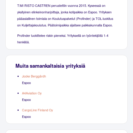
T:MI RISTO CASTREN perustettiin vuonna 2015. Kyseessä on
yksityinen elinkeinonharjoittaja, jonka kotipaikka on Espoo. Yrityksen
pääasiallinen toimiala on Koulutuspalvelut (Profinder) ja TOL-luokitus
on Kuljettajakoulutus. Päätoimipaikka sijaitsee paikkakunnalla Espoo.
Profinder luokittelee riskin pieneksi. Yrityksellä on työntekijöitä 1-4
henkilöä.
Muita samankaltaisia yrityksiä
Jocke Berggårdh
Espoo
A4Aviation Oy
Espoo
CargoLine Finland Oy
Espoo