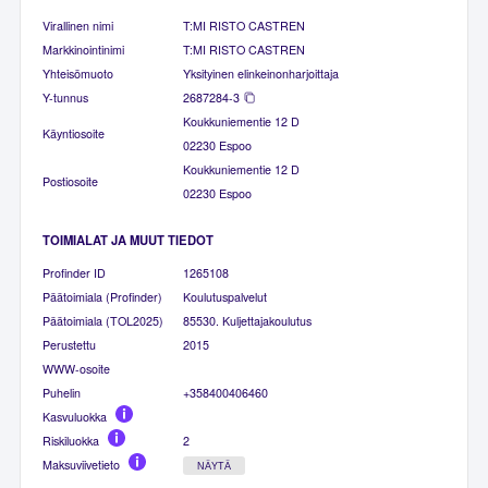
Virallinen nimi
T:MI RISTO CASTREN
Markkinointinimi
T:MI RISTO CASTREN
Yhteisömuoto
Yksityinen elinkeinonharjoittaja
Y-tunnus
2687284-3
Koukkuniementie 12 D
Käyntiosoite
02230 Espoo
Koukkuniementie 12 D
Postiosoite
02230 Espoo
TOIMIALAT JA MUUT TIEDOT
Profinder ID
1265108
Päätoimiala (Profinder)
Koulutuspalvelut
Päätoimiala (TOL2025)
85530. Kuljettajakoulutus
Perustettu
2015
WWW-osoite
Puhelin
+358400406460
Kasvuluokka
Riskiluokka
2
Maksuviivetieto
NÄYTÄ