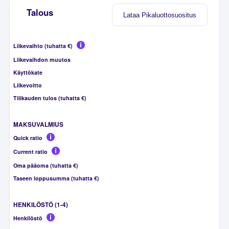
Talous
Lataa Pikaluottosuositus
Liikevaihto (tuhatta €)
Liikevaihdon muutos
Käyttökate
Liikevoitto
Tilikauden tulos (tuhatta €)
MAKSUVALMIUS
Quick ratio
Current ratio
Oma pääoma (tuhatta €)
Taseen loppusumma (tuhatta €)
HENKILÖSTÖ (1-4)
Henkilöstö