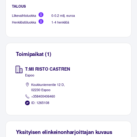
TALOUS
Liikevaihtoluokka
0-0.2 milj. euroa
Henkilöstöluokka
1-4 henkilöä
Toimipaikat (1)
T:MI RISTO CASTREN
Espoo
Koukkuniementie 12 D,
02230 Espoo
+358400406460
ID: 1265108
Yksityisen elinkeinonharjoittajan kuvaus