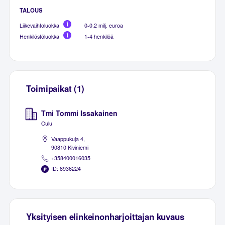
TALOUS
Liikevaihtoluokka
0-0.2 milj. euroa
Henkilöstöluokka
1-4 henkilöä
Toimipaikat (1)
Tmi Tommi Issakainen
Oulu
Vaappukuja 4,
90810 Kiviniemi
+358400016035
ID: 8936224
Yksityisen elinkeinonharjoittajan kuvaus