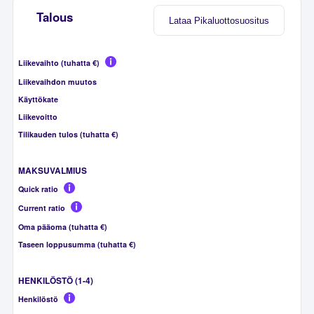
Talous
Lataa Pikaluottosuositus
Liikevaihto (tuhatta €)
Liikevaihdon muutos
Käyttökate
Liikevoitto
Tilikauden tulos (tuhatta €)
MAKSUVALMIUS
Quick ratio
Current ratio
Oma pääoma (tuhatta €)
Taseen loppusumma (tuhatta €)
HENKILÖSTÖ (1-4)
Henkilöstö