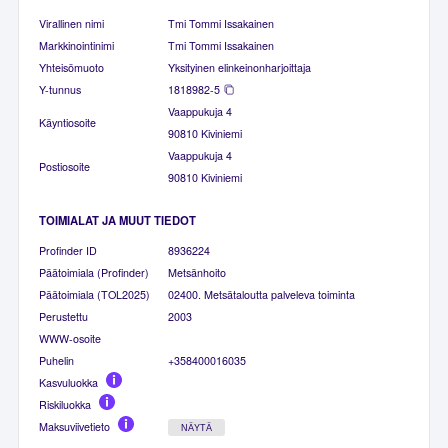
Virallinen nimi
Tmi Tommi Issakainen
Markkinointinimi
Tmi Tommi Issakainen
Yhteisömuoto
Yksityinen elinkeinonharjoittaja
Y-tunnus
1818982-5
Vaappukuja 4
Käyntiosoite
90810 Kiviniemi
Vaappukuja 4
Postiosoite
90810 Kiviniemi
TOIMIALAT JA MUUT TIEDOT
Profinder ID
8936224
Päätoimiala (Profinder)
Metsänhoito
Päätoimiala (TOL2025)
02400. Metsätaloutta palveleva toiminta
Perustettu
2003
WWW-osoite
Puhelin
+358400016035
Kasvuluokka
Riskiluokka
Maksuviivetieto
NÄYTÄ