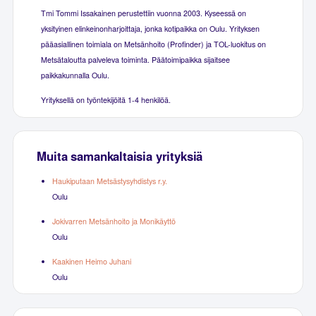
Tmi Tommi Issakainen perustettiin vuonna 2003. Kyseessä on
yksityinen elinkeinonharjoittaja, jonka kotipaikka on Oulu. Yrityksen
pääasiallinen toimiala on Metsänhoito (Profinder) ja TOL-luokitus on
Metsätaloutta palveleva toiminta. Päätoimipaikka sijaitsee
paikkakunnalla Oulu.
Yrityksellä on työntekijöitä 1-4 henkilöä.
Muita samankaltaisia yrityksiä
Haukiputaan Metsästysyhdistys r.y.
Oulu
Jokivarren Metsänhoito ja Monikäyttö
Oulu
Kaakinen Heimo Juhani
Oulu