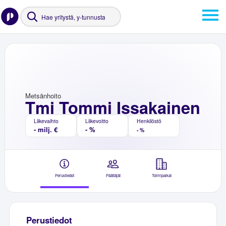
Metsänhoito
Tmi Tommi Issakainen
Liikevaihto
Liikevoitto
Henkilöstö
- milj. €
- %
- %
Perustiedot
Päättäjät
Toimipaikat
Perustiedot