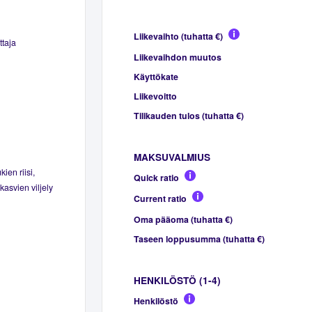
Liikevaihto (tuhatta €)
ttaja
Liikevaihdon muutos
Käyttökate
Liikevoitto
Tilikauden tulos (tuhatta €)
MAKSUVALMIUS
ien riisi,
Quick ratio
asvien viljely
Current ratio
Oma pääoma (tuhatta €)
Taseen loppusumma (tuhatta €)
HENKILÖSTÖ (1-4)
Henkilöstö