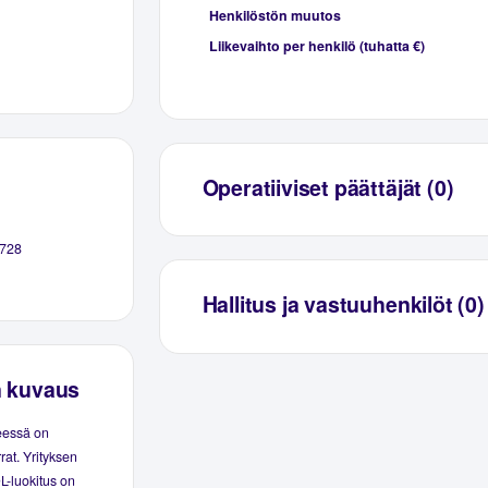
Henkilöstön muutos
Liikevaihto per henkilö (tuhatta €)
Operatiiviset päättäjät (0)
728
Hallitus ja vastuuhenkilöt (0)
n kuvaus
eessä on
rat. Yrityksen
L-luokitus on