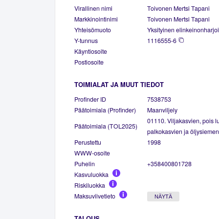
Virallinen nimi
Toivonen Mertsi Tapani
Markkinointinimi
Toivonen Mertsi Tapani
Yhteisömuoto
Yksityinen elinkeinonharjoi
Y-tunnus
1116555-6
Käyntiosoite
Postiosoite
TOIMIALAT JA MUUT TIEDOT
Profinder ID
7538753
Päätoimiala (Profinder)
Maanviljely
01110. Viljakasvien, pois luk
Päätoimiala (TOL2025)
palkokasvien ja öljysiemenk
Perustettu
1998
WWW-osoite
Puhelin
+358400801728
Kasvuluokka
Riskiluokka
Maksuviivetieto
NÄYTÄ
TALOUS