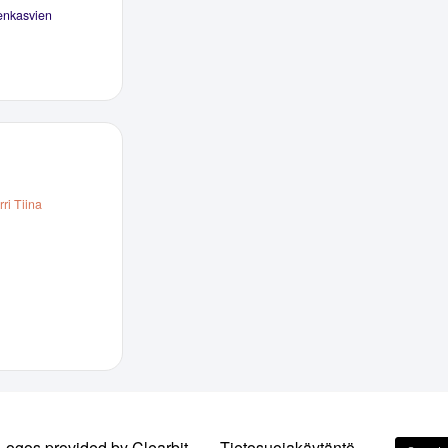
menkasvien
ri Tiina
Logos provided by Clearbit
Tietosuojakäytäntö