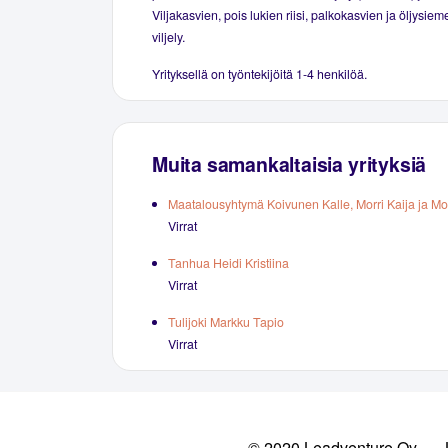
Viljakasvien, pois lukien riisi, palkokasvien ja öljysie
viljely.
Yrityksellä on työntekijöitä 1-4 henkilöä.
Muita samankaltaisia yrityksiä
Maatalousyhtymä Koivunen Kalle, Morri Kaija ja Mor
Virrat
Tanhua Heidi Kristiina
Virrat
Tulijoki Markku Tapio
Virrat
© 2020 Leadventure Oy