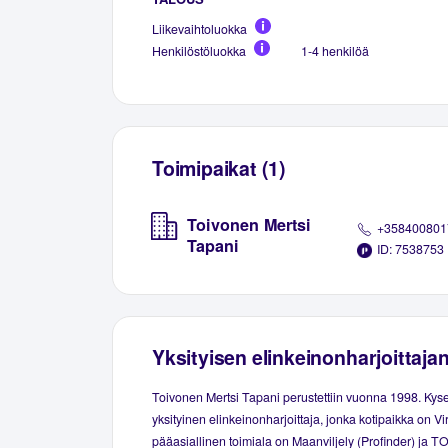
Liikevaihtoluokka
Henkilöstöluokka
1-4 henkilöä
Toimipaikat (1)
Toivonen Mertsi
+358400801
Tapani
ID: 7538753
Yksityisen elinkeinonharjoittaja
Toivonen Mertsi Tapani perustettiin vuonna 1998. Kys
yksityinen elinkeinonharjoittaja, jonka kotipaikka on Vir
pääasiallinen toimiala on Maanviljely (Profinder) ja TO