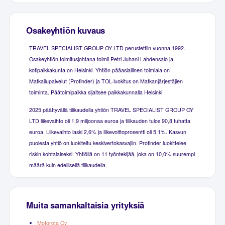
Osakeyhtiön kuvaus
TRAVEL SPECIALIST GROUP OY LTD perustettiin vuonna 1992.
Osakeyhtiön toimitusjohtana toimii Petri Juhani Lahdensalo ja
kotipaikkakunta on Helsinki. Yhtiön pääasiallinen toimiala on
Matkailupalvelut (Profinder) ja TOL-luokitus on Matkanjärjestäjien
toiminta. Päätoimipaikka sijaitsee paikkakunnalla Helsinki.
2025 päättyvällä tilikaudella yhtiön TRAVEL SPECIALIST GROUP OY
LTD liikevaihto oli 1,9 miljoonaa euroa ja tilikauden tulos 90,8 tuhatta
euroa. Liikevaihto laski 2,6% ja liikevoittoprosentti oli 5,1%. Kasvun
puolesta yhtiö on luokiteltu keskivertokasvajiin. Profinder luokittelee
riskin kohtalaiseksi. Yhtiöllä on 11 työntekijää, joka on 10,0% suurempi
määrä kuin edellisellä tilikaudella.
Muita samankaltaisia yrityksiä
Motorota Oy