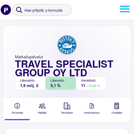
Matkailupalvelut
TRAVEL SPECIALIST
GROUP OY LTD
Liikevaihto
Liikevoitto
Henkilöstö
1,9 milj. €
5,1 %
11
+10,00 %
Perustiedot
Päättäjät
Toimipaikat
Verkkolaskutus
Tilinpäätös