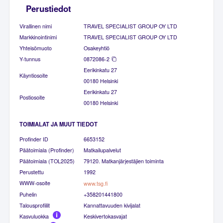
Perustiedot
Virallinen nimi
TRAVEL SPECIALIST GROUP OY LTD
Markkinointinimi
TRAVEL SPECIALIST GROUP OY LTD
Yhteisömuoto
Osakeyhtiö
Y-tunnus
0872086-2
Eerikinkatu 27
Käyntiosoite
00180 Helsinki
Eerikinkatu 27
Postiosoite
00180 Helsinki
TOIMIALAT JA MUUT TIEDOT
Profinder ID
6653152
Päätoimiala (Profinder)
Matkailupalvelut
Päätoimiala (TOL2025)
79120. Matkanjärjestäjien toiminta
Perustettu
1992
WWW-osoite
www.tsg.fi
Puhelin
+358201441800
Talousprofiilit
Kannattavuuden kivijalat
Kasvuluokka
Keskivertokasvajat