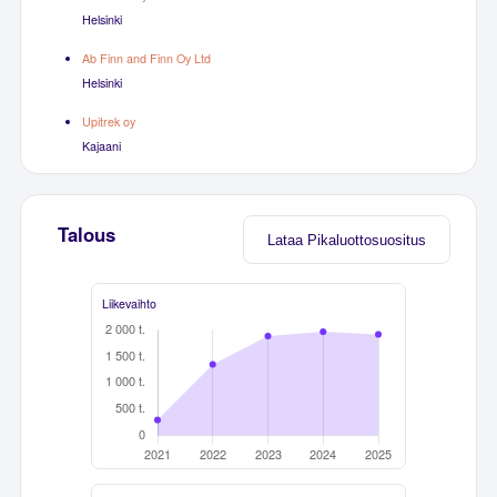
Helsinki
Ab Finn and Finn Oy Ltd
Helsinki
Upitrek oy
Kajaani
Talous
Lataa Pikaluottosuositus
Liikevaihto