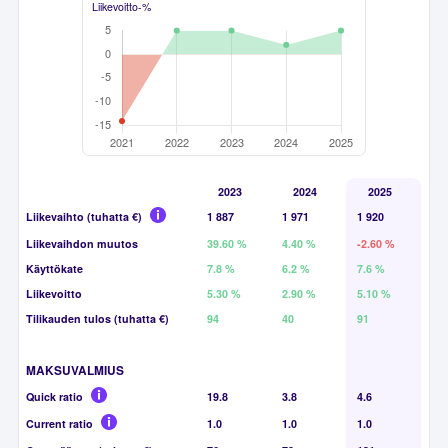
Liikevoitto-%
2023
2024
2025
Liikevaihto (tuhatta €)
1 887
1 971
1 920
Liikevaihdon muutos
39.60 %
4.40 %
-2.60 %
Käyttökate
7.8 %
6.2 %
7.6 %
Liikevoitto
5.30 %
2.90 %
5.10 %
Tilikauden tulos (tuhatta €)
94
40
91
MAKSUVALMIUS
Quick ratio
19.8
3.8
4.6
Current ratio
1.0
1.0
1.0