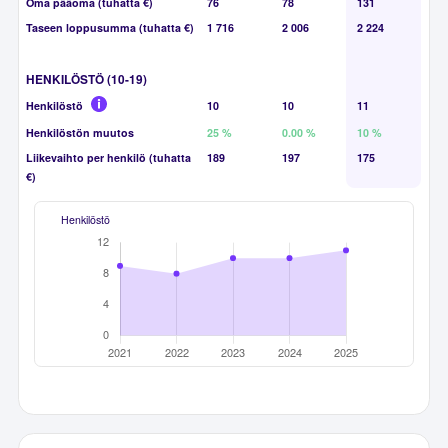
Oma pääoma (tuhatta €)
76
78
131
Taseen loppusumma (tuhatta €)
1 716
2 006
2 224
HENKILÖSTÖ (10-19)
Henkilöstö
10
10
11
Henkilöstön muutos
25 %
0.00 %
10 %
Liikevaihto per henkilö (tuhatta
189
197
175
€)
Henkilöstö