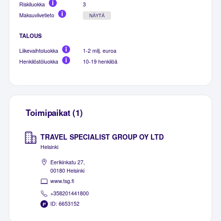
Riskiluokka
3
Maksuviivetieto
NÄYTÄ
TALOUS
Liikevaihtoluokka
1-2 milj. euroa
Henkilöstöluokka
10-19 henkilöä
Toimipaikat (1)
TRAVEL SPECIALIST GROUP OY LTD
Helsinki
Eerikinkatu 27,
00180 Helsinki
www.tsg.fi
+358201441800
ID: 6653152