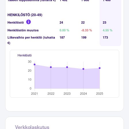
HENKILÖSTÖ (20-49)
Henkilöstö
24
22
23
Henkilöstön muutos
0.00 %
-8.33 %
4.55 %
Liikevaihto per henkilö (tuhatta
187
199
173
€)
Henkilöstö
Verkkolaskutus