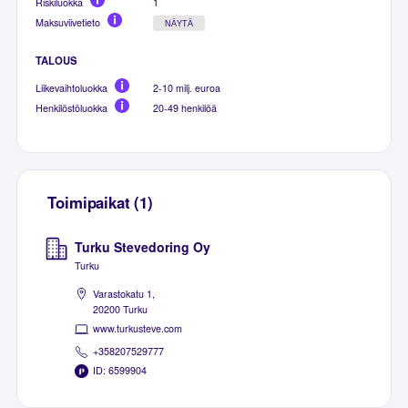
Riskiluokka
1
Maksuviivetieto
NÄYTÄ
TALOUS
Liikevaihtoluokka
2-10 milj. euroa
Henkilöstöluokka
20-49 henkilöä
Toimipaikat (1)
Turku Stevedoring Oy
Turku
Varastokatu 1,
20200 Turku
www.turkusteve.com
+358207529777
ID: 6599904