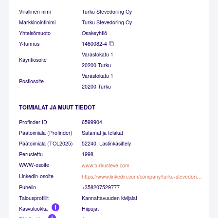
Virallinen nimi
Turku Stevedoring Oy
Markkinointinimi
Turku Stevedoring Oy
Yhteisömuoto
Osakeyhtiö
Y-tunnus
1460082-4
Varastokatu 1
Käyntiosoite
20200 Turku
Varastokatu 1
Postiosoite
20200 Turku
TOIMIALAT JA MUUT TIEDOT
Profinder ID
6599904
Päätoimiala (Profinder)
Satamat ja telakat
Päätoimiala (TOL2025)
52240. Lastinkäsittely
Perustettu
1998
WWW-osoite
www.turkusteve.com
Linkedin-osoite
https://www.linkedin.com/company/turku-stevedoring-oy/people
Puhelin
+358207529777
Talousprofiilit
Kannattavuuden kivijalat
Kasvuluokka
Hiipujat