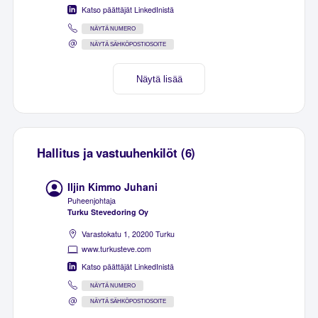
Katso päättäjät LinkedInistä
NÄYTÄ NUMERO
NÄYTÄ SÄHKÖPOSTIOSOITE
Näytä lisää
Hallitus ja vastuuhenkilöt (6)
Iljin Kimmo Juhani
Puheenjohtaja
Turku Stevedoring Oy
Varastokatu 1, 20200 Turku
www.turkusteve.com
Katso päättäjät LinkedInistä
NÄYTÄ NUMERO
NÄYTÄ SÄHKÖPOSTIOSOITE