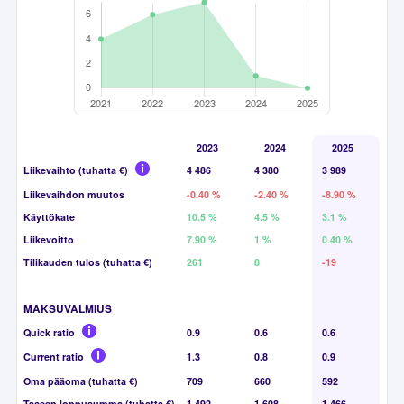
2023
2024
2025
Liikevaihto (tuhatta €)
4 486
4 380
3 989
Liikevaihdon muutos
-0.40 %
-2.40 %
-8.90 %
Käyttökate
10.5 %
4.5 %
3.1 %
Liikevoitto
7.90 %
1 %
0.40 %
Tilikauden tulos (tuhatta €)
261
8
-19
MAKSUVALMIUS
Quick ratio
0.9
0.6
0.6
Current ratio
1.3
0.8
0.9
Oma pääoma (tuhatta €)
709
660
592
Taseen loppusumma (tuhatta €)
1 492
1 608
1 466