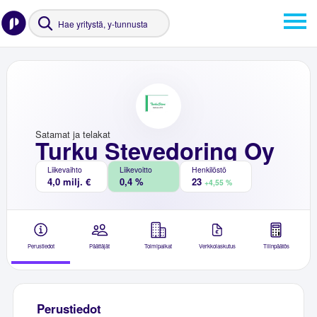
Satamat ja telakat
Turku Stevedoring Oy
Liikevaihto
Liikevoitto
Henkilöstö
4,0 milj. €
0,4 %
23
+4,55 %
Perustiedot
Päättäjät
Toimipaikat
Verkkolaskutus
Tilinpäätös
Perustiedot