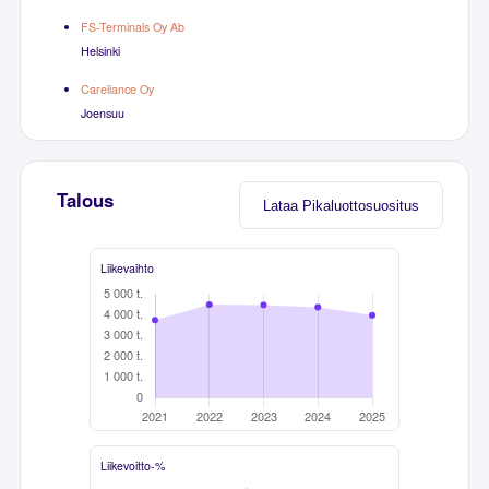
FS-Terminals Oy Ab
Helsinki
Careliance Oy
Joensuu
Talous
Lataa Pikaluottosuositus
Liikevaihto
Liikevoitto-%