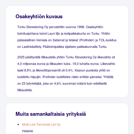
Osakeyhtiön kuvaus
Turku Stevedoring Oy perustettiin vuonna 1998. Osakeyhtiön
toimitusjohtana toimii Lauri Iljin ja kotipaikkakunta on Turku. Yhtiön
pääasiallinen toimiala on Satamat ja telakat (Profinder) ja TOL-luokitus
on Lastinkäsittely. Päätoimipaikka sijaitsee paikkakunnalla Turku.
2025 päättyvällä tilikaudella yhtiön Turku Stevedoring Oy liikevaihto oli
4,0 miljoonaa euroa ja tilikauden tulos -19,0 tuhatta euroa. Liikevaihto
laski 8,9% ja liikevoittoprosentti oli 0,4%. Kasvun puolesta yhtiö on
luokiteltu hiipujiin. Profinder luokittelee riskin erittäin pieneksi. Yhtiöllä
on 23 työntekijää, joka on 4,6% suurempi määrä kuin edellisellä
tilikaudella.
Muita samankaltaisia yrityksiä
Multi-Link Terminals Ltd Oy
Helsinki