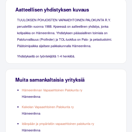
Aatteellisen yhdistyksen kuvaus
TUULOKSEN POHJOISTEN VAPAAEHTOINEN PALOKUNTA R.Y.
perustettiin vuonna 1988. Kyseessä on aatteellinen yhdistys, jonka
kotipaikka on Hämeenlinna. Yhdistyksen pääasiallinen toimiala on
Paloturvallisuus (Profinder) ja TOL-luokitus on Palo- ja pelastustoimi.
Päätoimipaikka sijaitsee paikkakunnalla Hämeenlinna.
Yhdistyksellä on työntekijöitä 1-4 henkilöä.
Muita samankaltaisia yrityksiä
Hämeenlinnan Vapaaehtoinen Palokunta ry
Hämeenlinna
Kalvolan Vapaaehtoinen Palokunta ry
Hämeenlinna
Idänpään ja ympäristön vapaaehtoinen palokunta ry
Hämeenlinna