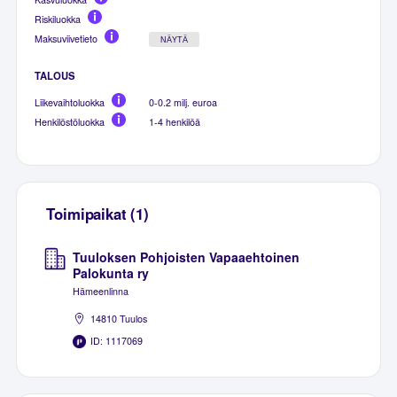
Riskiluokka
Maksuviivetieto
NÄYTÄ
TALOUS
Liikevaihtoluokka
0-0.2 milj. euroa
Henkilöstöluokka
1-4 henkilöä
Toimipaikat (1)
Tuuloksen Pohjoisten Vapaaehtoinen
Palokunta ry
Hämeenlinna
14810 Tuulos
ID: 1117069