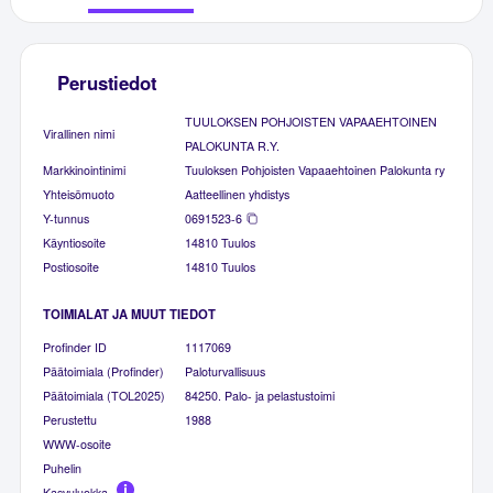
Perustiedot
TUULOKSEN POHJOISTEN VAPAAEHTOINEN
Virallinen nimi
PALOKUNTA R.Y.
Markkinointinimi
Tuuloksen Pohjoisten Vapaaehtoinen Palokunta ry
Yhteisömuoto
Aatteellinen yhdistys
Y-tunnus
0691523-6
Käyntiosoite
14810 Tuulos
Postiosoite
14810 Tuulos
TOIMIALAT JA MUUT TIEDOT
Profinder ID
1117069
Päätoimiala (Profinder)
Paloturvallisuus
Päätoimiala (TOL2025)
84250. Palo- ja pelastustoimi
Perustettu
1988
WWW-osoite
Puhelin
Kasvuluokka