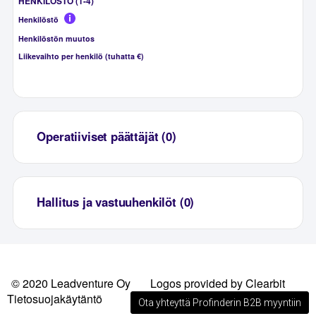
HENKILÖSTÖ (1-4)
Henkilöstö
Henkilöstön muutos
Liikevaihto per henkilö (tuhatta €)
Operatiiviset päättäjät (0)
Hallitus ja vastuuhenkilöt (0)
© 2020 Leadventure Oy
Logos provided by Clearbit
Tietosuojakäytäntö
Ota yhteyttä Profinderin B2B myyntiin