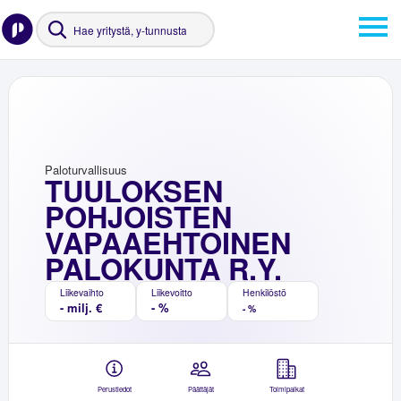
Paloturvallisuus
TUULOKSEN
POHJOISTEN
VAPAAEHTOINEN
PALOKUNTA R.Y.
Liikevaihto
Liikevoitto
Henkilöstö
- milj. €
- %
- %
Perustiedot
Päättäjät
Toimipaikat