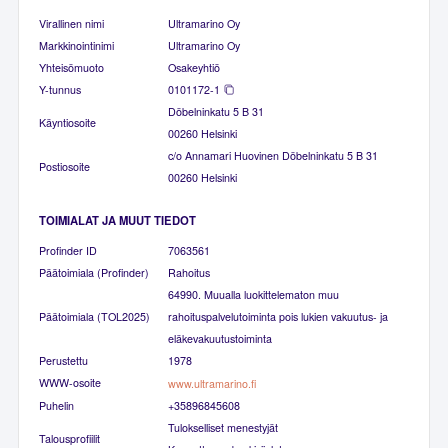
Virallinen nimi
Ultramarino Oy
Markkinointinimi
Ultramarino Oy
Yhteisömuoto
Osakeyhtiö
Y-tunnus
0101172-1
Döbelninkatu 5 B 31
Käyntiosoite
00260 Helsinki
c/o Annamari Huovinen Döbelninkatu 5 B 31
Postiosoite
00260 Helsinki
TOIMIALAT JA MUUT TIEDOT
Profinder ID
7063561
Päätoimiala (Profinder)
Rahoitus
64990. Muualla luokittelematon muu
Päätoimiala (TOL2025)
rahoituspalvelutoiminta pois lukien vakuutus- ja
eläkevakuutustoiminta
Perustettu
1978
WWW-osoite
www.ultramarino.fi
Puhelin
+35896845608
Tulokselliset menestyjät
Talousprofiilit