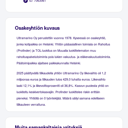
ID: 7063561
Osakeyhtiön kuvaus
Ultramarino Oy perustettiin vuonna 1978. Kyseessä on osakeyhtiö,
jonka kotipaikka on Helsinki. Yhtiön pääasiallinen toimiala on Rahoitus
(Profinder) ja TOL-luokitus on Muualla luokittelematon muu
rahoituspalvelutoiminta pois lukien vakuutus- ja eläkevakuutustoiminta.
Päätoimipaikka sijaitsee paikkakunnalla Helsinki.
2025 päättyvällä tilikaudella yhtiön Ultramarino Oy liikevaihto oli 1,2
miljoonaa euroa ja tilikauden tulos 429,0 tuhatta euroa. Liikevaihto
laski 12,1% ja liikevoittoprosentti oli 36,8%. Kasvun puolesta yhtiö on
luokiteltu keskivertokasvajiin. Profinder luokittelee riskin erittäin
pieneksi. Yhtiöllä on 0 työntekijää. Määrä säilyi samana edelliseen
tilikauteen verrattuna.
Muita samankaltaisia yrityksiä