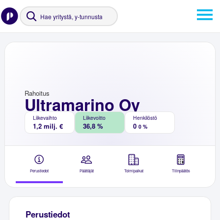
Rahoitus
Ultramarino Oy
Liikevaihto
Liikevoitto
Henkilöstö
1,2 milj. €
36,8 %
0
0 %
Perustiedot
Päättäjät
Toimipaikat
Tilinpäätös
Perustiedot