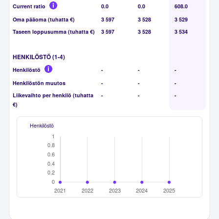
Current ratio
0.0
0.0
608.0
Oma pääoma (tuhatta €)
3 597
3 528
3 529
Taseen loppusumma (tuhatta €)
3 597
3 528
3 534
HENKILÖSTÖ (1-4)
Henkilöstö
-
-
-
Henkilöstön muutos
-
-
-
Liikevaihto per henkilö (tuhatta
-
-
-
€)
Henkilöstö