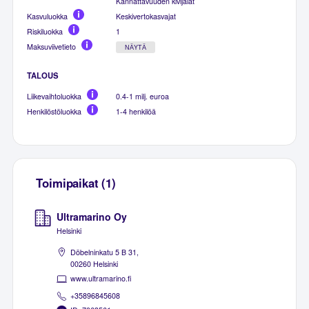
Kannattavuuden kivijalat
Kasvuluokka
Keskivertokasvajat
Riskiluokka
1
Maksuviivetieto
NÄYTÄ
TALOUS
Liikevaihtoluokka
0.4-1 milj. euroa
Henkilöstöluokka
1-4 henkilöä
Toimipaikat (1)
Ultramarino Oy
Helsinki
Döbelninkatu 5 B 31,
00260 Helsinki
www.ultramarino.fi
+35896845608