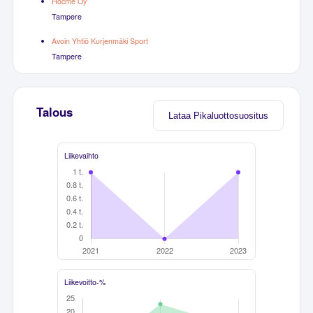
Hocme Oy
Tampere
Avoin Yhtiö Kurjenmäki Sport
Tampere
Talous
Lataa Pikaluottosuositus
Liikevaihto
Liikevoitto-%