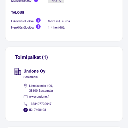
Maksuviivetieto
NÄYTÄ
TALOUS
Liikevaihtoluokka
0-0.2 milj. euroa
Henkilöstöluokka
1-4 henkilöä
Toimipaikat (1)
Undone Oy
Sastamala
Linnaistentie 100,
38100 Sastamala
www.undone.fi
+358407722047
ID: 7490198