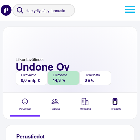
Liikuntavälineet
Undone Oy
Liikevaihto
Liikevoitto
Henkilöstö
0,0 milj. €
14,3 %
0
0 %
Perustiedot
Päättäjät
Toimipaikat
Tilinpäätös
Perustiedot