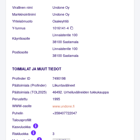
Virallinen nimi
Undone Oy
Markkinointinimi
Undone Oy
Yhteisömuoto
Osakeyhtiö
Y-tunnus
1016141-4
Linnaistentie 100
Käyntiosoite
38100 Sastamala
Linnaistentie 100
Postiosoite
38100 Sastamala
TOIMIALAT JA MUUT TIEDOT
Profinder ID
7490198
Päätoimiala (Profinder)
Liikuntavälineet
Päätoimiala (TOL2025)
46492. Urheiluvälineiden tukkukauppa
Perustettu
1995
WWW-osoite
www.undone.fi
Puhelin
+358407722047
Talousprofiilit
Kasvuluokka
Riskiluokka
3