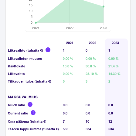
2021
2022
2023
Liikevaihto (tuhatta €)
1
0
1
Liikevaihdon muutos
0.00 %
0.00 %
0.00 %
Käyttökate
10.0 %
30.8 %
21.4 %
Liikevoitto
0.00 %
23.10 %
14.30 %
Tilikauden tulos (tuhatta €)
0
3
2
MAKSUVALMIUS
Quick ratio
0.0
0.0
0.0
Current ratio
0.0
0.0
0.0
Oma pääoma (tuhatta €)
7
10
12
Taseen loppusumma (tuhatta €)
535
534
534