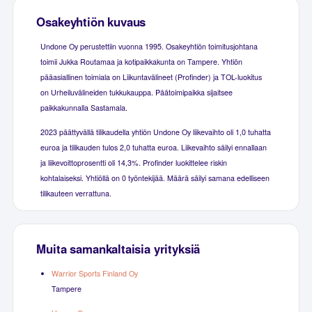
Osakeyhtiön kuvaus
Undone Oy perustettiin vuonna 1995. Osakeyhtiön toimitusjohtana
toimii Jukka Routamaa ja kotipaikkakunta on Tampere. Yhtiön
pääasiallinen toimiala on Liikuntavälineet (Profinder) ja TOL-luokitus
on Urheiluvälineiden tukkukauppa. Päätoimipaikka sijaitsee
paikkakunnalla Sastamala.
2023 päättyvällä tilikaudella yhtiön Undone Oy liikevaihto oli 1,0 tuhatta
euroa ja tilikauden tulos 2,0 tuhatta euroa. Liikevaihto säilyi ennallaan
ja liikevoittoprosentti oli 14,3%. Profinder luokittelee riskin
kohtalaiseksi. Yhtiöllä on 0 työntekijää. Määrä säilyi samana edelliseen
tilikauteen verrattuna.
Muita samankaltaisia yrityksiä
Warrior Sports Finland Oy
Tampere