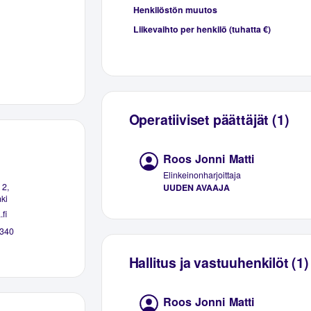
Henkilöstön muutos
Liikevaihto per henkilö (tuhatta €)
Operatiiviset päättäjät (1)
Roos Jonni Matti
Elinkeinonharjoittaja
 2,
UUDEN AVAAJA
ki
fi
340
Hallitus ja vastuuhenkilöt (1)
Roos Jonni Matti