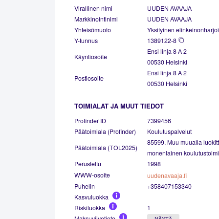
Virallinen nimi
UUDEN AVAAJA
Markkinointinimi
UUDEN AVAAJA
Yhteisömuoto
Yksityinen elinkeinonharjoi
Y-tunnus
1389122-8
Ensi linja 8 A 2
Käyntiosoite
00530 Helsinki
Ensi linja 8 A 2
Postiosoite
00530 Helsinki
TOIMIALAT JA MUUT TIEDOT
Profinder ID
7399456
Päätoimiala (Profinder)
Koulutuspalvelut
85599. Muu muualla luokit
Päätoimiala (TOL2025)
monenlainen koulutustoimi
Perustettu
1998
WWW-osoite
uudenavaaja.fi
Puhelin
+358407153340
Kasvuluokka
Riskiluokka
1
Maksuviivetieto
NÄYTÄ