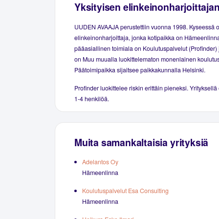
Yksityisen elinkeinonharjoittaja
UUDEN AVAAJA perustettiin vuonna 1998. Kyseessä on
elinkeinonharjoittaja, jonka kotipaikka on Hämeenlinna
pääasiallinen toimiala on Koulutuspalvelut (Profinder)
on Muu muualla luokittelematon monenlainen koulutus
Päätoimipaikka sijaitsee paikkakunnalla Helsinki.
Profinder luokittelee riskin erittäin pieneksi. Yrityksellä
1-4 henkilöä.
Muita samankaltaisia yrityksiä
Adelantos Oy
Hämeenlinna
Koulutuspalvelut Esa Consulting
Hämeenlinna