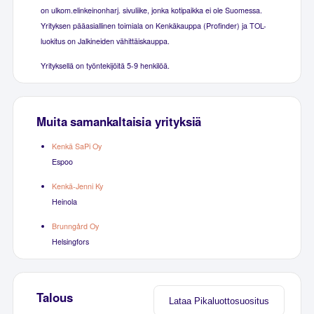
on ulkom.elinkeinonharj. sivuliike, jonka kotipaikka ei ole Suomessa.
Yrityksen pääasiallinen toimiala on Kenkäkauppa (Profinder) ja TOL-
luokitus on Jalkineiden vähittäiskauppa.
Yrityksellä on työntekijöitä 5-9 henkilöä.
Muita samankaltaisia yrityksiä
Kenkä SaPi Oy
Espoo
Kenkä-Jenni Ky
Heinola
Brunngård Oy
Helsingfors
Talous
Lataa Pikaluottosuositus