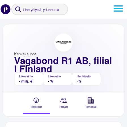
Kenkäkauppa
Vagabond R1 AB, filial
i Finland
Liikevaihto
Liikevoitto
Henkilöstö
- milj. €
- %
- %
Perustiedot
Päättäjät
Toimipaikat