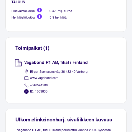
TALOUS
Liikevaihtoluokka
0.4-1 milj. euroa
Henkilöstöluokka
5-9 henkilöä
Toimipaikat (1)
Vagabond R1 AB, filial i Finland
Birger Svenssons väg 36 432 40 Varberg,
www.vagabond.com
+340541200
ID: 1053835
Ulkom.elinkeinonharj. sivuliikkeen kuvaus
Vagabond R1 AB, filial i Finland perustettiin vuonna 2005. Kyseessä