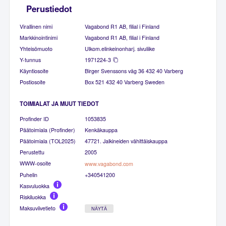
Perustiedot
Virallinen nimi
Vagabond R1 AB, filial i Finland
Markkinointinimi
Vagabond R1 AB, filial i Finland
Yhteisömuoto
Ulkom.elinkeinonharj. sivuliike
Y-tunnus
1971224-3
Käyntiosoite
Birger Svenssons väg 36 432 40 Varberg
Postiosoite
Box 521 432 40 Varberg Sweden
TOIMIALAT JA MUUT TIEDOT
Profinder ID
1053835
Päätoimiala (Profinder)
Kenkäkauppa
Päätoimiala (TOL2025)
47721. Jalkineiden vähittäiskauppa
Perustettu
2005
WWW-osoite
www.vagabond.com
Puhelin
+340541200
Kasvuluokka
Riskiluokka
Maksuviivetieto
NÄYTÄ