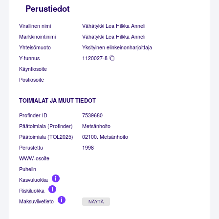
Perustiedot
Virallinen nimi
Vähätykki Lea Hilkka Anneli
Markkinointinimi
Vähätykki Lea Hilkka Anneli
Yhteisömuoto
Yksityinen elinkeinonharjoittaja
Y-tunnus
1120027-8
Käyntiosoite
Postiosoite
TOIMIALAT JA MUUT TIEDOT
Profinder ID
7539680
Päätoimiala (Profinder)
Metsänhoito
Päätoimiala (TOL2025)
02100. Metsänhoito
Perustettu
1998
WWW-osoite
Puhelin
Kasvuluokka
Riskiluokka
Maksuviivetieto
NÄYTÄ