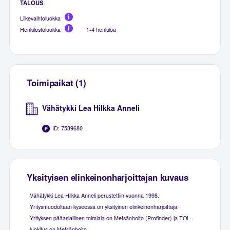
TALOUS
Liikevaihtoluokka
Henkilöstöluokka
1-4 henkilöä
Toimipaikat (1)
Vähätykki Lea Hilkka Anneli
ID: 7539680
Yksityisen elinkeinonharjoittajan kuvaus
Vähätykki Lea Hilkka Anneli perustettiin vuonna 1998.
Yritysmuodoltaan kyseessä on yksityinen elinkeinonharjoittaja.
Yrityksen pääasiallinen toimiala on Metsänhoito (Profinder) ja TOL-
luokitus on Metsänhoito.