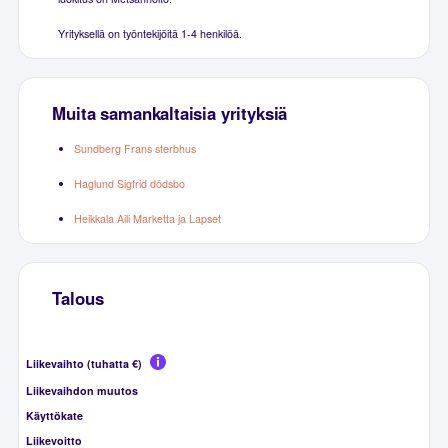
Yrityksellä on työntekijöitä 1-4 henkilöä.
Muita samankaltaisia yrityksiä
Sundberg Frans sterbhus
Haglund Sigfrid dödsbo
Heikkala Aili Marketta ja Lapset
Talous
Liikevaihto (tuhatta €)
Liikevaihdon muutos
Käyttökate
Liikevoitto