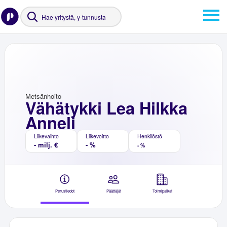
Metsänhoito
Vähätykki Lea Hilkka
Anneli
Liikevaihto
Liikevoitto
Henkilöstö
- milj. €
- %
- %
Perustiedot
Päättäjät
Toimipaikat