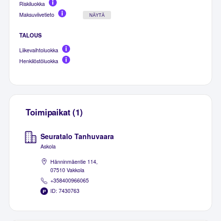
Riskiluokka
Maksuviivetieto
NÄYTÄ
TALOUS
Liikevaihtoluokka
Henkilöstöluokka
Toimipaikat (1)
Seuratalo Tanhuvaara
Askola
Hänninmäentie 114,
07510 Vakkola
+358400966065
ID: 7430763