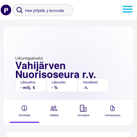
Liikuntapalvelut
Vahijärven
Nuorisoseura r.y.
Liikevaihto
Liikevoitto
Henkilöstö
- milj. €
- %
- %
Perustiedot
Päättäjät
Toimipaikat
Verkkolaskutus