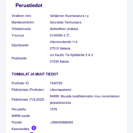
Perustiedot
Virallinen nimi
Vahijärven Nuorisoseura r.y.
Markkinointinimi
Seuratalo Tanhuvaara
Yhteisömuoto
Aatteellinen yhdistys
Y-tunnus
0100056-3
Hänninmäentie 114
Käyntiosoite
07510 Vakkola
c/o Kautto Tia Kyttäläntie 5 A 3
Postiosoite
07230 Askola
TOIMIALAT JA MUUT TIEDOT
Profinder ID
7430763
Päätoimiala (Profinder)
Liikuntapalvelut
94999. Muualla luokittelematon muu monenlainen
Päätoimiala (TOL2025)
järjestötoiminta
Perustettu
1978
WWW-osoite
Puhelin
+358400966065
Kasvuluokka