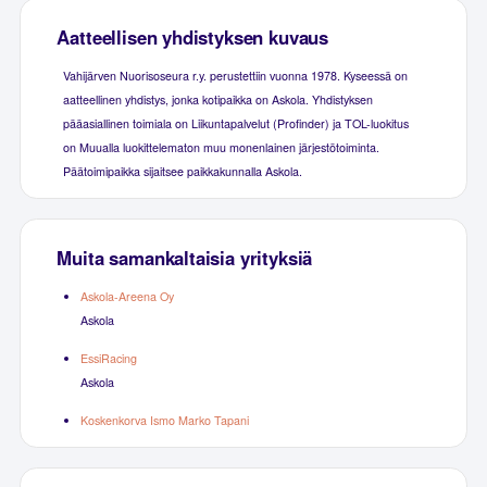
Aatteellisen yhdistyksen kuvaus
Vahijärven Nuorisoseura r.y. perustettiin vuonna 1978. Kyseessä on
aatteellinen yhdistys, jonka kotipaikka on Askola. Yhdistyksen
pääasiallinen toimiala on Liikuntapalvelut (Profinder) ja TOL-luokitus
on Muualla luokittelematon muu monenlainen järjestötoiminta.
Päätoimipaikka sijaitsee paikkakunnalla Askola.
Muita samankaltaisia yrityksiä
Askola-Areena Oy
Askola
EssiRacing
Askola
Koskenkorva Ismo Marko Tapani