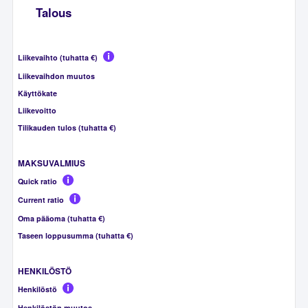
Talous
Liikevaihto (tuhatta €)
Liikevaihdon muutos
Käyttökate
Liikevoitto
Tilikauden tulos (tuhatta €)
MAKSUVALMIUS
Quick ratio
Current ratio
Oma pääoma (tuhatta €)
Taseen loppusumma (tuhatta €)
HENKILÖSTÖ
Henkilöstö
Henkilöstön muutos