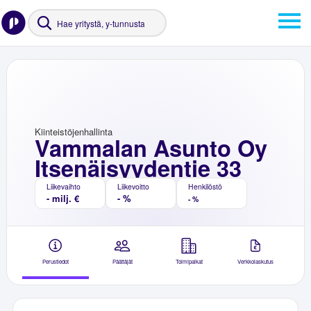
Kiinteistöjenhallinta
Vammalan Asunto Oy
Itsenäisyydentie 33
Liikevaihto
Liikevoitto
Henkilöstö
- milj. €
- %
- %
Perustiedot
Päättäjät
Toimipaikat
Verkkolaskutus