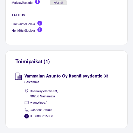
Maksuviivetieto
NÄYTÄ
TALOUS
Liikevaihtoluokka
Henkilöstöluokka
Toimipaikat (1)
Vammalan Asunto Oy Itsenäisyydentie 33
Sastamala
Itsenäisyydentie 33,
38200 Sastamala
www.vipoy.fi
+35835127000
ID: 6000515098