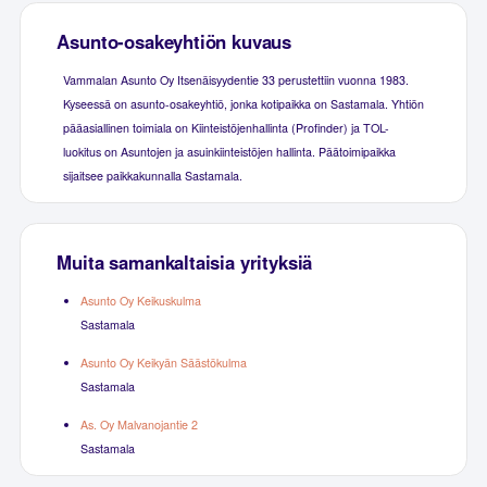
Asunto-osakeyhtiön kuvaus
Vammalan Asunto Oy Itsenäisyydentie 33 perustettiin vuonna 1983.
Kyseessä on asunto-osakeyhtiö, jonka kotipaikka on Sastamala. Yhtiön
pääasiallinen toimiala on Kiinteistöjenhallinta (Profinder) ja TOL-
luokitus on Asuntojen ja asuinkiinteistöjen hallinta. Päätoimipaikka
sijaitsee paikkakunnalla Sastamala.
Muita samankaltaisia yrityksiä
Asunto Oy Keikuskulma
Sastamala
Asunto Oy Keikyän Säästökulma
Sastamala
As. Oy Malvanojantie 2
Sastamala