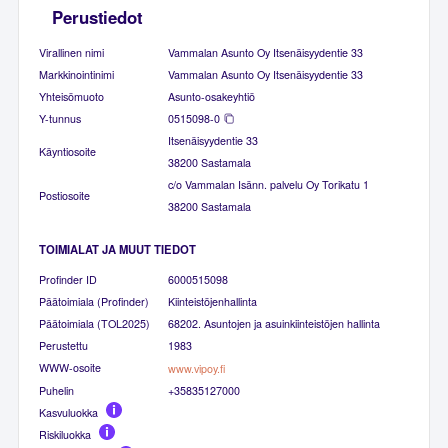
Perustiedot
Virallinen nimi
Vammalan Asunto Oy Itsenäisyydentie 33
Markkinointinimi
Vammalan Asunto Oy Itsenäisyydentie 33
Yhteisömuoto
Asunto-osakeyhtiö
Y-tunnus
0515098-0
Itsenäisyydentie 33
Käyntiosoite
38200 Sastamala
c/o Vammalan Isänn. palvelu Oy Torikatu 1
Postiosoite
38200 Sastamala
TOIMIALAT JA MUUT TIEDOT
Profinder ID
6000515098
Päätoimiala (Profinder)
Kiinteistöjenhallinta
Päätoimiala (TOL2025)
68202. Asuntojen ja asuinkiinteistöjen hallinta
Perustettu
1983
WWW-osoite
www.vipoy.fi
Puhelin
+35835127000
Kasvuluokka
Riskiluokka