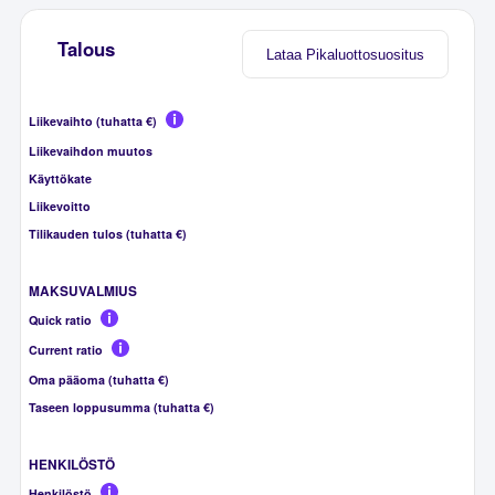
Talous
Lataa Pikaluottosuositus
Liikevaihto (tuhatta €)
Liikevaihdon muutos
Käyttökate
Liikevoitto
Tilikauden tulos (tuhatta €)
MAKSUVALMIUS
Quick ratio
Current ratio
Oma pääoma (tuhatta €)
Taseen loppusumma (tuhatta €)
HENKILÖSTÖ
Henkilöstö