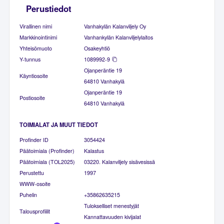
Perustiedot
Virallinen nimi
Vanhakylän Kalanviljely Oy
Markkinointinimi
Vanhankylän Kalanviljelylaitos
Yhteisömuoto
Osakeyhtiö
Y-tunnus
1089992-9
Ojanperäntie 19
Käyntiosoite
64810 Vanhakylä
Ojanperäntie 19
Postiosoite
64810 Vanhakylä
TOIMIALAT JA MUUT TIEDOT
Profinder ID
3054424
Päätoimiala (Profinder)
Kalastus
Päätoimiala (TOL2025)
03220. Kalanviljely sisävesissä
Perustettu
1997
WWW-osoite
Puhelin
+35862635215
Tulokselliset menestyjät
Talousprofiilit
Kannattavuuden kivijalat