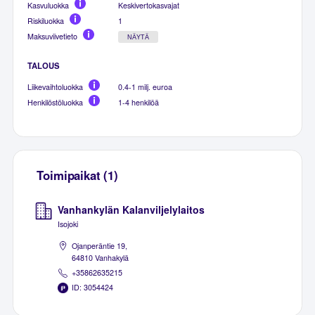
Kasvuluokka
Keskivertokasvajat
Riskiluokka
1
Maksuviivetieto
NÄYTÄ
TALOUS
Liikevaihtoluokka
0.4-1 milj. euroa
Henkilöstöluokka
1-4 henkilöä
Toimipaikat (1)
Vanhankylän Kalanviljelylaitos
Isojoki
Ojanperäntie 19,
64810 Vanhakylä
+35862635215
ID: 3054424