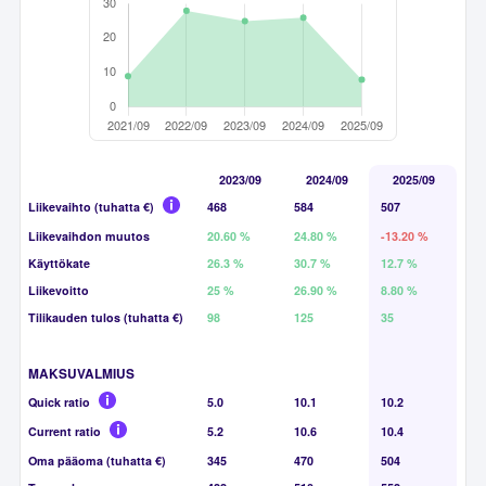
2023/09
2024/09
2025/09
Liikevaihto (tuhatta €)
468
584
507
Liikevaihdon muutos
20.60 %
24.80 %
-13.20 %
Käyttökate
26.3 %
30.7 %
12.7 %
Liikevoitto
25 %
26.90 %
8.80 %
Tilikauden tulos (tuhatta €)
98
125
35
MAKSUVALMIUS
Quick ratio
5.0
10.1
10.2
Current ratio
5.2
10.6
10.4
Oma pääoma (tuhatta €)
345
470
504