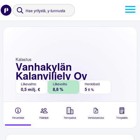
Kalastus
Vanhakylän
Kalanviljely Oy
Liikevaihto
Liikevoitto
Henkilöstö
0,5 milj. €
8,8 %
5
0 %
Perustiedot
Päättäjät
Toimipaikat
Verkkolaskutus
Tilinpäätös