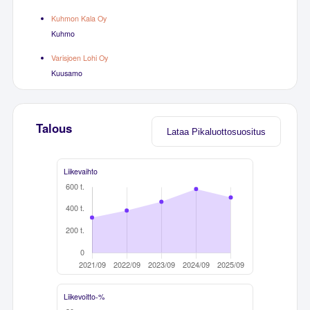
Kuhmon Kala Oy
Kuhmo
Varisjoen Lohi Oy
Kuusamo
Talous
Lataa Pikaluottosuositus
Liikevaihto
Liikevoitto-%