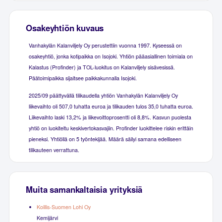
Osakeyhtiön kuvaus
Vanhakylän Kalanviljely Oy perustettiin vuonna 1997. Kyseessä on
osakeyhtiö, jonka kotipaikka on Isojoki. Yhtiön pääasiallinen toimiala on
Kalastus (Profinder) ja TOL-luokitus on Kalanviljely sisävesissä.
Päätoimipaikka sijaitsee paikkakunnalla Isojoki.
2025/09 päättyvällä tilikaudella yhtiön Vanhakylän Kalanviljely Oy
liikevaihto oli 507,0 tuhatta euroa ja tilikauden tulos 35,0 tuhatta euroa.
Liikevaihto laski 13,2% ja liikevoittoprosentti oli 8,8%. Kasvun puolesta
yhtiö on luokiteltu keskivertokasvajiin. Profinder luokittelee riskin erittäin
pieneksi. Yhtiöllä on 5 työntekijää. Määrä säilyi samana edelliseen
tilikauteen verrattuna.
Muita samankaltaisia yrityksiä
Koillis-Suomen Lohi Oy
Kemijärvi