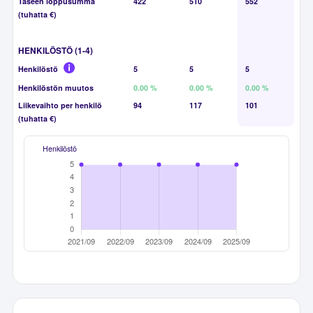
Taseen loppusumma
422
510
552
(tuhatta €)
HENKILÖSTÖ (1-4)
Henkilöstö
5
5
5
Henkilöstön muutos
0.00 %
0.00 %
0.00 %
Liikevaihto per henkilö
94
117
101
(tuhatta €)
Henkilöstö