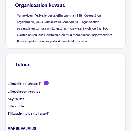
Organisaation kuvaus
Vannekiven Yksityistie perustettiin vuonna 1998. Kyseessä on
organisaatio, jonka kotipaikka on Mäntyharju. Organisaation
pääasiallinen toimiala on Järjestöt ja yhdistykset (Profinder) ja TOL-
luokitus on Muualla luokittelematon muu monenlainen järjestötoiminta.
Päätoimipaikka sijaitsee paikkakunnalla Mäntyharju.
Talous
Liikevaihto (tuhatta €)
Liikevaihdon muutos
Käyttökate
Liikevoitto
Tilikauden tulos (tuhatta €)
MAKSUVALMIUS