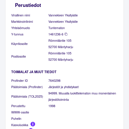
Perustiedot
Virallinen nimi
Vannekiven Yksityistie
Markkinointinimi
Vannekiven Yksityistie
Yhteisömuoto
Tuntematon
Y-tunnus
1461236-6
Römmiläntie 105
Käyntiosoite
52700 Mäntyharju
Römmiläntie 105
Postiosoite
52700 Mäntyharju
TOIMIALAT JA MUUT TIEDOT
Profinder ID
7640298
Päätoimiala (Profinder)
Järjestöt ja yhdistykset
94999. Muualla luokittelematon muu monenlainen
Päätoimiala (TOL2025)
järjestötoiminta
Perustettu
1998
WWW-osoite
Puhelin
Kasvuluokka