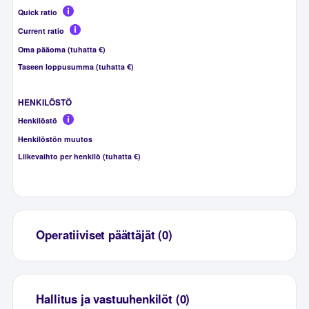
Quick ratio
Current ratio
Oma pääoma (tuhatta €)
Taseen loppusumma (tuhatta €)
HENKILÖSTÖ
Henkilöstö
Henkilöstön muutos
Liikevaihto per henkilö (tuhatta €)
Operatiiviset päättäjät (0)
Hallitus ja vastuuhenkilöt (0)