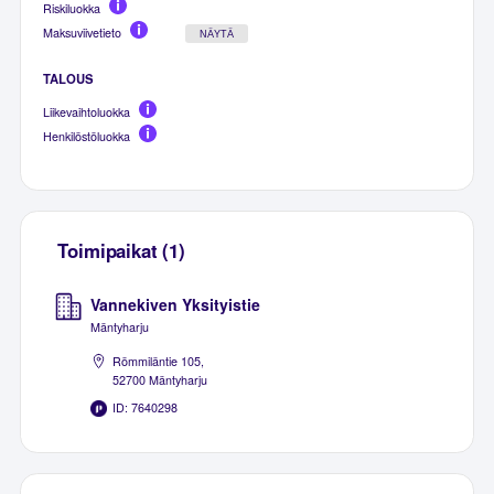
Riskiluokka
Maksuviivetieto
NÄYTÄ
TALOUS
Liikevaihtoluokka
Henkilöstöluokka
Toimipaikat (1)
Vannekiven Yksityistie
Mäntyharju
Römmiläntie 105,
52700 Mäntyharju
ID: 7640298