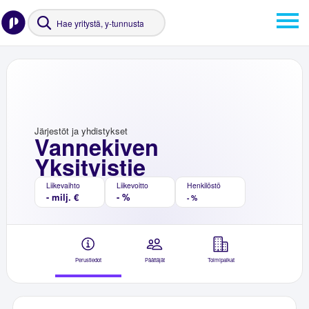
Järjestöt ja yhdistykset
Vannekiven
Yksityistie
Liikevaihto
Liikevoitto
Henkilöstö
- milj. €
- %
- %
Perustiedot
Päättäjät
Toimipaikat