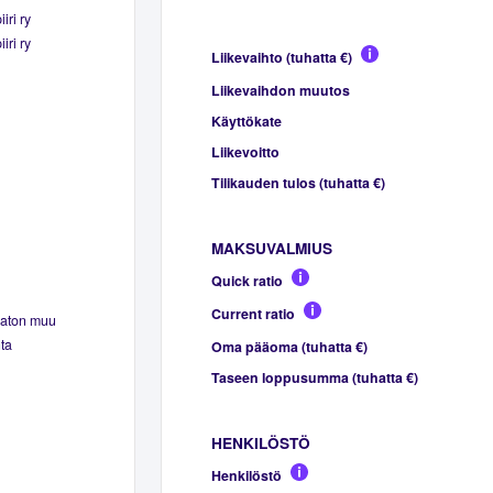
ri ry
ri ry
Liikevaihto (tuhatta €)
Liikevaihdon muutos
Käyttökate
Liikevoitto
Tilikauden tulos (tuhatta €)
MAKSUVALMIUS
Quick ratio
Current ratio
maton muu
ta
Oma pääoma (tuhatta €)
Taseen loppusumma (tuhatta €)
HENKILÖSTÖ
Henkilöstö