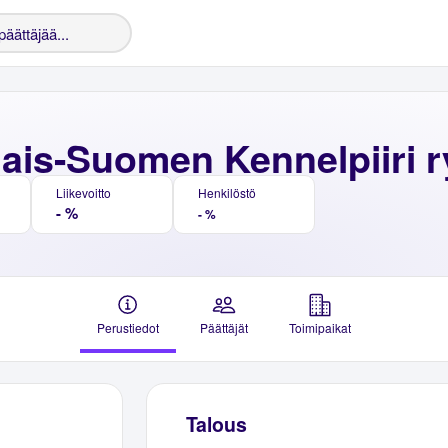
nais-Suomen Kennelpiiri r
Liikevoitto
Henkilöstö
- %
- %
Perustiedot
Päättäjät
Toimipaikat
Talous