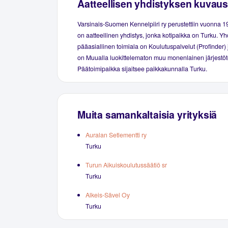
Aatteellisen yhdistyksen kuvaus
Varsinais-Suomen Kennelpiiri ry perustettiin vuonna 
on aatteellinen yhdistys, jonka kotipaikka on Turku. Y
pääasiallinen toimiala on Koulutuspalvelut (Profinder)
on Muualla luokittelematon muu monenlainen järjestöt
Päätoimipaikka sijaitsee paikkakunnalla Turku.
Muita samankaltaisia yrityksiä
Auralan Setlementti ry
Turku
Turun Aikuiskoulutussäätiö sr
Turku
Alkeis-Sävel Oy
Turku