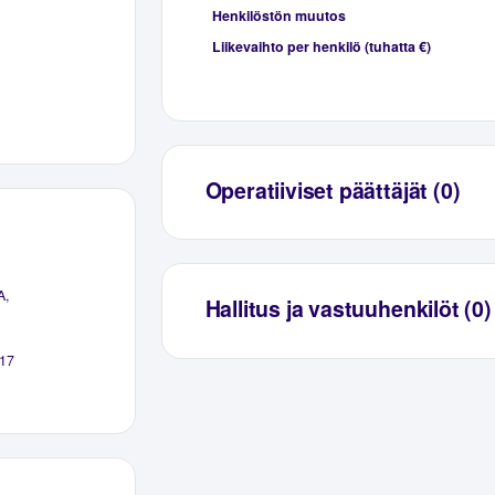
Henkilöstön muutos
Liikevaihto per henkilö (tuhatta €)
Operatiiviset päättäjät (0)
A,
Hallitus ja vastuuhenkilöt (0)
17