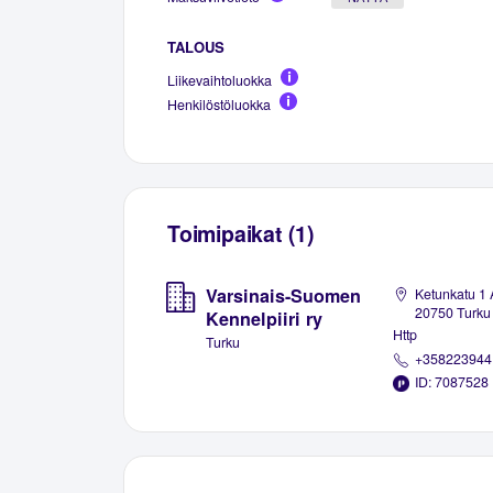
TALOUS
Liikevaihtoluokka
Henkilöstöluokka
Toimipaikat (1)
Varsinais-Suomen
Ketunkatu 1 
20750 Turku
Kennelpiiri ry
Http
Turku
+358223944
ID: 7087528