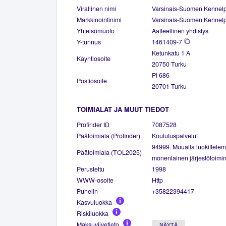
Virallinen nimi
Varsinais-Suomen Kennelpii
Markkinointinimi
Varsinais-Suomen Kennelpii
Yhteisömuoto
Aatteellinen yhdistys
Y-tunnus
1461409-7
Ketunkatu 1 A
Käyntiosoite
20750 Turku
Pl 686
Postiosoite
20701 Turku
TOIMIALAT JA MUUT TIEDOT
Profinder ID
7087528
Päätoimiala (Profinder)
Koulutuspalvelut
94999. Muualla luokittele
Päätoimiala (TOL2025)
monenlainen järjestötoimin
Perustettu
1998
WWW-osoite
Http
Puhelin
+35822394417
Kasvuluokka
Riskiluokka
Maksuviivetieto
NÄYTÄ