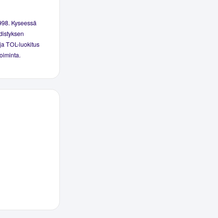
1998. Kyseessä
hdistyksen
 ja TOL-luokitus
oiminta.