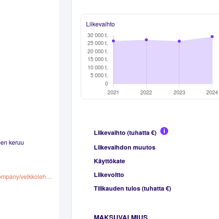
Liikevaihto
Liikevaihto (tuhatta €)
een keruu
Liikevaihdon muutos
Käyttökate
Liikevoitto
https://www.linkedin.com/company/veikkolehti/people
Tilikauden tulos (tuhatta €)
MAKSUVALMIUS