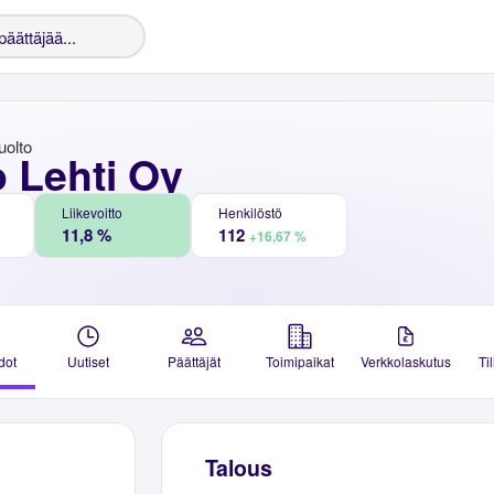
uolto
 Lehti Oy
Liikevoitto
Henkilöstö
11,8 %
112
+16,67 %
dot
Uutiset
Päättäjät
Toimipaikat
Verkkolaskutus
Ti
Talous