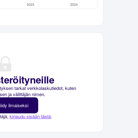
teröityneille
rityksen tarkat verkkolaskutiedot, kuten
sen ja välittäjän nimen.
öidy ilmaiseksi
ttäjä,
kirjaudu sisään tästä
.