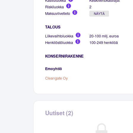
Kasvuluokka
Keskivertokasvajat
Riskiluokka
2
Maksuviivetieto
NÄYTÄ
TALOUS
Liikevaihtoluokka
20-100 milj. euroa
Henkilöstöluokka
100-249 henkilöä
KONSERNIRAKENNE
Emoyhtiö
Cleangate Oy
Uutiset (2)