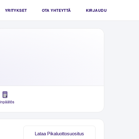
YRITYKSET
OTA YHTEYTTÄ
KIRJAUDU
linpäätös
Lataa Pikaluottosuositus