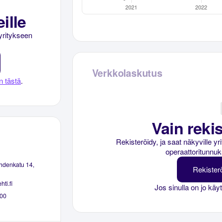
ille
yritykseen
Verkkolaskutus
n tästä
.
Vain rekis
Rekisteröidy, ja saat näkyville y
operaattoritunnuk
hdenkatu 14,
Rekister
ti.fi
Jos sinulla on jo käy
00