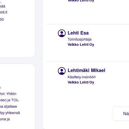
Veikko Lehti Oy
,
kää
ti.fi
00
Lehti Esa
Toimitusjohtaja
Veikko Lehti Oy
Lehtimäki Mikael
Käsittely-insinööri
Veikko Lehti Oy
n
ori. Yhtiön
nder) ja TOL-
a sijaitsee
ytyy yhteensä
Nä
uma ja