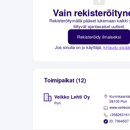
Vain rekisteröityne
Rekisteröitymällä pääset lukemaan kaikki 
liittyvät ajantasaiset uutiset.
Rekisteröidy ilmaiseksi
Jos sinulla on jo käyttäjä,
kirjaudu sisää
Toimipaikat (12)
Veikko Lehti Oy
Kuninkaanla
28100 Pori
Pori
www.veikkoleh
+358263161
ID: 7064507