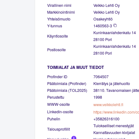
Virallinen nimi
Veikko Lehti Oy
Markkinointinimi
Veikko Lehti Oy
Yhteisömuoto
Osakeyhtiö
Y-tunnus
1460563-3
Kuninkaanlahdenkatu 14
Käyntiosoite
28100 Pori
Kuninkaanlahdenkatu 14
Postiosoite
28100 Pori
TOIMIALAT JA MUUT TIEDOT
Profinder ID
7064507
Päätoimiala (Profinder)
Kierrätys ja jätehuolto
Päätoimiala (TOL2025)
38110. Tavanomaisen jätt
Perustettu
1998
WWW-osoite
www.veikkolehti.fi
Linkedin-osoite
Puhelin
+35826316100
Tulokselliset menestyjät
Talousprofiilit
Kannattavuuden kivijalat