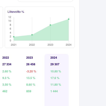
Liikevoitto-%
2022
2023
2024
27 334
26 458
29 307
2.60 %
-3.20 %
10.80 %
9.3 %
13.5 %
17.6 %
3.50 %
8.60 %
11.80 %
462
859
1 444