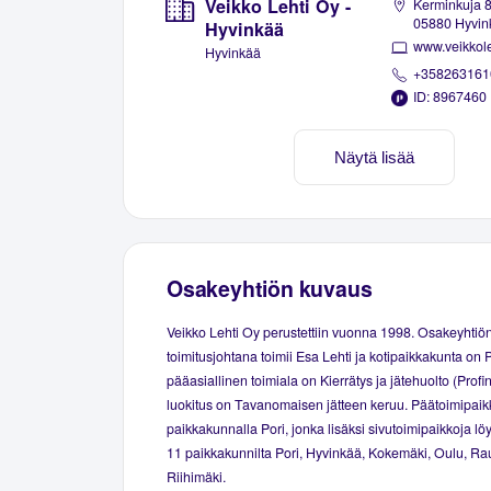
Veikko Lehti Oy -
Kerminkuja 8
05880 Hyvin
Hyvinkää
www.veikkoleh
Hyvinkää
+358263161
ID: 8967460
Näytä lisää
Osakeyhtiön kuvaus
Veikko Lehti Oy perustettiin vuonna 1998. Osakeyhtiö
toimitusjohtana toimii Esa Lehti ja kotipaikkakunta on P
pääasiallinen toimiala on Kierrätys ja jätehuolto (Profi
luokitus on Tavanomaisen jätteen keruu. Päätoimipaikk
paikkakunnalla Pori, jonka lisäksi sivutoimipaikkoja lö
11 paikkakunnilta Pori, Hyvinkää, Kokemäki, Oulu, Ra
Riihimäki.