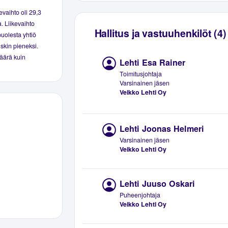
evaihto oli 29,3
. Liikevaihto
Hallitus ja vastuuhenkilöt (4)
puolesta yhtiö
iskin pieneksi.
äärä kuin
Lehti Esa Rainer
Toimitusjohtaja
Varsinainen jäsen
Veikko Lehti Oy
Lehti Joonas Helmeri
Varsinainen jäsen
Veikko Lehti Oy
Lehti Juuso Oskari
Puheenjohtaja
Veikko Lehti Oy