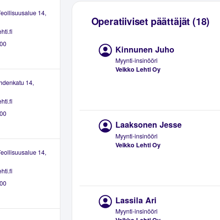
Teollisuusalue 14,
Operatiiviset päättäjät (18)
ti.fi
00
Kinnunen Juho
Myynti-insinööri
Veikko Lehti Oy
hdenkatu 14,
ti.fi
00
Laaksonen Jesse
Myynti-insinööri
Veikko Lehti Oy
Teollisuusalue 14,
ti.fi
00
Lassila Ari
Myynti-insinööri