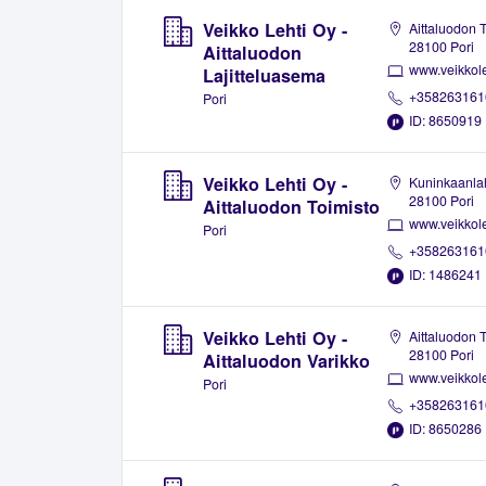
Veikko Lehti Oy -
Aittaluodon 
28100 Pori
Aittaluodon
www.veikkoleh
Lajitteluasema
+358263161
Pori
ID: 8650919
Veikko Lehti Oy -
Kuninkaanla
28100 Pori
Aittaluodon Toimisto
www.veikkoleh
Pori
+358263161
ID: 1486241
Veikko Lehti Oy -
Aittaluodon 
28100 Pori
Aittaluodon Varikko
www.veikkoleh
Pori
+358263161
ID: 8650286