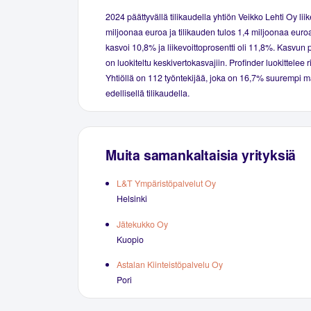
2024 päättyvällä tilikaudella yhtiön Veikko Lehti Oy liik
miljoonaa euroa ja tilikauden tulos 1,4 miljoonaa euroa
kasvoi 10,8% ja liikevoittoprosentti oli 11,8%. Kasvun 
on luokiteltu keskivertokasvajiin. Profinder luokittelee r
Yhtiöllä on 112 työntekijää, joka on 16,7% suurempi m
edellisellä tilikaudella.
Muita samankaltaisia yrityksiä
L&T Ympäristöpalvelut Oy
Helsinki
Jätekukko Oy
Kuopio
Astalan Kiinteistöpalvelu Oy
Pori