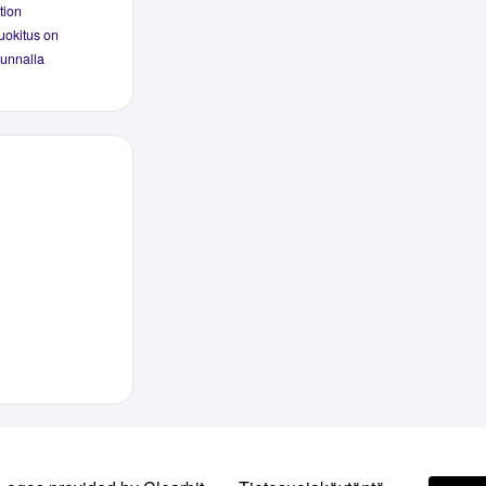
tion
luokitus on
kunnalla