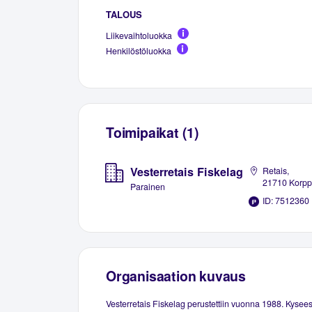
TALOUS
Liikevaihtoluokka
Henkilöstöluokka
Toimipaikat (1)
Vesterretais Fiskelag
Retais,
21710 Korp
Parainen
ID: 7512360
Organisaation kuvaus
Vesterretais Fiskelag perustettiin vuonna 1988. Kysee