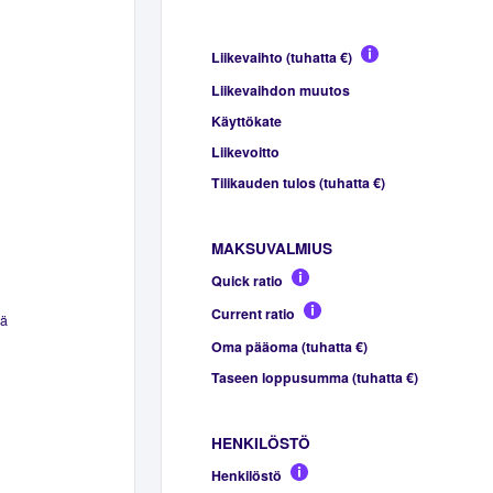
Liikevaihto (tuhatta €)
Liikevaihdon muutos
Käyttökate
Liikevoitto
Tilikauden tulos (tuhatta €)
MAKSUVALMIUS
Quick ratio
Current ratio
sä
Oma pääoma (tuhatta €)
Taseen loppusumma (tuhatta €)
HENKILÖSTÖ
Henkilöstö