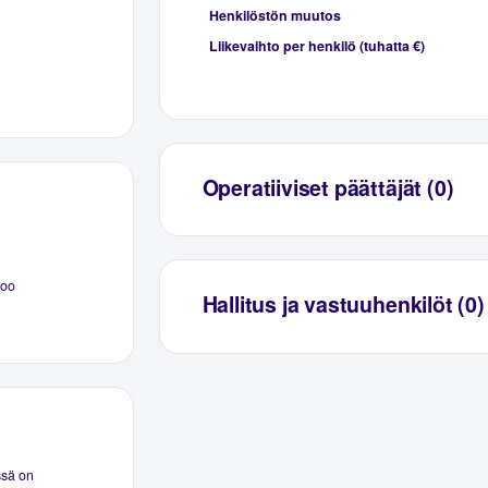
Henkilöstön muutos
Liikevaihto per henkilö (tuhatta €)
Operatiiviset päättäjät (0)
poo
Hallitus ja vastuuhenkilöt (0)
ssä on