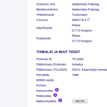
Virallinen nimi
Vesterretais Fiskelag
Markkinointinimi
Vesterretais Fiskelag
Yhteisömuoto
Tuntematon
Y-tunnus
0690716-4
Retais
Käyntiosoite
21710 Korppoo
Retais
Postiosoite
21710 Korppoo
TOIMIALAT JA MUUT TIEDOT
Profinder ID
7512360
Päätoimiala (Profinder)
Kalastus
Päätoimiala (TOL2025)
03210. Kalanviljely meres
Perustettu
1988
WWW-osoite
Puhelin
Kasvuluokka
Riskiluokka
Maksuviivetieto
NÄYTÄ