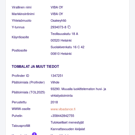
Virallinen nimi
VIBA OY
Markkinointinimi
VIBA OY
Yhteisömuoto
Osakeyhtiö
Y-tunnus
2934073-8
Teollisuuskatu 18 A
Käyntiosoite
00520 Helsinki
Suolakivenkatu 16 C 42
Postiosoite
00810 Helsinki
TOIMIALAT JA MUUT TIEDOT
Profinder ID
1347251
Päätoimiala (Profinder)
Viihde
93290. Muualla luokittelematon huvi- ja
Päätoimiala (TOL2025)
virkistystoiminta
Perustettu
2018
WWW-osoite
www.vibadance.fi
Puhelin
+358442842755
Tulokselliset menestyjät
Talousprofiilit
Kannattavuuden kivijalat