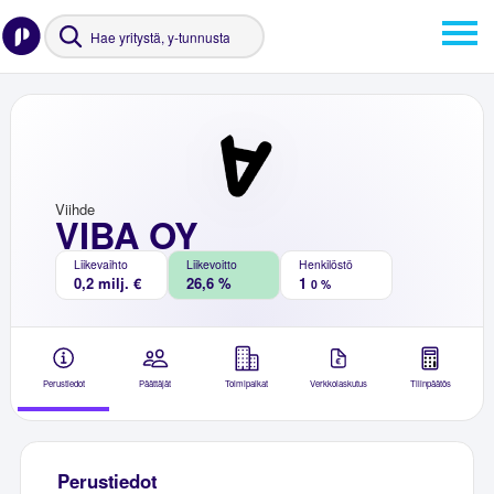
Viihde
VIBA OY
Liikevaihto
Liikevoitto
Henkilöstö
0,2 milj. €
26,6 %
1
0 %
Perustiedot
Päättäjät
Toimipaikat
Verkkolaskutus
Tilinpäätös
Perustiedot