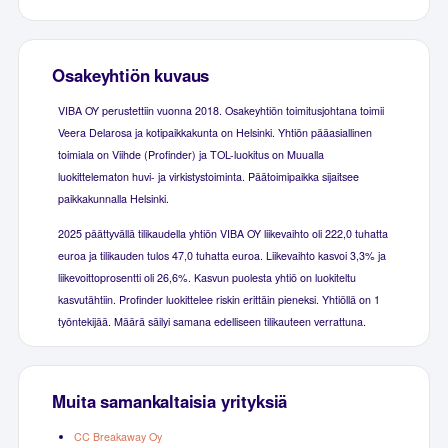
Osakeyhtiön kuvaus
VIBA OY perustettiin vuonna 2018. Osakeyhtiön toimitusjohtana toimii
Veera Delarosa ja kotipaikkakunta on Helsinki. Yhtiön pääasiallinen
toimiala on Viihde (Profinder) ja TOL-luokitus on Muualla
luokittelematon huvi- ja virkistystoiminta. Päätoimipaikka sijaitsee
paikkakunnalla Helsinki.
2025 päättyvällä tilikaudella yhtiön VIBA OY liikevaihto oli 222,0 tuhatta
euroa ja tilikauden tulos 47,0 tuhatta euroa. Liikevaihto kasvoi 3,3% ja
liikevoittoprosentti oli 26,6%. Kasvun puolesta yhtiö on luokiteltu
kasvutähtiin. Profinder luokittelee riskin erittäin pieneksi. Yhtiöllä on 1
työntekijää. Määrä säilyi samana edelliseen tilikauteen verrattuna.
Muita samankaltaisia yrityksiä
CC Breakaway Oy