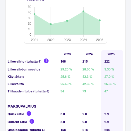
2023
2024
2025
Liikevaihto (tuhatta €)
168
215
222
Liikevaihdon muutos
29.20 %
28.00 %
3.30 %
Käyttökate
25.6 %
42.3 %
27.0 %
Liikevoitto
25.60 %
42.30 %
26.60 %
Tilikauden tulos (tuhatta €)
34
73
47
MAKSUVALMIUS
Quick ratio
3.0
2.0
2.9
Current ratio
3.0
2.0
2.9
Oma pääoma (tuhatta €)
158
218
248