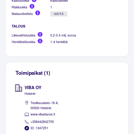
Kasvuluokka
Kasvutähdet
Riskiluokka
1
Maksuviivetieto
NÄYTÄ
TALOUS
Liikevaihtoluokka
0.2-0.4 milj. euroa
Henkilöstöluokka
1-4 henkilöä
Toimipaikat (1)
VIBA OY
Helsinki
Teollisuuskatu 18 A,
00520 Helsinki
www.vibadance.fi
+358442842755
ID: 1347251