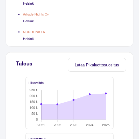
Helsinki
Arkade Nights Oy
Helsinki
NORDLINK OY
Helsinki
Talous
Lataa Pikaluottosuositus
Liikevaihto
Liikevoitto-%