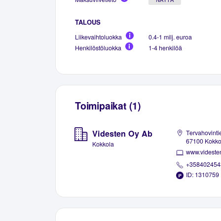
TALOUS
Liikevaihtoluokka
0.4-1 milj. euroa
Henkilöstöluokka
1-4 henkilöä
Toimipaikat (1)
Videsten Oy Ab
Tervahovintie
67100 Kokko
Kokkola
www.videsten
+358402454
ID: 1310759