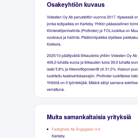
Osakeyhtiön kuvaus
Videsten Oy Ab perustettiin vuonna 2017. Kyseessä on
jonka kotipaikka on Karleby. Yhtiön pääasiallinen toim
Kiinteistöjenhallinta (Profinder) ja TOL-luokitus on Muu
vuokraus ja hallinta. Päätoimipaikka sijaitsee paikkak
Kokkola.
2025/10 päättyvällä tilikaudella yhtiön Videsten Oy Ab l
406,0 tuhatta euroa ja tilikauden tulos 39,0 tuhatta eur
laski 5,8% ja liikevoittoprosentti oli 31,0%. Kasvun puo
luokiteltu keskivertokasvajiin. Profinder luokittelee risk
Yhtiöllä on 0 työntekijää. Määrä säilyi samana edellise
verrattuna.
Muita samankaltaisia yrityksiä
Fastighets Ab Ängsgatan 4-6
Karleby