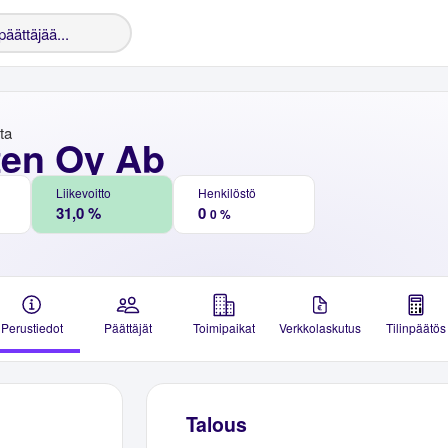
nta
ten Oy Ab
Liikevoitto
Henkilöstö
31,0 %
0
0 %
Perustiedot
Päättäjät
Toimipaikat
Verkkolaskutus
Tilinpäätös
Talous