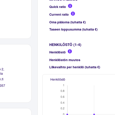
Quick ratio
Current ratio
Oma pääoma (tuhatta €)
Taseen loppusumma (tuhatta €)
HENKILÖSTÖ (1-4)
Henkilöstö
Henkilöstön muutos
Liikevaihto per henkilö (tuhatta €)
 2,
la
.fi
Henkilöstö
357