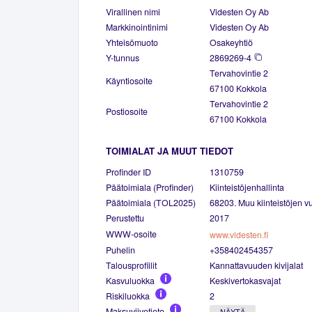
Virallinen nimi
Videsten Oy Ab
Markkinointinimi
Videsten Oy Ab
Yhteisömuoto
Osakeyhtiö
Y-tunnus
2869269-4
Tervahovintie 2
Käyntiosoite
67100 Kokkola
Tervahovintie 2
Postiosoite
67100 Kokkola
TOIMIALAT JA MUUT TIEDOT
Profinder ID
1310759
Päätoimiala (Profinder)
Kiinteistöjenhallinta
Päätoimiala (TOL2025)
68203. Muu kiinteistöjen vu
Perustettu
2017
WWW-osoite
www.videsten.fi
Puhelin
+358402454357
Talousprofiilit
Kannattavuuden kivijalat
Kasvuluokka
Keskivertokasvajat
Riskiluokka
2
Maksuviivetieto
NÄYTÄ