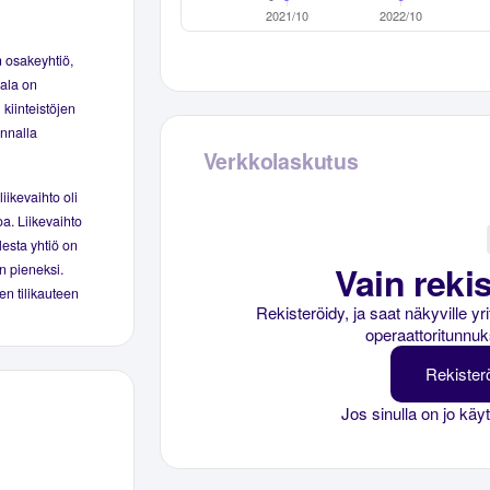
 osakeyhtiö,
iala on
 kiinteistöjen
unnalla
Verkkolaskutus
iikevaihto oli
oa. Liikevaihto
lesta yhtiö on
Vain rekis
in pieneksi.
en tilikauteen
Rekisteröidy, ja saat näkyville y
operaattoritunnuk
Rekister
Jos sinulla on jo käy