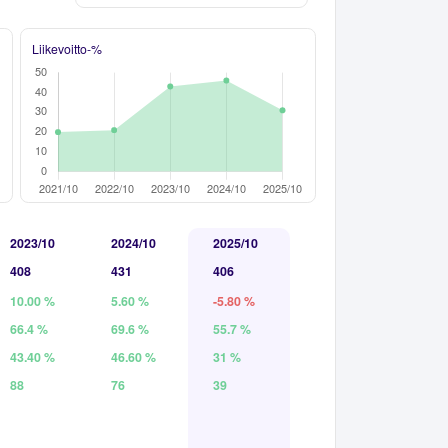
Liikevoitto-%
2023/10
2024/10
2025/10
408
431
406
10.00 %
5.60 %
-5.80 %
66.4 %
69.6 %
55.7 %
43.40 %
46.60 %
31 %
88
76
39