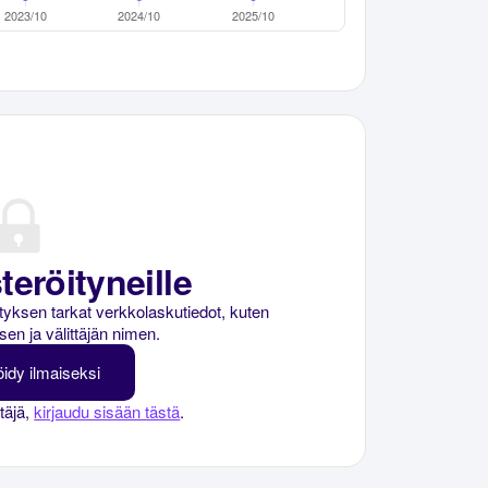
teröityneille
rityksen tarkat verkkolaskutiedot, kuten
sen ja välittäjän nimen.
öidy ilmaiseksi
ttäjä,
kirjaudu sisään tästä
.