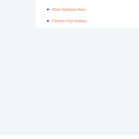
Khan Sarfaraz Alam
Förbom Yrjö Kristian