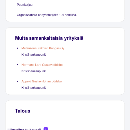
Puunkorjuu.
Organisaatiolla on työntekijöitä 1-4 henkilöä.
Muita samankaltaisia yrityksiä
Metsäkoneurakointi Kangas Oy
Kristiinankaupunki
Hermans Lars Gustav dödsbo
Kristiinankaupunki
Appelö Gustav Johan dödsbo
Kristiinankaupunki
Talous
Liikevaihto (tuhatta €)