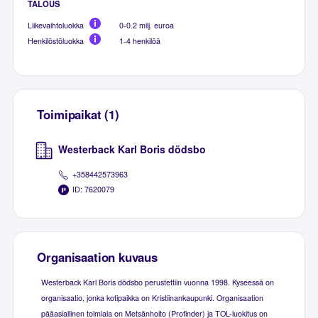
TALOUS
Liikevaihtoluokka
0-0.2 milj. euroa
Henkilöstöluokka
1-4 henkilöä
Toimipaikat (1)
Westerback Karl Boris dödsbo
+358442573963
ID: 7620079
Organisaation kuvaus
Westerback Karl Boris dödsbo perustettiin vuonna 1998. Kyseessä on
organisaatio, jonka kotipaikka on Kristiinankaupunki. Organisaation
pääasiallinen toimiala on Metsänhoito (Profinder) ja TOL-luokitus on