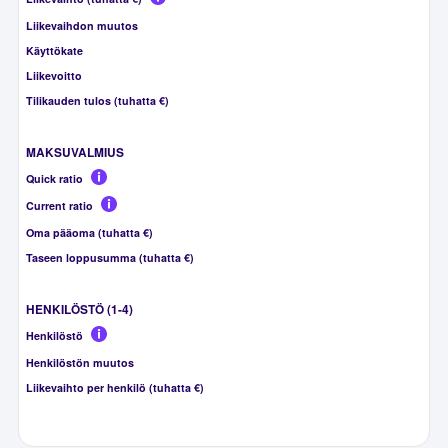
Liikevaihdon muutos
Käyttökate
Liikevoitto
Tilikauden tulos (tuhatta €)
MAKSUVALMIUS
Quick ratio
Current ratio
Oma pääoma (tuhatta €)
Taseen loppusumma (tuhatta €)
HENKILÖSTÖ (1-4)
Henkilöstö
Henkilöstön muutos
Liikevaihto per henkilö (tuhatta €)