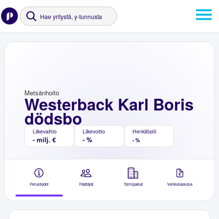
Metsänhoito
Westerback Karl Boris
dödsbo
Liikevaihto
Liikevoitto
Henkilöstö
- milj. €
- %
- %
Perustiedot
Päättäjät
Toimipaikat
Verkkolaskutus