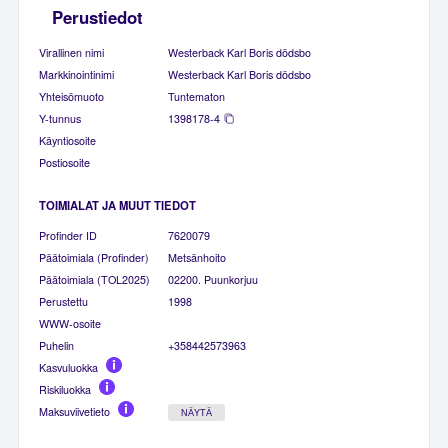
Perustiedot
Virallinen nimi
Westerback Karl Boris dödsbo
Markkinointinimi
Westerback Karl Boris dödsbo
Yhteisömuoto
Tuntematon
Y-tunnus
1398178-4
Käyntiosoite
Postiosoite
TOIMIALAT JA MUUT TIEDOT
Profinder ID
7620079
Päätoimiala (Profinder)
Metsänhoito
Päätoimiala (TOL2025)
02200. Puunkorjuu
Perustettu
1998
WWW-osoite
Puhelin
+358442573963
Kasvuluokka
Riskiluokka
Maksuviivetieto
NÄYTÄ