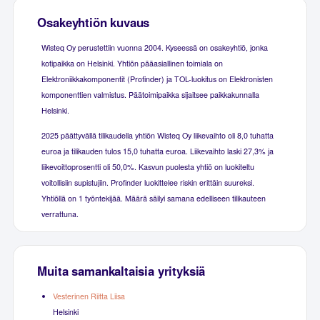
Osakeyhtiön kuvaus
Wisteq Oy perustettiin vuonna 2004. Kyseessä on osakeyhtiö, jonka
kotipaikka on Helsinki. Yhtiön pääasiallinen toimiala on
Elektroniikkakomponentit (Profinder) ja TOL-luokitus on Elektronisten
komponenttien valmistus. Päätoimipaikka sijaitsee paikkakunnalla
Helsinki.
2025 päättyvällä tilikaudella yhtiön Wisteq Oy liikevaihto oli 8,0 tuhatta
euroa ja tilikauden tulos 15,0 tuhatta euroa. Liikevaihto laski 27,3% ja
liikevoittoprosentti oli 50,0%. Kasvun puolesta yhtiö on luokiteltu
voitollisiin supistujiin. Profinder luokittelee riskin erittäin suureksi.
Yhtiöllä on 1 työntekijää. Määrä säilyi samana edelliseen tilikauteen
verrattuna.
Muita samankaltaisia yrityksiä
Vesterinen Riitta Liisa
Helsinki