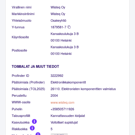
Virallinen nimi
Wisteq Oy
Markkinointinimi
Wisteq Oy
Yhteisömuoto
Osakeyhtiö
Y-tunnus
1879581-7
Kansakoulukuja 3 B
Käyntiosoite
00100 Helsinki
Kansakoulukuja 3 B
Postiosoite
00100 Helsinki
TOIMIALAT JA MUUT TIEDOT
Profinder ID
3222992
Päätoimiala (Profinder)
Elektroniikkakomponentit
Päätoimiala (TOL2025)
26110. Elektronisten komponenttien valmistus
Perustettu
2004
WWW-osoite
www.wisteq.com
Puhelin
+358505711926
Talousprofiilit
Kannattavuuden kivijalat
Kasvuluokka
Voitolliset supistujat
Riskiluokka
5