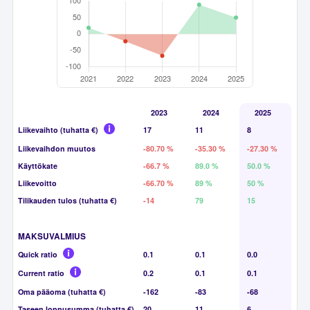
2023
2024
2025
Liikevaihto (tuhatta €)
17
11
8
Liikevaihdon muutos
-80.70 %
-35.30 %
-27.30 %
Käyttökate
-66.7 %
89.0 %
50.0 %
Liikevoitto
-66.70 %
89 %
50 %
Tilikauden tulos (tuhatta €)
-14
79
15
MAKSUVALMIUS
Quick ratio
0.1
0.1
0.0
Current ratio
0.2
0.1
0.1
Oma pääoma (tuhatta €)
-162
-83
-68
Taseen loppusumma (tuhatta €)
20
11
6