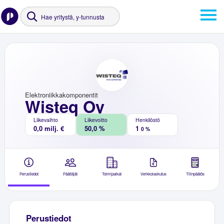
Elektroniikkakomponentit
Wisteq Oy
Liikevaihto
Liikevoitto
Henkilöstö
0,0 milj. €
50,0 %
1
0 %
Perustiedot
Päättäjät
Toimipaikat
Verkkolaskutus
Tilinpäätös
Perustiedot