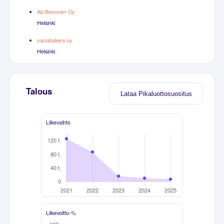
Ab Bommen Oy
Helsinki
nanobakers oy
Helsinki
Talous
Lataa Pikaluottosuositus
Liikevaihto
Liikevoitto-%