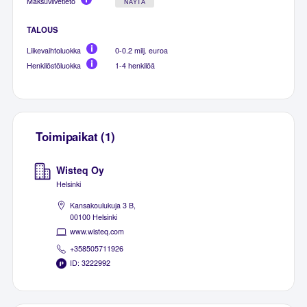
Maksuviivetieto
NÄYTÄ
TALOUS
Liikevaihtoluokka
0-0.2 milj. euroa
Henkilöstöluokka
1-4 henkilöä
Toimipaikat (1)
Wisteq Oy
Helsinki
Kansakoulukuja 3 B,
00100 Helsinki
www.wisteq.com
+358505711926
ID: 3222992