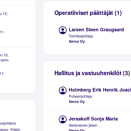
Operatiiviset päättäjät (1)
u 13,
Larsen Steen Graugaard
11
Toimitusjohtaja
Xerox Oy
en 10,
ehamn
Hallitus ja vastuuhenkilöt (3)
11
Holmberg Erik Henrik Joa
Puheenjohtaja
Xerox Oy
Jersakoff Sonja Maria
tusjohtana
Varsinainen jäsen
Espoo. Yhtiön
Xerox Oy