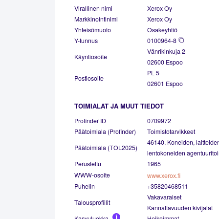
Virallinen nimi
Xerox Oy
Markkinointinimi
Xerox Oy
Yhteisömuoto
Osakeyhtiö
Y-tunnus
0100964-8
Vänrikinkuja 2
Käyntiosoite
02600 Espoo
PL 5
Postiosoite
02601 Espoo
TOIMIALAT JA MUUT TIEDOT
Profinder ID
0709972
Päätoimiala (Profinder)
Toimistotarvikkeet
46140. Koneiden, laitteiden
Päätoimiala (TOL2025)
lentokoneiden agentuurito
Perustettu
1965
WWW-osoite
www.xerox.fi
Puhelin
+35820468511
Vakavaraiset
Talousprofiilit
Kannattavuuden kivijalat
Kasvuluokka
Heikoimmat