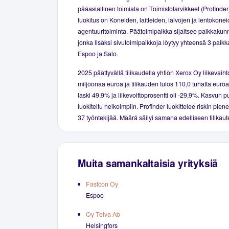
pääasiallinen toimiala on Toimistotarvikkeet (Profinder
luokitus on Koneiden, laitteiden, laivojen ja lentokone
agentuuritoiminta. Päätoimipaikka sijaitsee paikkakun
jonka lisäksi sivutoimipaikkoja löytyy yhteensä 3 paikk
Espoo ja Salo.
2025 päättyvällä tilikaudella yhtiön Xerox Oy liikevaihto
miljoonaa euroa ja tilikauden tulos 110,0 tuhatta euroa
laski 49,9% ja liikevoittoprosentti oli -29,9%. Kasvun p
luokiteltu heikoimpiin. Profinder luokittelee riskin piene
37 työntekijää. Määrä säilyi samana edelliseen tilikaut
Muita samankaltaisia yrityksiä
Fastcon Oy
Espoo
Oy Telva Ab
Helsingfors