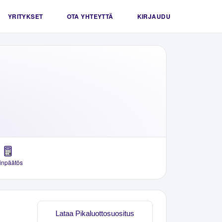
YRITYKSET
OTA YHTEYTTÄ
KIRJAUDU
linpäätös
Lataa Pikaluottosuositus