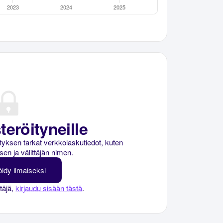
teröityneille
rityksen tarkat verkkolaskutiedot, kuten
sen ja välittäjän nimen.
öidy ilmaiseksi
ttäjä,
kirjaudu sisään tästä
.