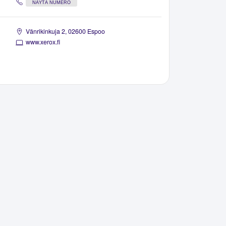
NÄYTÄ NUMERO
Vänrikinkuja 2, 02600 Espoo
www.xerox.fi