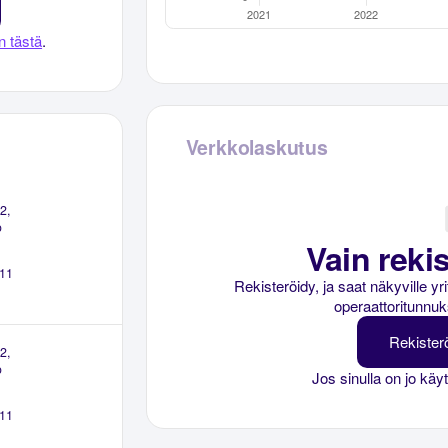
n tästä
.
Verkkolaskutus
2,
o
Vain rekis
11
Rekisteröidy, ja saat näkyville y
operaattoritunnuk
Rekister
2,
o
Jos sinulla on jo käy
11