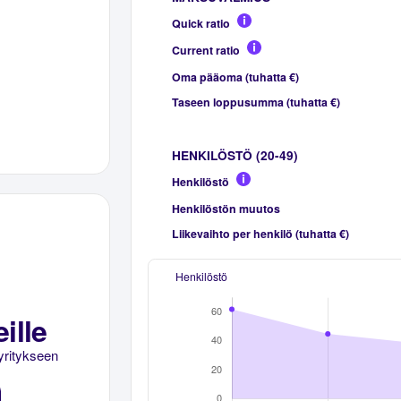
Quick ratio
Current ratio
Oma pääoma (tuhatta €)
Taseen loppusumma (tuhatta €)
HENKILÖSTÖ (20-49)
Henkilöstö
Henkilöstön muutos
Liikevaihto per henkilö (tuhatta €)
Henkilöstö
ille
yritykseen