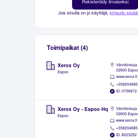
Rekisteröidy ilmaiseksi
Jos sinulla on jo käyttäjä,
kirjaudu sisää
Toimipaikat (4)
Xerox Oy
Vänrikinkuja 
02600 Espo
Espoo
www.xerox.fi
+358204685
ID: 0709972
Xerox Oy - Espoo Hq
Vänrikinkuja 
02600 Espo
Espoo
www.xerox.fi
+358204685
ID: 8023252