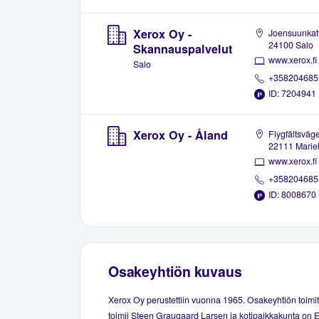
Xerox Oy -
Joensuunkat
24100 Salo
Skannauspalvelut
www.xerox.fi
Salo
+358204685
ID: 7204941
Xerox Oy - Åland
Flygfältsväg
22111 Mari
www.xerox.fi
+358204685
ID: 8008670
Osakeyhtiön kuvaus
Xerox Oy perustettiin vuonna 1965. Osakeyhtiön toimi
toimii Steen Graugaard Larsen ja kotipaikkakunta on 