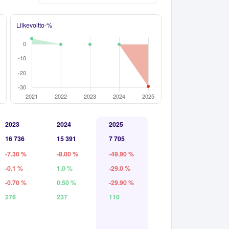
Liikevoitto-%
2023
2024
2025
16 736
15 391
7 705
-7.30 %
-8.00 %
-49.90 %
-0.1 %
1.0 %
-29.0 %
-0.70 %
0.50 %
-29.90 %
276
237
110