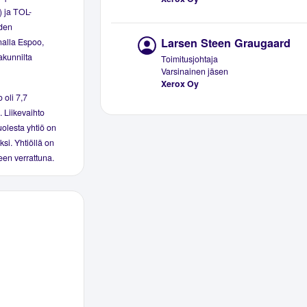
) ja TOL-
iden
Larsen Steen Graugaard
nalla Espoo,
akunnilta
Toimitusjohtaja
Varsinainen jäsen
Xerox Oy
 oli 7,7
. Liikevaihto
uolesta yhtiö on
ksi. Yhtiöllä on
een verrattuna.