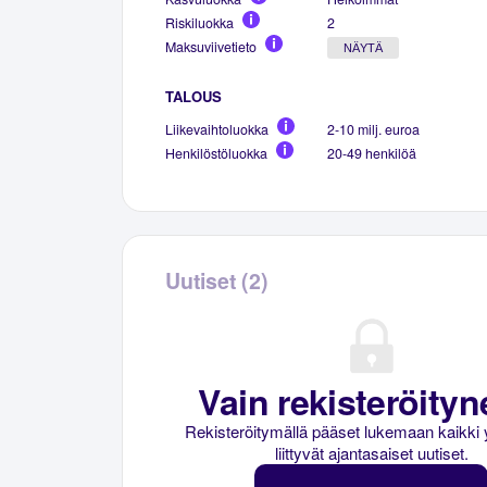
Riskiluokka
2
Maksuviivetieto
NÄYTÄ
TALOUS
Liikevaihtoluokka
2-10 milj. euroa
Henkilöstöluokka
20-49 henkilöä
Uutiset (2)
Vain rekisteröityne
Rekisteröitymällä pääset lukemaan kaikki 
liittyvät ajantasaiset uutiset.