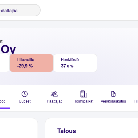
et
 Oy
Liikevoitto
Henkilöstö
-29,9 %
37
0 %
dot
Uutiset
Päättäjät
Toimipaikat
Verkkolaskutus
Ti
Talous