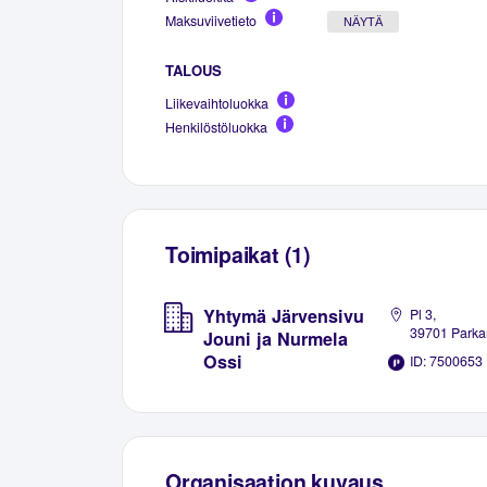
Maksuviivetieto
NÄYTÄ
TALOUS
Liikevaihtoluokka
Henkilöstöluokka
Toimipaikat (1)
Yhtymä Järvensivu
Pl 3,
39701 Parka
Jouni ja Nurmela
Ossi
ID: 7500653
Organisaation kuvaus