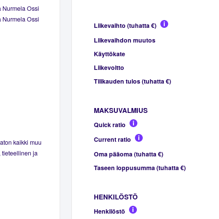
a Nurmela Ossi
a Nurmela Ossi
Liikevaihto (tuhatta €)
Liikevaihdon muutos
Käyttökate
Liikevoitto
Tilikauden tulos (tuhatta €)
MAKSUVALMIUS
Quick ratio
Current ratio
maton kaikki muu
tieteellinen ja
Oma pääoma (tuhatta €)
Taseen loppusumma (tuhatta €)
HENKILÖSTÖ
Henkilöstö