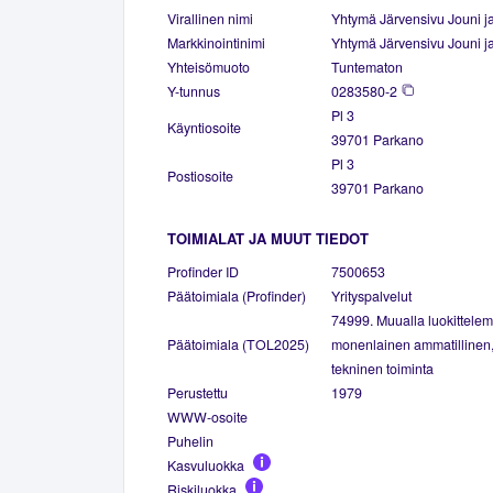
Virallinen nimi
Yhtymä Järvensivu Jouni j
Markkinointinimi
Yhtymä Järvensivu Jouni j
Yhteisömuoto
Tuntematon
Y-tunnus
0283580-2
Pl 3
Käyntiosoite
39701 Parkano
Pl 3
Postiosoite
39701 Parkano
TOIMIALAT JA MUUT TIEDOT
Profinder ID
7500653
Päätoimiala (Profinder)
Yrityspalvelut
74999. Muualla luokittele
Päätoimiala (TOL2025)
monenlainen ammatillinen, 
tekninen toiminta
Perustettu
1979
WWW-osoite
Puhelin
Kasvuluokka
Riskiluokka