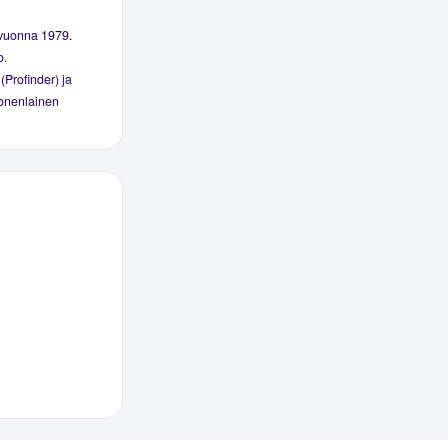
 vuonna 1979.
o.
(Profinder) ja
monenlainen